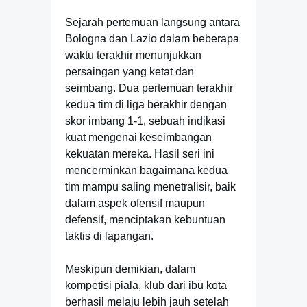
Sejarah pertemuan langsung antara
Bologna dan Lazio dalam beberapa
waktu terakhir menunjukkan
persaingan yang ketat dan
seimbang. Dua pertemuan terakhir
kedua tim di liga berakhir dengan
skor imbang 1-1, sebuah indikasi
kuat mengenai keseimbangan
kekuatan mereka. Hasil seri ini
mencerminkan bagaimana kedua
tim mampu saling menetralisir, baik
dalam aspek ofensif maupun
defensif, menciptakan kebuntuan
taktis di lapangan.
Meskipun demikian, dalam
kompetisi piala, klub dari ibu kota
berhasil melaju lebih jauh setelah