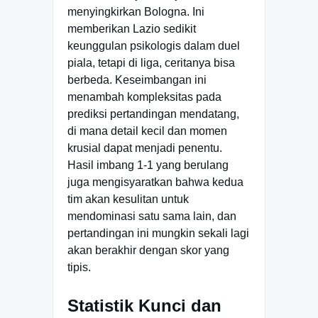
menyingkirkan Bologna. Ini
memberikan Lazio sedikit
keunggulan psikologis dalam duel
piala, tetapi di liga, ceritanya bisa
berbeda. Keseimbangan ini
menambah kompleksitas pada
prediksi pertandingan mendatang,
di mana detail kecil dan momen
krusial dapat menjadi penentu.
Hasil imbang 1-1 yang berulang
juga mengisyaratkan bahwa kedua
tim akan kesulitan untuk
mendominasi satu sama lain, dan
pertandingan ini mungkin sekali lagi
akan berakhir dengan skor yang
tipis.
Statistik Kunci dan