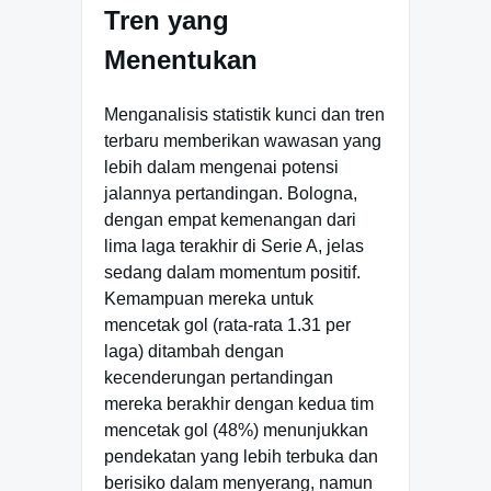
Tren yang
Menentukan
Menganalisis statistik kunci dan tren
terbaru memberikan wawasan yang
lebih dalam mengenai potensi
jalannya pertandingan. Bologna,
dengan empat kemenangan dari
lima laga terakhir di Serie A, jelas
sedang dalam momentum positif.
Kemampuan mereka untuk
mencetak gol (rata-rata 1.31 per
laga) ditambah dengan
kecenderungan pertandingan
mereka berakhir dengan kedua tim
mencetak gol (48%) menunjukkan
pendekatan yang lebih terbuka dan
berisiko dalam menyerang, namun