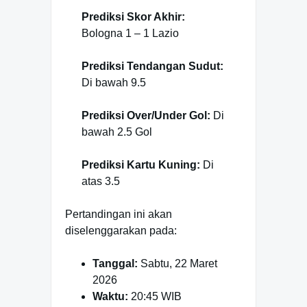
Prediksi Skor Akhir:
Bologna 1 – 1 Lazio
Prediksi Tendangan Sudut:
Di bawah 9.5
Prediksi Over/Under Gol:
Di
bawah 2.5 Gol
Prediksi Kartu Kuning:
Di
atas 3.5
Pertandingan ini akan
diselenggarakan pada:
Tanggal:
Sabtu, 22 Maret
2026
Waktu:
20:45 WIB