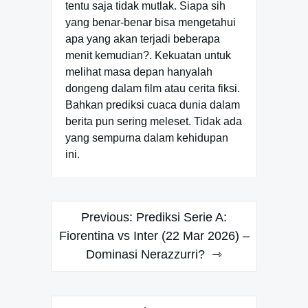
tentu saja tidak mutlak. Siapa sih
yang benar-benar bisa mengetahui
apa yang akan terjadi beberapa
menit kemudian?. Kekuatan untuk
melihat masa depan hanyalah
dongeng dalam film atau cerita fiksi.
Bahkan prediksi cuaca dunia dalam
berita pun sering meleset. Tidak ada
yang sempurna dalam kehidupan
ini.
Navigasi
Previous:
Prediksi Serie A:
pos
Fiorentina vs Inter (22 Mar 2026) –
Dominasi Nerazzurri?