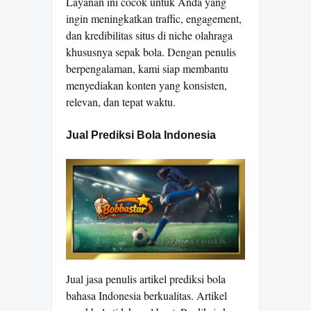
Layanan ini cocok untuk Anda yang
ingin meningkatkan traffic, engagement,
dan kredibilitas situs di niche olahraga
khususnya sepak bola. Dengan penulis
berpengalaman, kami siap membantu
menyediakan konten yang konsisten,
relevan, dan tepat waktu.
Jual Prediksi Bola Indonesia
Jual jasa penulis artikel prediksi bola
bahasa Indonesia berkualitas. Artikel