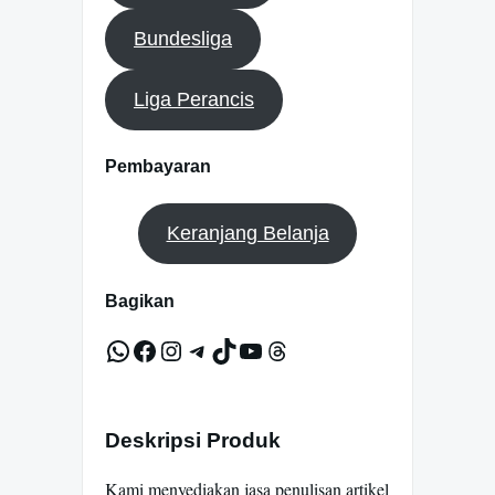
Bundesliga
Liga Perancis
Pembayaran
Keranjang Belanja
Bagikan
WhatsApp
Facebook
Instagram
Telegram
TikTok
YouTube
Threads
Deskripsi Produk
Kami menyediakan jasa penulisan artikel