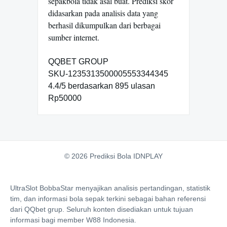
sepakbola tidak asal buat. Prediksi skor
didasarkan pada analisis data yang
berhasil dikumpulkan dari berbagai
sumber internet.
QQBET GROUP
SKU-1235313500005553344345
4.4
/5 berdasarkan
895
ulasan
Rp
50000
© 2026 Prediksi Bola IDNPLAY
UltraSlot BobbaStar menyajikan analisis pertandingan, statistik
tim, dan informasi bola sepak terkini sebagai bahan referensi
dari QQbet grup. Seluruh konten disediakan untuk tujuan
informasi bagi member W88 Indonesia.