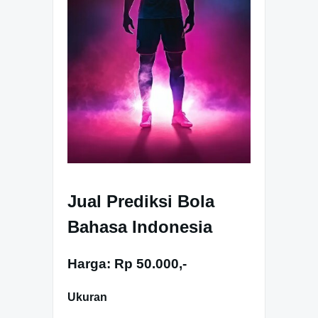
Jual Prediksi Bola
Bahasa Indonesia
Harga: Rp 50.000,-
Ukuran