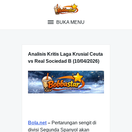
Skip
to
content
BUKA MENU
Analisis Kritis Laga Krusial Ceuta
vs Real Sociedad B (10/04/2026)
Bola.net
–
Pertarungan sengit di
divisi Segunda Spanyol akan