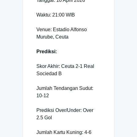
Tanggal: 10 April 2026
Waktu: 21:00 WIB
Venue: Estadio Alfonso
Murube, Ceuta
Prediksi:
Skor Akhir: Ceuta 2-1 Real
Sociedad B
Jumlah Tendangan Sudut:
10-12
Prediksi Over/Under: Over
2.5 Gol
Jumlah Kartu Kuning: 4-6