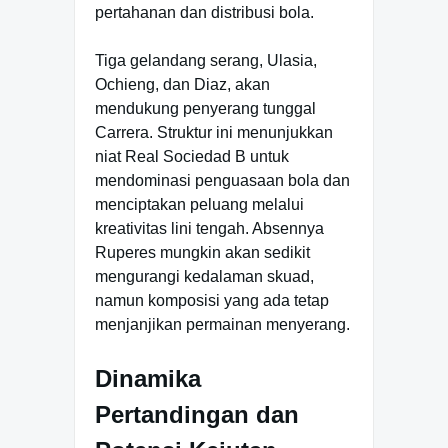
pertahanan dan distribusi bola.
Tiga gelandang serang, Ulasia,
Ochieng, dan Diaz, akan
mendukung penyerang tunggal
Carrera. Struktur ini menunjukkan
niat Real Sociedad B untuk
mendominasi penguasaan bola dan
menciptakan peluang melalui
kreativitas lini tengah. Absennya
Ruperes mungkin akan sedikit
mengurangi kedalaman skuad,
namun komposisi yang ada tetap
menjanjikan permainan menyerang.
Dinamika
Pertandingan dan