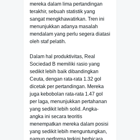
mereka dalam lima pertandingan
terakhir, sebuah statistik yang
sangat mengkhawatirkan. Tren ini
menunjukkan adanya masalah
mendalam yang perlu segera diatasi
oleh staf pelatih.
Dalam hal produktivitas, Real
Sociedad B memiliki rasio yang
sedikit lebih baik dibandingkan
Ceuta, dengan rata-rata 1.32 gol
dicetak per pertandingan. Mereka
juga kebobolan rata-rata 1.47 gol
per laga, menunjukkan pertahanan
yang sedikit lebih solid. Angka-
angka ini secara teoritis
menempatkan mereka dalam posisi
yang sedikit lebih menguntungkan,
namun performa terkini berbicara