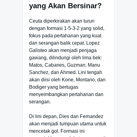
yang Akan Bersinar?
Ceuta diperkirakan akan turun
dengan formasi 1-5-3-2 yang solid,
fokus pada pertahanan yang kuat
dan serangan balik cepat. Lopez
Galisteo akan menjadi penjaga
gawang, dilindungi oleh lima bek:
Matos, Cabanes, Guzman, Manu
Sanchez, dan Ahmed. Lini tengah
akan diisi oleh Kone, Montano, dan
Bodiger yang bertugas
menyeimbangkan pertahanan dan
serangan.
Di lini depan, Dies dan Fernandez
akan menjadi tumpuan utama untuk
mencetak gol. Formasi ini