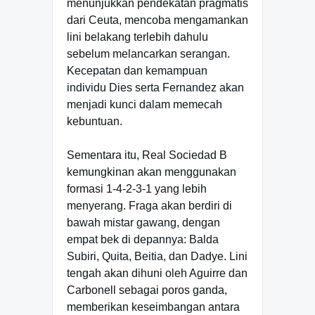
menunjukkan pendekatan pragmatis
dari Ceuta, mencoba mengamankan
lini belakang terlebih dahulu
sebelum melancarkan serangan.
Kecepatan dan kemampuan
individu Dies serta Fernandez akan
menjadi kunci dalam memecah
kebuntuan.
Sementara itu, Real Sociedad B
kemungkinan akan menggunakan
formasi 1-4-2-3-1 yang lebih
menyerang. Fraga akan berdiri di
bawah mistar gawang, dengan
empat bek di depannya: Balda
Subiri, Quita, Beitia, dan Dadye. Lini
tengah akan dihuni oleh Aguirre dan
Carbonell sebagai poros ganda,
memberikan keseimbangan antara