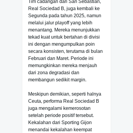
Tim cadangan dari San Sebastian,
Real Sociedad B, juga kembali ke
Segunda pada tahun 2025, namun
melalui jalur playoff yang lebih
menantang. Mereka menunjukkan
tekad kuat untuk bertahan di divisi
ini dengan mengumpulkan poin
secara konsisten, terutama di bulan
Februari dan Maret. Periode ini
memungkinkan mereka menjauh
dari zona degradasi dan
membangun sedikit margin.
Meskipun demikian, seperti halnya
Ceuta, performa Real Sociedad B
juga mengalami kemerosotan
setelah periode positif tersebut.
Kekalahan dari Sporting Gijon
menandai kekalahan keempat