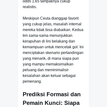
odds 1.65 tampaknya cukup
realistis.
Meskipun Ceuta dianggap favorit
yang cukup jelas, masalah internal
mereka tidak bisa diabaikan. Kedua
tim sama-sama menunjukkan
kerapuhan di lini belakang dan
kemampuan untuk mencetak gol. Ini
menciptakan skenario pertandingan
yang menarik, di mana siapa pun
yang mampu memaksimalkan
peluang dan meminimalisir
kesalahan akan keluar sebagai
pemenang.
Prediksi Formasi dan
Pemain Kunci: Siapa