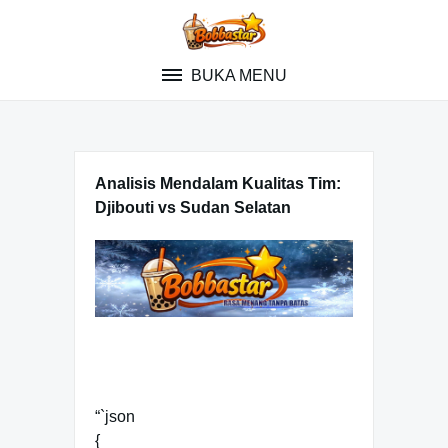
Skip
to
content
BUKA MENU
Analisis Mendalam Kualitas Tim:
Djibouti vs Sudan Selatan
“`json
{