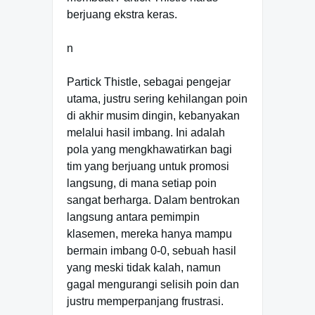
berjuang ekstra keras.
n
Partick Thistle, sebagai pengejar
utama, justru sering kehilangan poin
di akhir musim dingin, kebanyakan
melalui hasil imbang. Ini adalah
pola yang mengkhawatirkan bagi
tim yang berjuang untuk promosi
langsung, di mana setiap poin
sangat berharga. Dalam bentrokan
langsung antara pemimpin
klasemen, mereka hanya mampu
bermain imbang 0-0, sebuah hasil
yang meski tidak kalah, namun
gagal mengurangi selisih poin dan
justru memperpanjang frustrasi.