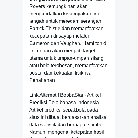
Rovers kemungkinan akan
mengandalkan kekompakan lini
tengah untuk meredam serangan
Partick Thistle dan memanfaatkan
kecepatan di sayap melalui
Cameron dan Vaughan. Hamilton di
lini depan akan menjadi target
utama untuk umpan-umpan silang
atau bola terobosan, memanfaatkan
postur dan kekuatan fisiknya.
Pertahanan
Link Alternatif BobbaStar - Artikel
Prediksi Bola bahasa Indonesia.
Artikel prediksi sepakbola pada
situs ini dibuat berdasarkan analisa
data statistik dari berbagai sumber.
Namun, mengenai ketepatan hasil