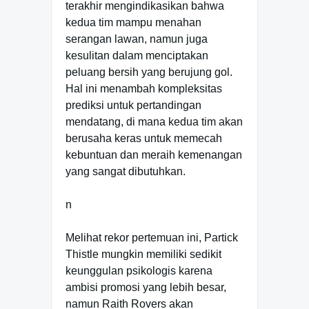
terakhir mengindikasikan bahwa
kedua tim mampu menahan
serangan lawan, namun juga
kesulitan dalam menciptakan
peluang bersih yang berujung gol.
Hal ini menambah kompleksitas
prediksi untuk pertandingan
mendatang, di mana kedua tim akan
berusaha keras untuk memecah
kebuntuan dan meraih kemenangan
yang sangat dibutuhkan.
n
Melihat rekor pertemuan ini, Partick
Thistle mungkin memiliki sedikit
keunggulan psikologis karena
ambisi promosi yang lebih besar,
namun Raith Rovers akan