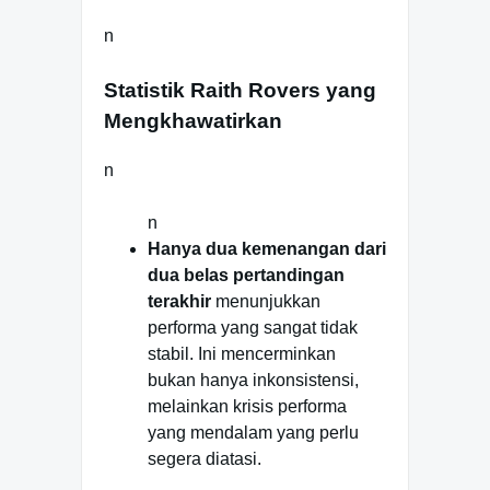
n
Statistik Raith Rovers yang
Mengkhawatirkan
n
n
Hanya dua kemenangan dari
dua belas pertandingan
terakhir
menunjukkan
performa yang sangat tidak
stabil. Ini mencerminkan
bukan hanya inkonsistensi,
melainkan krisis performa
yang mendalam yang perlu
segera diatasi.