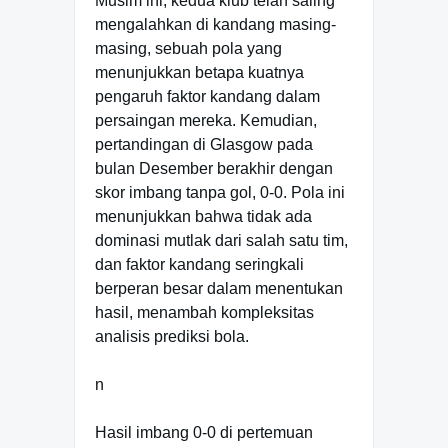
Musim ini, kedua klub telah saling
mengalahkan di kandang masing-
masing, sebuah pola yang
menunjukkan betapa kuatnya
pengaruh faktor kandang dalam
persaingan mereka. Kemudian,
pertandingan di Glasgow pada
bulan Desember berakhir dengan
skor imbang tanpa gol, 0-0. Pola ini
menunjukkan bahwa tidak ada
dominasi mutlak dari salah satu tim,
dan faktor kandang seringkali
berperan besar dalam menentukan
hasil, menambah kompleksitas
analisis prediksi bola.
n
Hasil imbang 0-0 di pertemuan