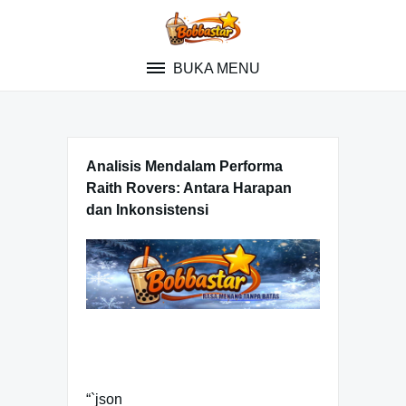
Skip
to
content
BUKA MENU
Analisis Mendalam Performa
Raith Rovers: Antara Harapan
dan Inkonsistensi
“`json