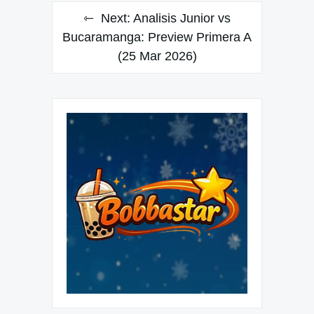
Next:
Analisis Junior vs
Bucaramanga: Preview Primera A
(25 Mar 2026)