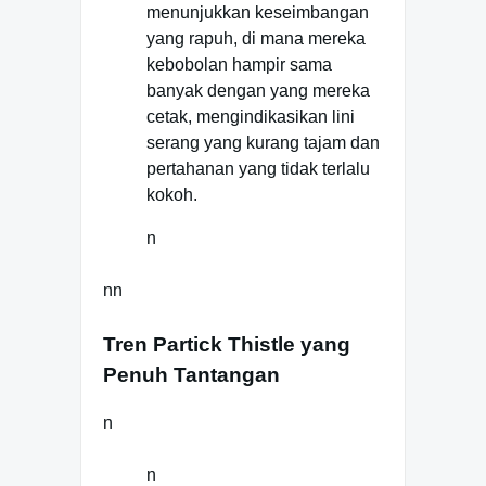
menunjukkan keseimbangan
yang rapuh, di mana mereka
kebobolan hampir sama
banyak dengan yang mereka
cetak, mengindikasikan lini
serang yang kurang tajam dan
pertahanan yang tidak terlalu
kokoh.
n
nn
Tren Partick Thistle yang
Penuh Tantangan
n
n