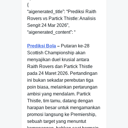
{
“aigenerated_title”: “Prediksi Raith
Rovers vs Partick Thistle: Analisis
Sengit 24 Mar 2026”,
“aigenerated_content”: “
Prediksi Bola
–
Putaran ke-28
Scottish Championship akan
menyajikan duel krusial antara
Raith Rovers dan Partick Thistle
pada 24 Maret 2026. Pertandingan
ini bukan sekadar perebutan tiga
poin biasa, melainkan pertarungan
ambisi yang mendalam. Partick
Thistle, tim tamu, datang dengan
harapan besar untuk mengamankan
promosi langsung ke Premiership,
sebuah target yang menuntut