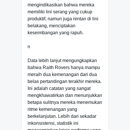
mengindikasikan bahwa mereka
memiliki lini serang yang cukup
produktif, namun juga rentan di lini
belakang, menciptakan
keseimbangan yang rapuh.
n
Data lebih lanjut mengungkapkan
bahwa Raith Rovers hanya mampu
meraih dua kemenangan dari dua
belas pertandingan terakhir mereka.
Ini adalah catatan yang sangat
mengkhawatirkan dan menunjukkan
betapa sulitnya mereka menemukan
ritme kemenangan yang
berkelanjutan. Lebih dari sekadar
inkonsistensi, statistik ini