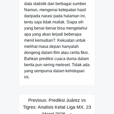
data statistik dari berbagai sumber.
Namun, mengenai ketepatan hasil
daripada narasi pada halaman ini,
tentu saja tidak mutlak. Siapa sih
yang benar-benar bisa mengetahui
apa yang akan terjadi beberapa
menit kemudian?. Kekuatan untuk
melihat masa depan hanyalah
dongeng dalam film atau cerita fiksi.
Bahkan prediksi cuaca dunia dalam
berita pun sering meleset. Tidak ada
yang sempurna dalam kehidupan
ini.
Navigasi
Previous:
Prediksi Juárez vs
pos
Tigres: Analisis Ketat Liga MX, 23
Maret 2026