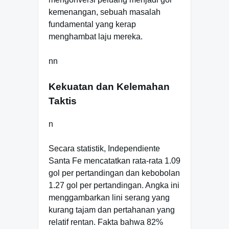
kemenangan, sebuah masalah
fundamental yang kerap
menghambat laju mereka.
nn
Kekuatan dan Kelemahan
Taktis
n
Secara statistik, Independiente
Santa Fe mencatatkan rata-rata 1.09
gol per pertandingan dan kebobolan
1.27 gol per pertandingan. Angka ini
menggambarkan lini serang yang
kurang tajam dan pertahanan yang
relatif rentan. Fakta bahwa 82%