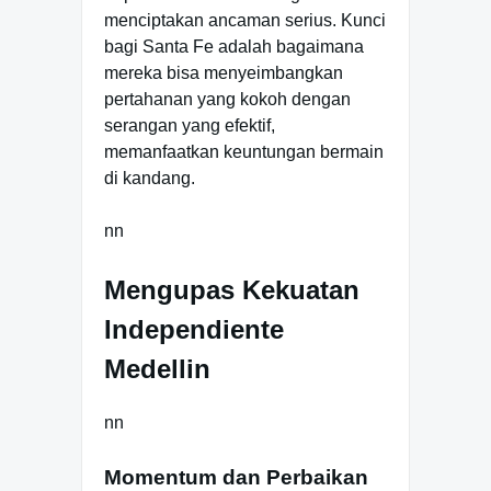
menciptakan ancaman serius. Kunci
bagi Santa Fe adalah bagaimana
mereka bisa menyeimbangkan
pertahanan yang kokoh dengan
serangan yang efektif,
memanfaatkan keuntungan bermain
di kandang.
nn
Mengupas Kekuatan
Independiente
Medellin
nn
Momentum dan Perbaikan