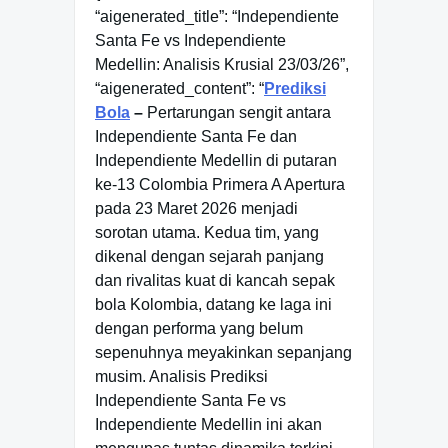
“aigenerated_title”: “Independiente
Santa Fe vs Independiente
Medellin: Analisis Krusial 23/03/26”,
“aigenerated_content”: “
Prediksi
Bola
–
Pertarungan sengit antara
Independiente Santa Fe dan
Independiente Medellin di putaran
ke-13 Colombia Primera A Apertura
pada 23 Maret 2026 menjadi
sorotan utama. Kedua tim, yang
dikenal dengan sejarah panjang
dan rivalitas kuat di kancah sepak
bola Kolombia, datang ke laga ini
dengan performa yang belum
sepenuhnya meyakinkan sepanjang
musim. Analisis Prediksi
Independiente Santa Fe vs
Independiente Medellin ini akan