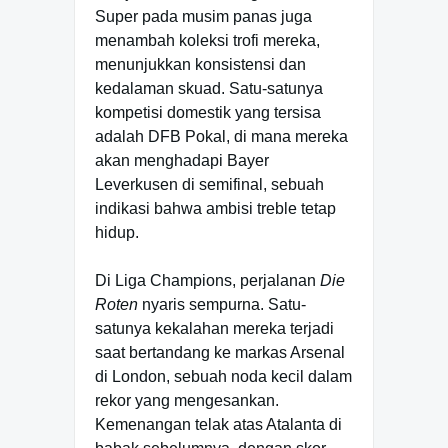
Super pada musim panas juga
menambah koleksi trofi mereka,
menunjukkan konsistensi dan
kedalaman skuad. Satu-satunya
kompetisi domestik yang tersisa
adalah DFB Pokal, di mana mereka
akan menghadapi Bayer
Leverkusen di semifinal, sebuah
indikasi bahwa ambisi treble tetap
hidup.
Di Liga Champions, perjalanan
Die
Roten
nyaris sempurna. Satu-
satunya kekalahan mereka terjadi
saat bertandang ke markas Arsenal
di London, sebuah noda kecil dalam
rekor yang mengesankan.
Kemenangan telak atas Atalanta di