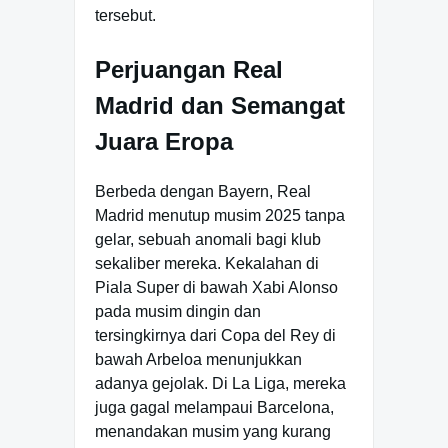
tersebut.
Perjuangan Real
Madrid dan Semangat
Juara Eropa
Berbeda dengan Bayern, Real
Madrid menutup musim 2025 tanpa
gelar, sebuah anomali bagi klub
sekaliber mereka. Kekalahan di
Piala Super di bawah Xabi Alonso
pada musim dingin dan
tersingkirnya dari Copa del Rey di
bawah Arbeloa menunjukkan
adanya gejolak. Di La Liga, mereka
juga gagal melampaui Barcelona,
menandakan musim yang kurang