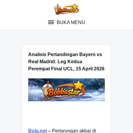
Skip
to
content
BUKA MENU
Analisis Pertandingan Bayern vs
Real Madrid: Leg Kedua
Perempat Final UCL, 15 April 2026
Bola.net
–
Pertarungan akbar di