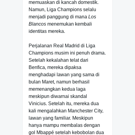
memuaskan di kancah domestik.
Namun, Liga Champions selalu
menjadi panggung di mana
Los
Blancos
menemukan kembali
identitas mereka.
Perjalanan Real Madrid di Liga
Champions musim ini penuh drama.
Setelah kekalahan telat dari
Benfica, mereka dipaksa
menghadapi lawan yang sama di
bulan Maret, namun berhasil
memenangkan kedua laga
meskipun diwarnai skandal
Vinicius. Setelah itu, mereka dua
kali mengalahkan Manchester City,
lawan yang familiar. Meskipun
hanya mampu membalas dengan
gol Mbappé setelah kebobolan dua