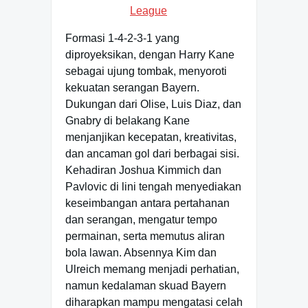
League
Formasi 1-4-2-3-1 yang
diproyeksikan, dengan Harry Kane
sebagai ujung tombak, menyoroti
kekuatan serangan Bayern.
Dukungan dari Olise, Luis Diaz, dan
Gnabry di belakang Kane
menjanjikan kecepatan, kreativitas,
dan ancaman gol dari berbagai sisi.
Kehadiran Joshua Kimmich dan
Pavlovic di lini tengah menyediakan
keseimbangan antara pertahanan
dan serangan, mengatur tempo
permainan, serta memutus aliran
bola lawan. Absennya Kim dan
Ulreich memang menjadi perhatian,
namun kedalaman skuad Bayern
diharapkan mampu mengatasi celah