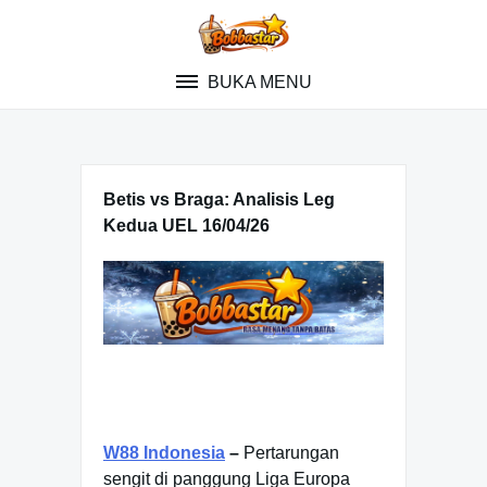
Skip
to
content
BUKA MENU
Betis vs Braga: Analisis Leg
Kedua UEL 16/04/26
W88 Indonesia
–
Pertarungan
sengit di panggung Liga Europa