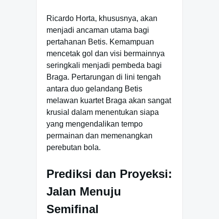
Ricardo Horta, khususnya, akan
menjadi ancaman utama bagi
pertahanan Betis. Kemampuan
mencetak gol dan visi bermainnya
seringkali menjadi pembeda bagi
Braga. Pertarungan di lini tengah
antara duo gelandang Betis
melawan kuartet Braga akan sangat
krusial dalam menentukan siapa
yang mengendalikan tempo
permainan dan memenangkan
perebutan bola.
Prediksi dan Proyeksi:
Jalan Menuju
Semifinal