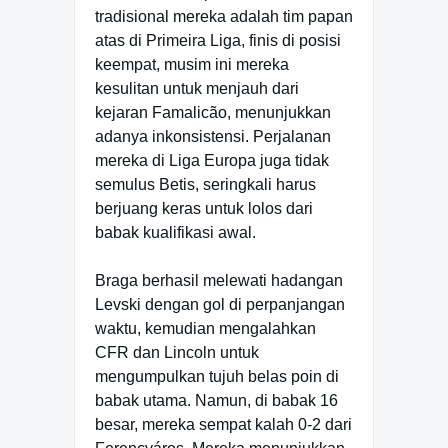
tradisional mereka adalah tim papan
atas di Primeira Liga, finis di posisi
keempat, musim ini mereka
kesulitan untuk menjauh dari
kejaran Famalicão, menunjukkan
adanya inkonsistensi. Perjalanan
mereka di Liga Europa juga tidak
semulus Betis, seringkali harus
berjuang keras untuk lolos dari
babak kualifikasi awal.
Braga berhasil melewati hadangan
Levski dengan gol di perpanjangan
waktu, kemudian mengalahkan
CFR dan Lincoln untuk
mengumpulkan tujuh belas poin di
babak utama. Namun, di babak 16
besar, mereka sempat kalah 0-2 dari