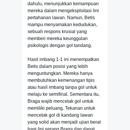
dahulu, menunjukkan kemampuan
mereka dalam mengeksploitasi lini
pertahanan lawan. Namun, Betis
mampu menyamakan kedudukan,
sebuah respons krusial yang
memberi mereka keunggulan
psikologis dengan gol tandang.
Hasil imbang 1-1 ini menempatkan
Betis dalam posisi yang lebih
menguntungkan. Mereka hanya
membutuhkan kemenangan tipis
atau hasil imbang tanpa gol untuk
melaju ke semifinal. Sementara itu,
Braga wajib mencetak gol untuk
memiliki peluang. Tekanan untuk
mencetak gol di kandang lawan
yang solid akan menjadi ujian berat
bagi lini serang Braga dan dapat