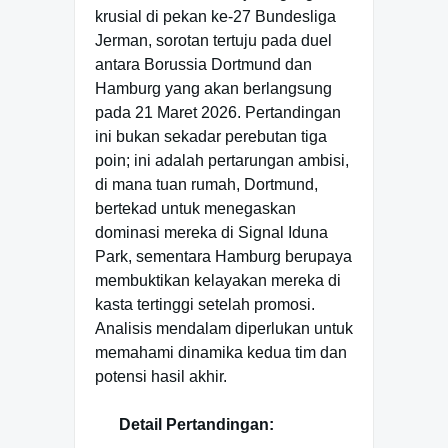
krusial di pekan ke-27 Bundesliga
Jerman, sorotan tertuju pada duel
antara Borussia Dortmund dan
Hamburg yang akan berlangsung
pada 21 Maret 2026. Pertandingan
ini bukan sekadar perebutan tiga
poin; ini adalah pertarungan ambisi,
di mana tuan rumah, Dortmund,
bertekad untuk menegaskan
dominasi mereka di Signal Iduna
Park, sementara Hamburg berupaya
membuktikan kelayakan mereka di
kasta tertinggi setelah promosi.
Analisis mendalam diperlukan untuk
memahami dinamika kedua tim dan
potensi hasil akhir.
Detail Pertandingan: