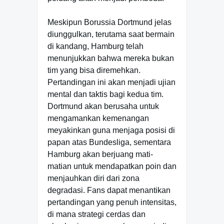
Meskipun Borussia Dortmund jelas
diunggulkan, terutama saat bermain
di kandang, Hamburg telah
menunjukkan bahwa mereka bukan
tim yang bisa diremehkan.
Pertandingan ini akan menjadi ujian
mental dan taktis bagi kedua tim.
Dortmund akan berusaha untuk
mengamankan kemenangan
meyakinkan guna menjaga posisi di
papan atas Bundesliga, sementara
Hamburg akan berjuang mati-
matian untuk mendapatkan poin dan
menjauhkan diri dari zona
degradasi. Fans dapat menantikan
pertandingan yang penuh intensitas,
di mana strategi cerdas dan