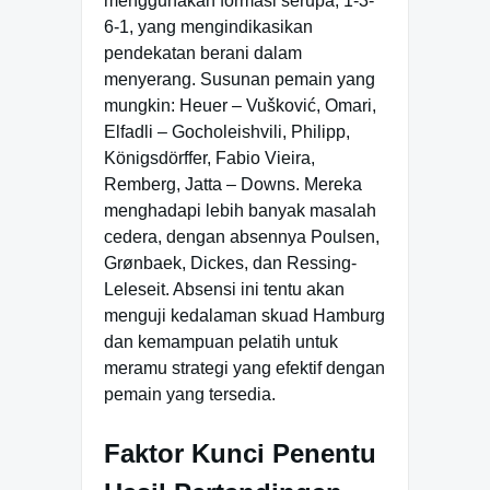
menggunakan formasi serupa, 1-3-
6-1, yang mengindikasikan
pendekatan berani dalam
menyerang. Susunan pemain yang
mungkin: Heuer – Vušković, Omari,
Elfadli – Gocholeishvili, Philipp,
Königsdörffer, Fabio Vieira,
Remberg, Jatta – Downs. Mereka
menghadapi lebih banyak masalah
cedera, dengan absennya Poulsen,
Grønbaek, Dickes, dan Ressing-
Leleseit. Absensi ini tentu akan
menguji kedalaman skuad Hamburg
dan kemampuan pelatih untuk
meramu strategi yang efektif dengan
pemain yang tersedia.
Faktor Kunci Penentu