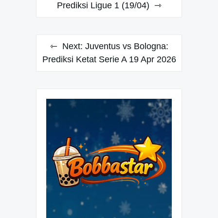
pos
Prediksi Ligue 1 (19/04)
Next:
Juventus vs Bologna:
Prediksi Ketat Serie A 19 Apr 2026