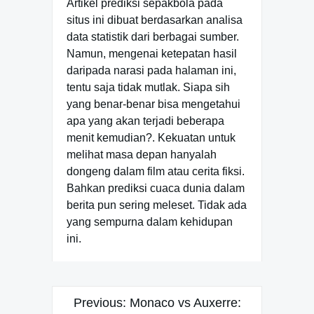
Artikel prediksi sepakbola pada
situs ini dibuat berdasarkan analisa
data statistik dari berbagai sumber.
Namun, mengenai ketepatan hasil
daripada narasi pada halaman ini,
tentu saja tidak mutlak. Siapa sih
yang benar-benar bisa mengetahui
apa yang akan terjadi beberapa
menit kemudian?. Kekuatan untuk
melihat masa depan hanyalah
dongeng dalam film atau cerita fiksi.
Bahkan prediksi cuaca dunia dalam
berita pun sering meleset. Tidak ada
yang sempurna dalam kehidupan
ini.
Navigasi
Previous:
Monaco vs Auxerre: