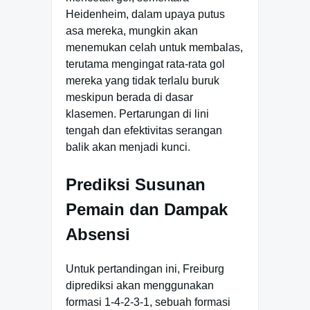
Heidenheim, dalam upaya putus
asa mereka, mungkin akan
menemukan celah untuk membalas,
terutama mengingat rata-rata gol
mereka yang tidak terlalu buruk
meskipun berada di dasar
klasemen. Pertarungan di lini
tengah dan efektivitas serangan
balik akan menjadi kunci.
Prediksi Susunan
Pemain dan Dampak
Absensi
Untuk pertandingan ini, Freiburg
diprediksi akan menggunakan
formasi 1-4-2-3-1, sebuah formasi