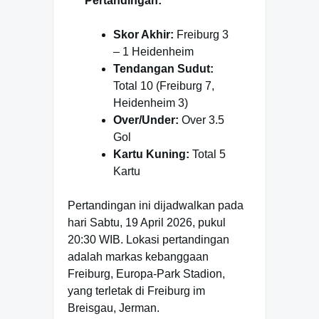
Pertandingan:
Skor Akhir:
Freiburg 3
– 1 Heidenheim
Tendangan Sudut:
Total 10 (Freiburg 7,
Heidenheim 3)
Over/Under:
Over 3.5
Gol
Kartu Kuning:
Total 5
Kartu
Pertandingan ini dijadwalkan pada
hari Sabtu, 19 April 2026, pukul
20:30 WIB. Lokasi pertandingan
adalah markas kebanggaan
Freiburg, Europa-Park Stadion,
yang terletak di Freiburg im
Breisgau, Jerman.