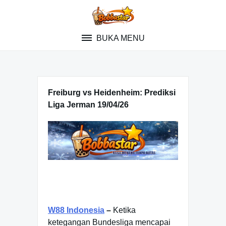
Skip
to
content
BUKA MENU
Freiburg vs Heidenheim: Prediksi
Liga Jerman 19/04/26
W88 Indonesia
–
Ketika
ketegangan Bundesliga mencapai