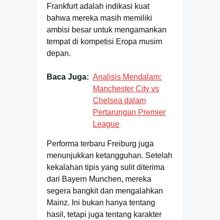
Frankfurt adalah indikasi kuat
bahwa mereka masih memiliki
ambisi besar untuk mengamankan
tempat di kompetisi Eropa musim
depan.
Baca Juga:
Analisis Mendalam:
Manchester City vs
Chelsea dalam
Pertarungan Premier
League
Performa terbaru Freiburg juga
menunjukkan ketangguhan. Setelah
kekalahan tipis yang sulit diterima
dari Bayern Munchen, mereka
segera bangkit dan mengalahkan
Mainz. Ini bukan hanya tentang
hasil, tetapi juga tentang karakter