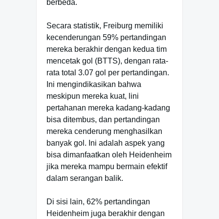
berbeda.
Secara statistik, Freiburg memiliki
kecenderungan 59% pertandingan
mereka berakhir dengan kedua tim
mencetak gol (BTTS), dengan rata-
rata total 3.07 gol per pertandingan.
Ini mengindikasikan bahwa
meskipun mereka kuat, lini
pertahanan mereka kadang-kadang
bisa ditembus, dan pertandingan
mereka cenderung menghasilkan
banyak gol. Ini adalah aspek yang
bisa dimanfaatkan oleh Heidenheim
jika mereka mampu bermain efektif
dalam serangan balik.
Di sisi lain, 62% pertandingan
Heidenheim juga berakhir dengan