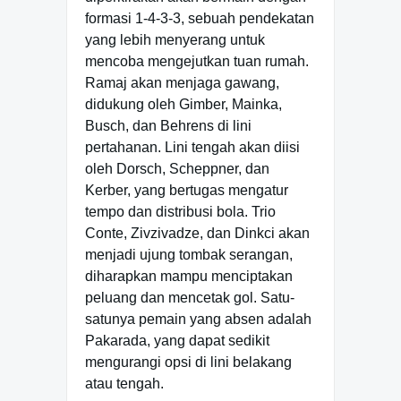
formasi 1-4-3-3, sebuah pendekatan
yang lebih menyerang untuk
mencoba mengejutkan tuan rumah.
Ramaj akan menjaga gawang,
didukung oleh Gimber, Mainka,
Busch, dan Behrens di lini
pertahanan. Lini tengah akan diisi
oleh Dorsch, Scheppner, dan
Kerber, yang bertugas mengatur
tempo dan distribusi bola. Trio
Conte, Zivzivadze, dan Dinkci akan
menjadi ujung tombak serangan,
diharapkan mampu menciptakan
peluang dan mencetak gol. Satu-
satunya pemain yang absen adalah
Pakarada, yang dapat sedikit
mengurangi opsi di lini belakang
atau tengah.