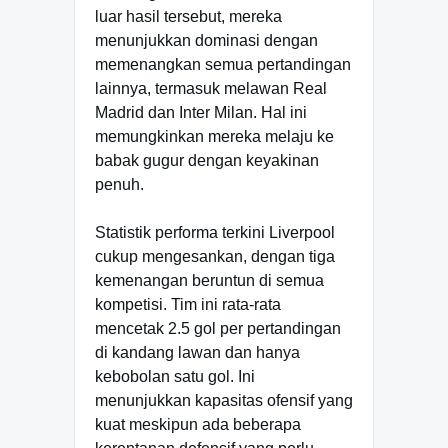
luar hasil tersebut, mereka
menunjukkan dominasi dengan
memenangkan semua pertandingan
lainnya, termasuk melawan Real
Madrid dan Inter Milan. Hal ini
memungkinkan mereka melaju ke
babak gugur dengan keyakinan
penuh.
Statistik performa terkini Liverpool
cukup mengesankan, dengan tiga
kemenangan beruntun di semua
kompetisi. Tim ini rata-rata
mencetak 2.5 gol per pertandingan
di kandang lawan dan hanya
kebobolan satu gol. Ini
menunjukkan kapasitas ofensif yang
kuat meskipun ada beberapa