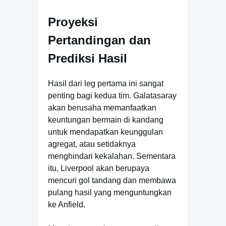
Proyeksi
Pertandingan dan
Prediksi Hasil
Hasil dari leg pertama ini sangat
penting bagi kedua tim. Galatasaray
akan berusaha memanfaatkan
keuntungan bermain di kandang
untuk mendapatkan keunggulan
agregat, atau setidaknya
menghindari kekalahan. Sementara
itu, Liverpool akan berupaya
mencuri gol tandang dan membawa
pulang hasil yang menguntungkan
ke Anfield.