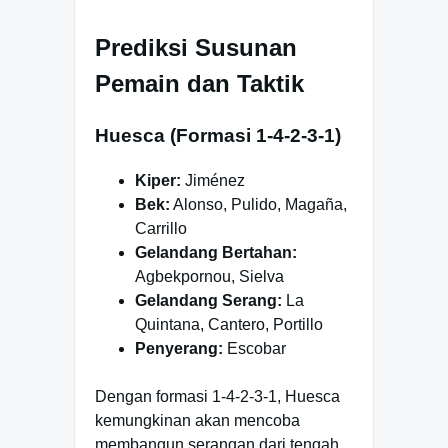
Prediksi Susunan
Pemain dan Taktik
Huesca (Formasi 1-4-2-3-1)
Kiper:
Jiménez
Bek:
Alonso, Pulido, Magaña,
Carrillo
Gelandang Bertahan:
Agbekpornou, Sielva
Gelandang Serang:
La
Quintana, Cantero, Portillo
Penyerang:
Escobar
Dengan formasi 1-4-2-3-1, Huesca
kemungkinan akan mencoba
membangun serangan dari tengah