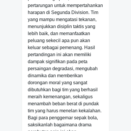
pertarungan untuk mempertahankan
harapan di Segunda Division. Tim
yang mampu mengatasi tekanan,
menunjukkan disiplin taktis yang
lebih baik, dan memanfaatkan
peluang sekecil apa pun akan
keluar sebagai pemenang. Hasil
pertandingan ini akan memiliki
dampak signifikan pada peta
persaingan degradasi, mengubah
dinamika dan memberikan
dorongan moral yang sangat
dibutuhkan bagi tim yang berhasil
meraih kemenangan, sekaligus
menambah beban berat di pundak
tim yang harus menelan kekalahan.
Bagi para penggemar sepak bola,
saksikanlah bagaimana drama