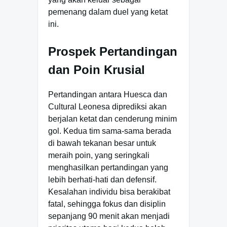
pemenang dalam duel yang ketat
ini.
Prospek Pertandingan
dan Poin Krusial
Pertandingan antara Huesca dan
Cultural Leonesa diprediksi akan
berjalan ketat dan cenderung minim
gol. Kedua tim sama-sama berada
di bawah tekanan besar untuk
meraih poin, yang seringkali
menghasilkan pertandingan yang
lebih berhati-hati dan defensif.
Kesalahan individu bisa berakibat
fatal, sehingga fokus dan disiplin
sepanjang 90 menit akan menjadi