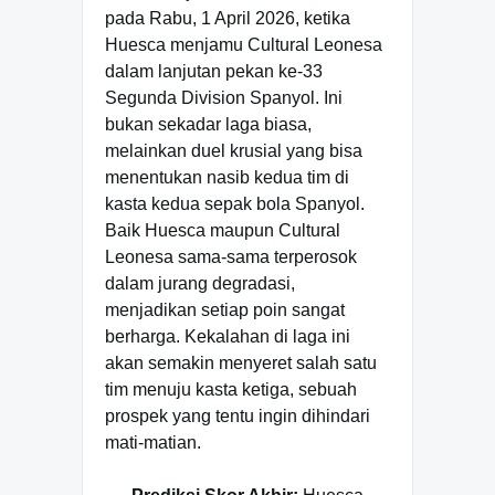
pada Rabu, 1 April 2026, ketika
Huesca menjamu Cultural Leonesa
dalam lanjutan pekan ke-33
Segunda Division Spanyol. Ini
bukan sekadar laga biasa,
melainkan duel krusial yang bisa
menentukan nasib kedua tim di
kasta kedua sepak bola Spanyol.
Baik Huesca maupun Cultural
Leonesa sama-sama terperosok
dalam jurang degradasi,
menjadikan setiap poin sangat
berharga. Kekalahan di laga ini
akan semakin menyeret salah satu
tim menuju kasta ketiga, sebuah
prospek yang tentu ingin dihindari
mati-matian.