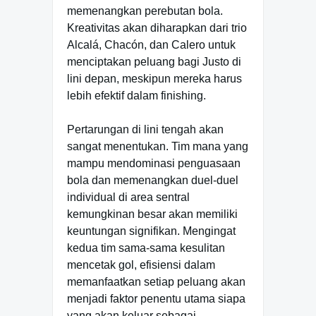
memenangkan perebutan bola.
Kreativitas akan diharapkan dari trio
Alcalá, Chacón, dan Calero untuk
menciptakan peluang bagi Justo di
lini depan, meskipun mereka harus
lebih efektif dalam finishing.
Pertarungan di lini tengah akan
sangat menentukan. Tim mana yang
mampu mendominasi penguasaan
bola dan memenangkan duel-duel
individual di area sentral
kemungkinan besar akan memiliki
keuntungan signifikan. Mengingat
kedua tim sama-sama kesulitan
mencetak gol, efisiensi dalam
memanfaatkan setiap peluang akan
menjadi faktor penentu utama siapa
yang akan keluar sebagai