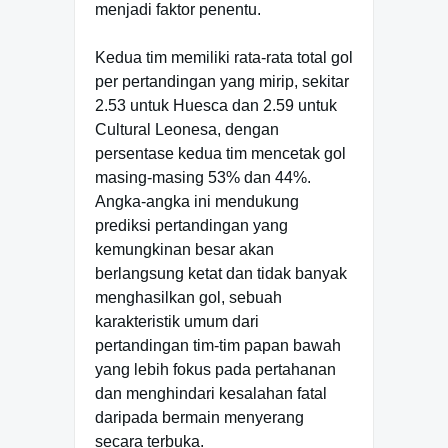
menjadi faktor penentu.
Kedua tim memiliki rata-rata total gol
per pertandingan yang mirip, sekitar
2.53 untuk Huesca dan 2.59 untuk
Cultural Leonesa, dengan
persentase kedua tim mencetak gol
masing-masing 53% dan 44%.
Angka-angka ini mendukung
prediksi pertandingan yang
kemungkinan besar akan
berlangsung ketat dan tidak banyak
menghasilkan gol, sebuah
karakteristik umum dari
pertandingan tim-tim papan bawah
yang lebih fokus pada pertahanan
dan menghindari kesalahan fatal
daripada bermain menyerang
secara terbuka.