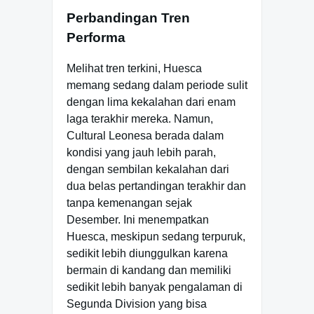
Perbandingan Tren
Performa
Melihat tren terkini, Huesca
memang sedang dalam periode sulit
dengan lima kekalahan dari enam
laga terakhir mereka. Namun,
Cultural Leonesa berada dalam
kondisi yang jauh lebih parah,
dengan sembilan kekalahan dari
dua belas pertandingan terakhir dan
tanpa kemenangan sejak
Desember. Ini menempatkan
Huesca, meskipun sedang terpuruk,
sedikit lebih diunggulkan karena
bermain di kandang dan memiliki
sedikit lebih banyak pengalaman di
Segunda Division yang bisa