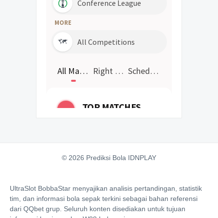
© 2026 Prediksi Bola IDNPLAY
UltraSlot BobbaStar menyajikan analisis pertandingan, statistik
tim, dan informasi bola sepak terkini sebagai bahan referensi
dari QQbet grup. Seluruh konten disediakan untuk tujuan