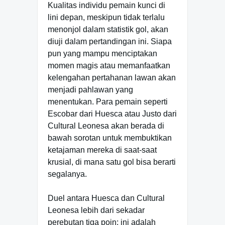
Kualitas individu pemain kunci di
lini depan, meskipun tidak terlalu
menonjol dalam statistik gol, akan
diuji dalam pertandingan ini. Siapa
pun yang mampu menciptakan
momen magis atau memanfaatkan
kelengahan pertahanan lawan akan
menjadi pahlawan yang
menentukan. Para pemain seperti
Escobar dari Huesca atau Justo dari
Cultural Leonesa akan berada di
bawah sorotan untuk membuktikan
ketajaman mereka di saat-saat
krusial, di mana satu gol bisa berarti
segalanya.
Duel antara Huesca dan Cultural
Leonesa lebih dari sekadar
perebutan tiga poin; ini adalah