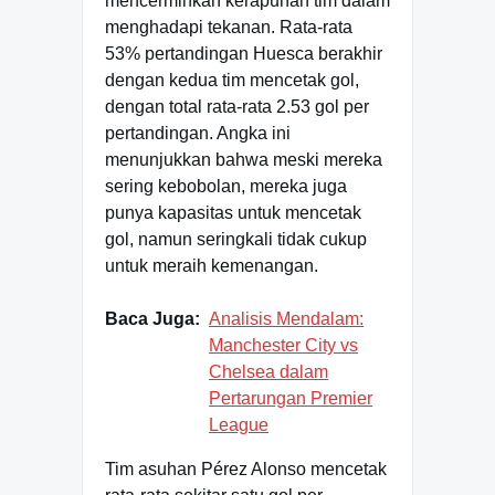
mencerminkan kerapuhan tim dalam
menghadapi tekanan. Rata-rata
53% pertandingan Huesca berakhir
dengan kedua tim mencetak gol,
dengan total rata-rata 2.53 gol per
pertandingan. Angka ini
menunjukkan bahwa meski mereka
sering kebobolan, mereka juga
punya kapasitas untuk mencetak
gol, namun seringkali tidak cukup
untuk meraih kemenangan.
Baca Juga:
Analisis Mendalam:
Manchester City vs
Chelsea dalam
Pertarungan Premier
League
Tim asuhan Pérez Alonso mencetak