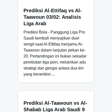
Prediksi Al-Ettifaq vs Al-
Taawoun 03/02: Analisis
Liga Arab
Prediksi Bola - Panggung Liga Pro
Saudi kembali menyajikan duel
sengit saat Al-Ettifaq menjamu Al-
Taawoun dalam lanjutan pekan ke-
20. Pertandingan ini bukan sekadar
perebutan tiga poin, melainkan adu
strategi dan gengsi antara dua tim
yang berambisi ...
Prediksi Al-Taawoun vs Al-
Shabab Liga Arab Saudi 9