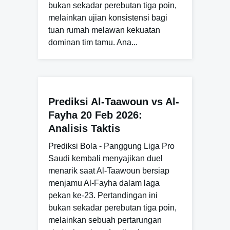
bukan sekadar perebutan tiga poin,
melainkan ujian konsistensi bagi
tuan rumah melawan kekuatan
dominan tim tamu. Ana...
Prediksi Al-Taawoun vs Al-
Fayha 20 Feb 2026:
Analisis Taktis
Prediksi Bola - Panggung Liga Pro
Saudi kembali menyajikan duel
menarik saat Al-Taawoun bersiap
menjamu Al-Fayha dalam laga
pekan ke-23. Pertandingan ini
bukan sekadar perebutan tiga poin,
melainkan sebuah pertarungan