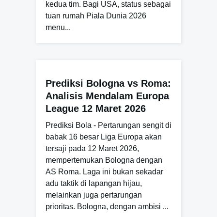
kedua tim. Bagi USA, status sebagai
tuan rumah Piala Dunia 2026
menu...
Prediksi Bologna vs Roma:
Analisis Mendalam Europa
League 12 Maret 2026
Prediksi Bola - Pertarungan sengit di
babak 16 besar Liga Europa akan
tersaji pada 12 Maret 2026,
mempertemukan Bologna dengan
AS Roma. Laga ini bukan sekadar
adu taktik di lapangan hijau,
melainkan juga pertarungan
prioritas. Bologna, dengan ambisi ...