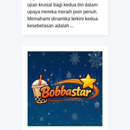
ujian krusial bagi kedua tim dalam
upaya mereka meraih poin penuh.
Memahami dinamika terkini kedua
kesebelasan adalah ...