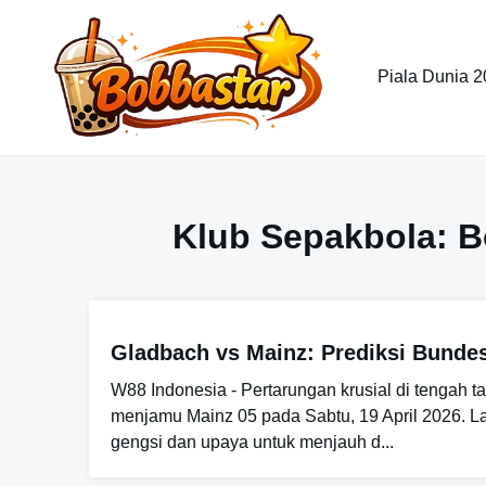
Skip
to
content
Piala Dunia 
Klub Sepakbola:
B
Gladbach vs Mainz: Prediksi Bundes
W88 Indonesia - Pertarungan krusial di tengah 
menjamu Mainz 05 pada Sabtu, 19 April 2026. La
gengsi dan upaya untuk menjauh d...