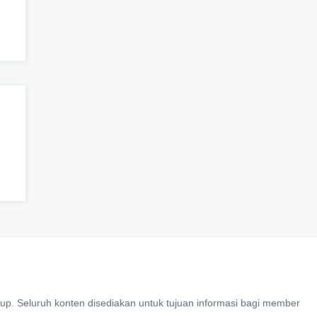
 grup. Seluruh konten disediakan untuk tujuan informasi bagi member