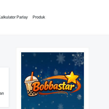
alkulator Parlay
Produk
gan