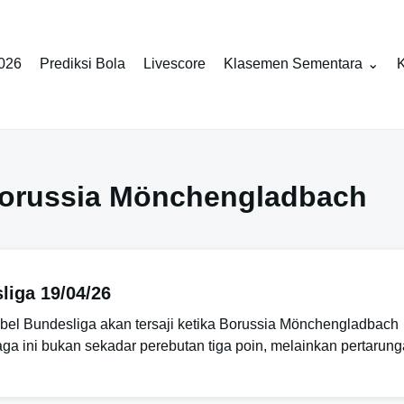
2026
Prediksi Bola
Livescore
Klasemen Sementara
K
orussia Mönchengladbach
liga 19/04/26
tabel Bundesliga akan tersaji ketika Borussia Mönchengladbach
ga ini bukan sekadar perebutan tiga poin, melainkan pertarun