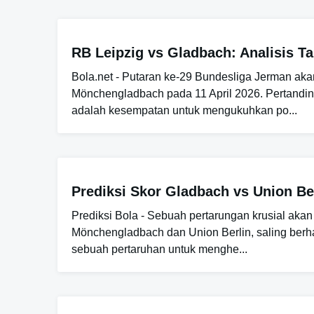
RB Leipzig vs Gladbach: Analisis Tak
Bola.net - Putaran ke-29 Bundesliga Jerman aka
Mönchengladbach pada 11 April 2026. Pertandinga
adalah kesempatan untuk mengukuhkan po...
Prediksi Skor Gladbach vs Union Berl
Prediksi Bola - Sebuah pertarungan krusial akan 
Mönchengladbach dan Union Berlin, saling berha
sebuah pertaruhan untuk menghe...