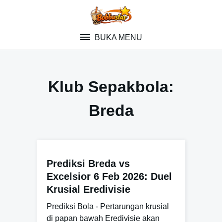
Skip
to
content
BUKA MENU
Klub Sepakbola:
Breda
Prediksi Breda vs
Excelsior 6 Feb 2026: Duel
Krusial Eredivisie
Prediksi Bola - Pertarungan krusial
di papan bawah Eredivisie akan