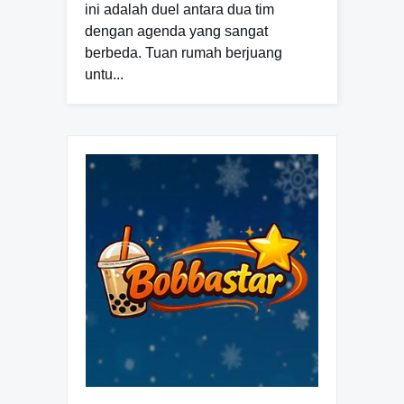
ini adalah duel antara dua tim
dengan agenda yang sangat
berbeda. Tuan rumah berjuang
untu...