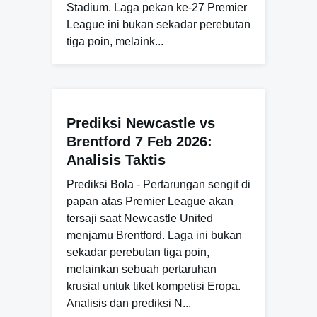
Stadium. Laga pekan ke-27 Premier
League ini bukan sekadar perebutan
tiga poin, melaink...
Prediksi Newcastle vs
Brentford 7 Feb 2026:
Analisis Taktis
Prediksi Bola - Pertarungan sengit di
papan atas Premier League akan
tersaji saat Newcastle United
menjamu Brentford. Laga ini bukan
sekadar perebutan tiga poin,
melainkan sebuah pertaruhan
krusial untuk tiket kompetisi Eropa.
Analisis dan prediksi N...