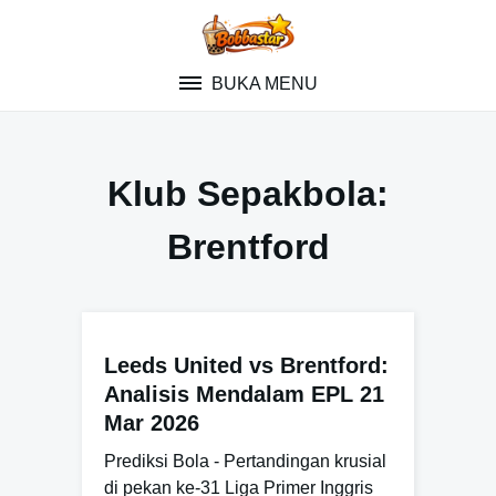
Skip
to
content
BUKA MENU
Klub Sepakbola:
Brentford
Leeds United vs Brentford:
Analisis Mendalam EPL 21
Mar 2026
Prediksi Bola - Pertandingan krusial
di pekan ke-31 Liga Primer Inggris