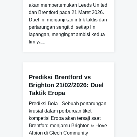
akan mempertemukan Leeds United
dan Brentford pada 21 Maret 2026.
Duel ini menjanjikan intrik taktis dan
pertarungan sengit di setiap lini
lapangan, mengingat ambisi kedua
tim ya...
Prediksi Brentford vs
Brighton 21/02/2026: Duel
Taktik Eropa
Prediksi Bola - Sebuah pertarungan
krusial dalam perburuan tiket
kompetisi Eropa akan tersaji saat
Brentford menjamu Brighton & Hove
Albion di Gtech Community