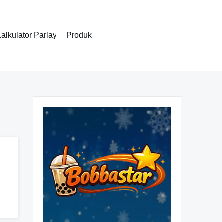
alkulator Parlay
Produk