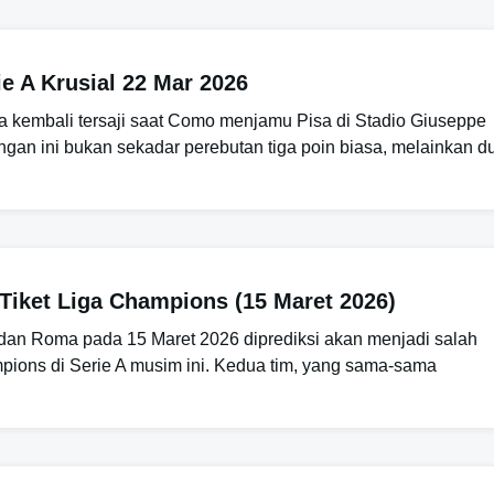
ie A Krusial 22 Mar 2026
alia kembali tersaji saat Como menjamu Pisa di Stadio Giuseppe
ngan ini bukan sekadar perebutan tiga poin biasa, melainkan d
Tiket Liga Champions (15 Maret 2026)
 dan Roma pada 15 Maret 2026 diprediksi akan menjadi salah
ampions di Serie A musim ini. Kedua tim, yang sama-sama