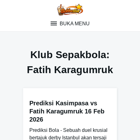
Skip
to
content
BUKA MENU
Klub Sepakbola:
Fatih Karagumruk
Prediksi Kasimpasa vs
Fatih Karagumruk 16 Feb
2026
Prediksi Bola - Sebuah duel krusial
bertajuk derby Istanbul akan tersaji