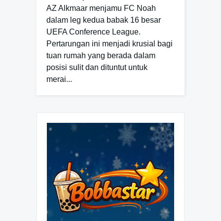
AZ Alkmaar menjamu FC Noah
dalam leg kedua babak 16 besar
UEFA Conference League.
Pertarungan ini menjadi krusial bagi
tuan rumah yang berada dalam
posisi sulit dan dituntut untuk
merai...