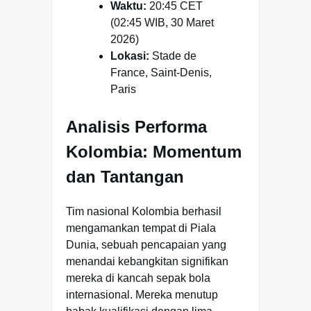
Waktu:
20:45 CET
(02:45 WIB, 30 Maret
2026)
Lokasi:
Stade de
France, Saint-Denis,
Paris
Analisis Performa
Kolombia: Momentum
dan Tantangan
Tim nasional Kolombia berhasil
mengamankan tempat di Piala
Dunia, sebuah pencapaian yang
menandai kebangkitan signifikan
mereka di kancah sepak bola
internasional. Mereka menutup