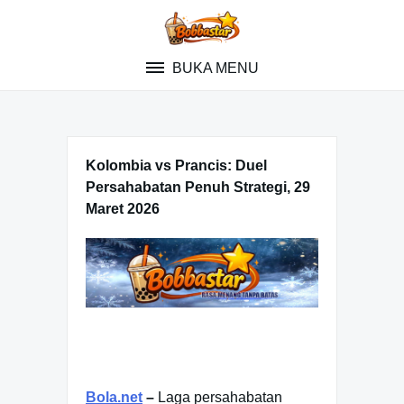
Skip
to
content
BUKA MENU
Kolombia vs Prancis: Duel
Persahabatan Penuh Strategi, 29
Maret 2026
Bola.net
–
Laga persahabatan