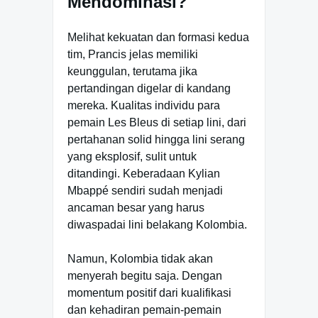
Mendominasi?
Melihat kekuatan dan formasi kedua
tim, Prancis jelas memiliki
keunggulan, terutama jika
pertandingan digelar di kandang
mereka. Kualitas individu para
pemain Les Bleus di setiap lini, dari
pertahanan solid hingga lini serang
yang eksplosif, sulit untuk
ditandingi. Keberadaan Kylian
Mbappé sendiri sudah menjadi
ancaman besar yang harus
diwaspadai lini belakang Kolombia.
Namun, Kolombia tidak akan
menyerah begitu saja. Dengan
momentum positif dari kualifikasi
dan kehadiran pemain-pemain