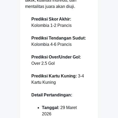
taktik, kualitas individu, dan
mentalitas juara akan diuji.
Prediksi Skor Akhir:
Kolombia 1-2 Prancis
Prediksi Tendangan Sudut:
Kolombia 4-6 Prancis
Prediksi Over/Under Gol:
Over 2.5 Gol
Prediksi Kartu Kuning:
3-4
Kartu Kuning
Detail Pertandingan:
Tanggal:
29 Maret
2026