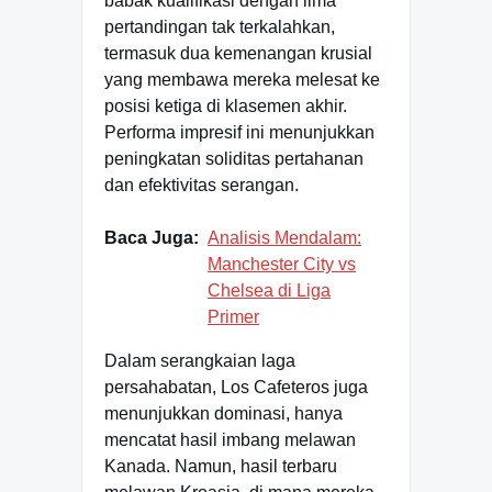
babak kualifikasi dengan lima
pertandingan tak terkalahkan,
termasuk dua kemenangan krusial
yang membawa mereka melesat ke
posisi ketiga di klasemen akhir.
Performa impresif ini menunjukkan
peningkatan soliditas pertahanan
dan efektivitas serangan.
Baca Juga:
Analisis Mendalam:
Manchester City vs
Chelsea di Liga
Primer
Dalam serangkaian laga
persahabatan, Los Cafeteros juga
menunjukkan dominasi, hanya
mencatat hasil imbang melawan
Kanada. Namun, hasil terbaru