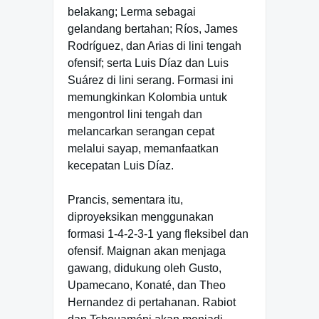
belakang; Lerma sebagai
gelandang bertahan; Ríos, James
Rodríguez, dan Arias di lini tengah
ofensif; serta Luis Díaz dan Luis
Suárez di lini serang. Formasi ini
memungkinkan Kolombia untuk
mengontrol lini tengah dan
melancarkan serangan cepat
melalui sayap, memanfaatkan
kecepatan Luis Díaz.
Prancis, sementara itu,
diproyeksikan menggunakan
formasi 1-4-2-3-1 yang fleksibel dan
ofensif. Maignan akan menjaga
gawang, didukung oleh Gusto,
Upamecano, Konaté, dan Theo
Hernandez di pertahanan. Rabiot