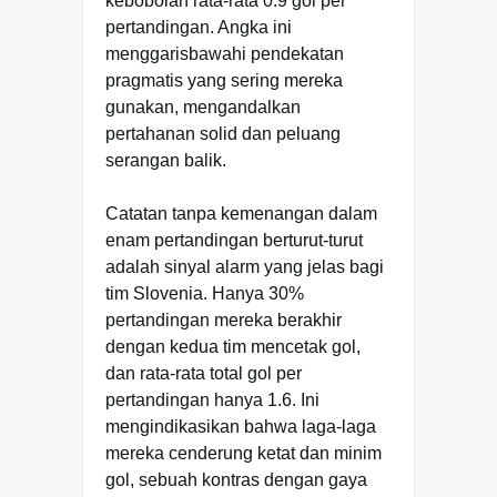
kebobolan rata-rata 0.9 gol per
pertandingan. Angka ini
menggarisbawahi pendekatan
pragmatis yang sering mereka
gunakan, mengandalkan
pertahanan solid dan peluang
serangan balik.
Catatan tanpa kemenangan dalam
enam pertandingan berturut-turut
adalah sinyal alarm yang jelas bagi
tim Slovenia. Hanya 30%
pertandingan mereka berakhir
dengan kedua tim mencetak gol,
dan rata-rata total gol per
pertandingan hanya 1.6. Ini
mengindikasikan bahwa laga-laga
mereka cenderung ketat dan minim
gol, sebuah kontras dengan gaya