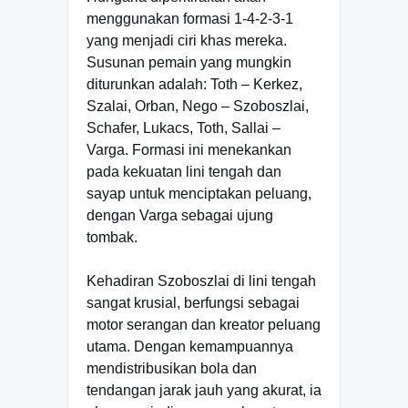
menggunakan formasi 1-4-2-3-1
yang menjadi ciri khas mereka.
Susunan pemain yang mungkin
diturunkan adalah: Toth – Kerkez,
Szalai, Orban, Nego – Szoboszlai,
Schafer, Lukacs, Toth, Sallai –
Varga. Formasi ini menekankan
pada kekuatan lini tengah dan
sayap untuk menciptakan peluang,
dengan Varga sebagai ujung
tombak.
Kehadiran Szoboszlai di lini tengah
sangat krusial, berfungsi sebagai
motor serangan dan kreator peluang
utama. Dengan kemampuannya
mendistribusikan bola dan
tendangan jarak jauh yang akurat, ia