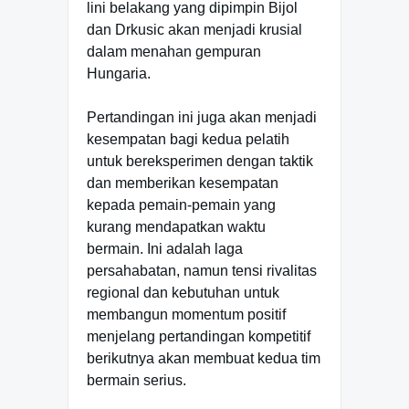
lini belakang yang dipimpin Bijol
dan Drkusic akan menjadi krusial
dalam menahan gempuran
Hungaria.
Pertandingan ini juga akan menjadi
kesempatan bagi kedua pelatih
untuk bereksperimen dengan taktik
dan memberikan kesempatan
kepada pemain-pemain yang
kurang mendapatkan waktu
bermain. Ini adalah laga
persahabatan, namun tensi rivalitas
regional dan kebutuhan untuk
membangun momentum positif
menjelang pertandingan kompetitif
berikutnya akan membuat kedua tim
bermain serius.