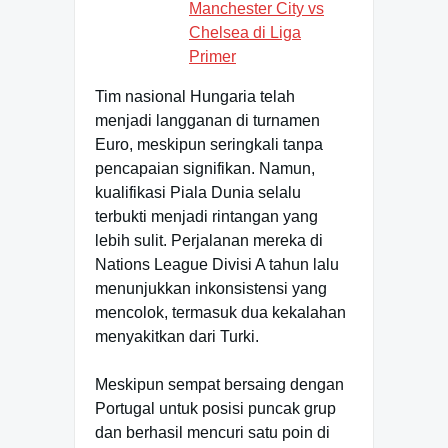
Manchester City vs
Chelsea di Liga
Primer
Tim nasional Hungaria telah
menjadi langganan di turnamen
Euro, meskipun seringkali tanpa
pencapaian signifikan. Namun,
kualifikasi Piala Dunia selalu
terbukti menjadi rintangan yang
lebih sulit. Perjalanan mereka di
Nations League Divisi A tahun lalu
menunjukkan inkonsistensi yang
mencolok, termasuk dua kekalahan
menyakitkan dari Turki.
Meskipun sempat bersaing dengan
Portugal untuk posisi puncak grup
dan berhasil mencuri satu poin di