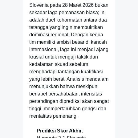
Slovenia pada 28 Maret 2026 bukan
sekadar laga pemanasan biasa; ini
adalah duel kehormatan antara dua
tetangga yang ingin membuktikan
dominasi regional. Dengan kedua
tim memiliki ambisi besar di kancah
internasional, laga ini menjadi ajang
krusial untuk menguji taktik dan
kedalaman skuad sebelum
menghadapi tantangan kualifikasi
yang lebih berat. Analisis mendalam
menunjukkan bahwa meskipun
berlabel persahabatan, intensitas
pertandingan diprediksi akan sangat
tinggi, mempertaruhkan gengsi dan
mentalitas pemenang.
Prediksi Skor Akhir: