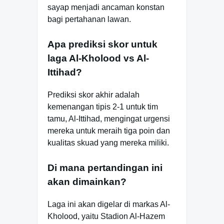
sayap menjadi ancaman konstan
bagi pertahanan lawan.
Apa prediksi skor untuk
laga Al-Kholood vs Al-
Ittihad?
Prediksi skor akhir adalah
kemenangan tipis 2-1 untuk tim
tamu, Al-Ittihad, mengingat urgensi
mereka untuk meraih tiga poin dan
kualitas skuad yang mereka miliki.
Di mana pertandingan ini
akan dimainkan?
Laga ini akan digelar di markas Al-
Kholood, yaitu Stadion Al-Hazem