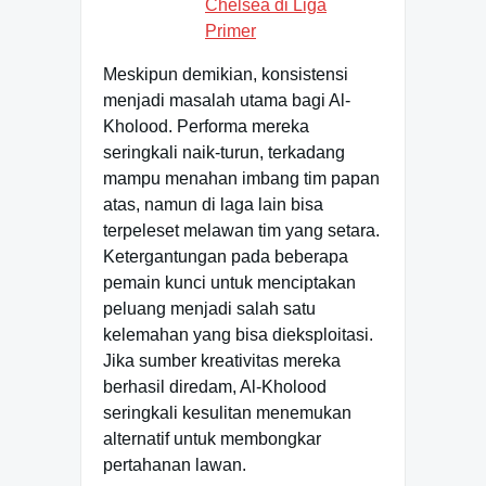
Chelsea di Liga
Primer
Meskipun demikian, konsistensi
menjadi masalah utama bagi Al-
Kholood. Performa mereka
seringkali naik-turun, terkadang
mampu menahan imbang tim papan
atas, namun di laga lain bisa
terpeleset melawan tim yang setara.
Ketergantungan pada beberapa
pemain kunci untuk menciptakan
peluang menjadi salah satu
kelemahan yang bisa dieksploitasi.
Jika sumber kreativitas mereka
berhasil diredam, Al-Kholood
seringkali kesulitan menemukan
alternatif untuk membongkar
pertahanan lawan.