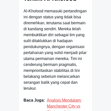
Al-Kholood memasuki pertandingan
ini dengan status yang tidak bisa
diremehkan, terutama saat bermain
di kandang sendiri. Mereka telah
membuktikan diri sebagai tim yang
sulit ditaklukkan di hadapan
pendukungnya, dengan organisasi
pertahanan yang solid menjadi pilar
utama permainan mereka. Tim ini
cenderung bermain pragmatis,
memprioritaskan stabilitas di lini
belakang sebelum melancarkan
serangan balik yang cepat dan
terukur.
Baca Juga:
Analisis Mendalam:
Manchester City vs