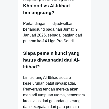
Kholood vs Al-Ittihad
berlangsung?
Pertandingan ini dijadwalkan
berlangsung pada hari Jumat, 9
Januari 2026, sebagai bagian dari
putaran ke-14 Liga Pro Saudi.
Siapa pemain kunci yang
harus diwaspadai dari Al-
Ittihad?
Lini serang Al-Ittihad secara
keseluruhan patut diwaspadai.
Penyerang tengah mereka akan
menjadi tumpuan utama, sementara
kreativitas dari gelandang serang
dan kecepatan dari para pemain