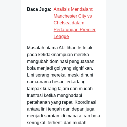
Baca Juga:
Analisis Mendalam:
Manchester City vs
Chelsea dalam
Pertarungan Premier
League
Masalah utama Al-Ittihad terletak
pada ketidakmampuan mereka
mengubah dominasi penguasaan
bola menjadi gol yang signifikan.
Lini serang mereka, meski dihuni
nama-nama besar, terkadang
tampak kurang tajam dan mudah
frustrasi ketika menghadapi
pertahanan yang rapat. Koordinasi
antara lini tengah dan depan juga
menjadi sorotan, di mana aliran bola
seringkali terhenti dan mudah