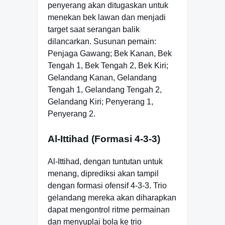
penyerang akan ditugaskan untuk
menekan bek lawan dan menjadi
target saat serangan balik
dilancarkan. Susunan pemain:
Penjaga Gawang; Bek Kanan, Bek
Tengah 1, Bek Tengah 2, Bek Kiri;
Gelandang Kanan, Gelandang
Tengah 1, Gelandang Tengah 2,
Gelandang Kiri; Penyerang 1,
Penyerang 2.
Al-Ittihad (Formasi 4-3-3)
Al-Ittihad, dengan tuntutan untuk
menang, diprediksi akan tampil
dengan formasi ofensif 4-3-3. Trio
gelandang mereka akan diharapkan
dapat mengontrol ritme permainan
dan menyuplai bola ke trio