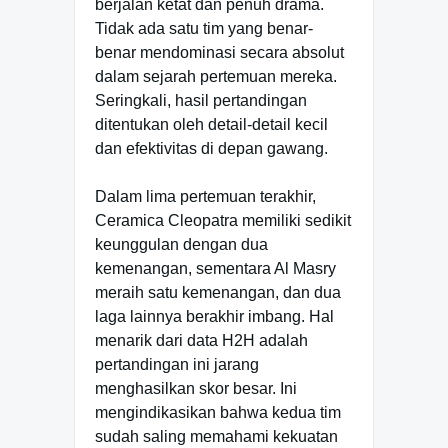
berjalan ketat dan penuh drama.
Tidak ada satu tim yang benar-
benar mendominasi secara absolut
dalam sejarah pertemuan mereka.
Seringkali, hasil pertandingan
ditentukan oleh detail-detail kecil
dan efektivitas di depan gawang.
Dalam lima pertemuan terakhir,
Ceramica Cleopatra memiliki sedikit
keunggulan dengan dua
kemenangan, sementara Al Masry
meraih satu kemenangan, dan dua
laga lainnya berakhir imbang. Hal
menarik dari data H2H adalah
pertandingan ini jarang
menghasilkan skor besar. Ini
mengindikasikan bahwa kedua tim
sudah saling memahami kekuatan