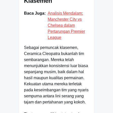
Klasemen
Baca Juga:
Analisis Mendalam:
Manchester City vs
Chelsea dalam
Pertarungan Premier
League
Sebagai pemuncak klasemen,
Ceramica Cleopatra bukanlah tim
sembarangan. Mereka telah
menunjukkan konsistensi luar biasa
sepanjang musim, baik dalam hal
hasil maupun kualitas permainan.
Kekuatan utama mereka terletak
pada keseimbangan tim yang nyaris
sempurna antara lini serang yang
tajam dan pertahanan yang kokoh.