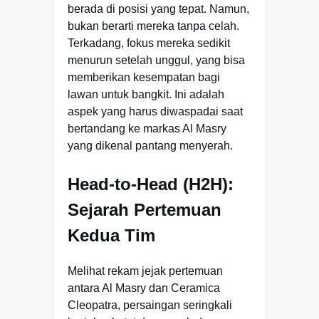
berada di posisi yang tepat. Namun,
bukan berarti mereka tanpa celah.
Terkadang, fokus mereka sedikit
menurun setelah unggul, yang bisa
memberikan kesempatan bagi
lawan untuk bangkit. Ini adalah
aspek yang harus diwaspadai saat
bertandang ke markas Al Masry
yang dikenal pantang menyerah.
Head-to-Head (H2H):
Sejarah Pertemuan
Kedua Tim
Melihat rekam jejak pertemuan
antara Al Masry dan Ceramica
Cleopatra, persaingan seringkali