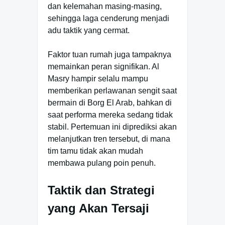
dan kelemahan masing-masing,
sehingga laga cenderung menjadi
adu taktik yang cermat.
Faktor tuan rumah juga tampaknya
memainkan peran signifikan. Al
Masry hampir selalu mampu
memberikan perlawanan sengit saat
bermain di Borg El Arab, bahkan di
saat performa mereka sedang tidak
stabil. Pertemuan ini diprediksi akan
melanjutkan tren tersebut, di mana
tim tamu tidak akan mudah
membawa pulang poin penuh.
Taktik dan Strategi
yang Akan Tersaji