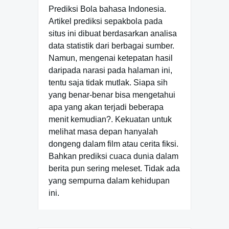
Prediksi Bola bahasa Indonesia.
Artikel prediksi sepakbola pada
situs ini dibuat berdasarkan analisa
data statistik dari berbagai sumber.
Namun, mengenai ketepatan hasil
daripada narasi pada halaman ini,
tentu saja tidak mutlak. Siapa sih
yang benar-benar bisa mengetahui
apa yang akan terjadi beberapa
menit kemudian?. Kekuatan untuk
melihat masa depan hanyalah
dongeng dalam film atau cerita fiksi.
Bahkan prediksi cuaca dunia dalam
berita pun sering meleset. Tidak ada
yang sempurna dalam kehidupan
ini.