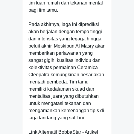
tim tuan rumah dan tekanan mental
bagi tim tamu.
Pada akhirnya, laga ini diprediksi
akan berjalan dengan tempo tinggi
dan intensitas yang terjaga hingga
peluit akhir. Meskipun Al Masry akan
memberikan perlawanan yang
sangat gigih, kualitas individu dan
kolektivitas permainan Ceramica
Cleopatra kemungkinan besar akan
menjadi pembeda. Tim tamu
memiliki kedalaman skuad dan
mentalitas juara yang dibutuhkan
untuk mengatasi tekanan dan
mengamankan kemenangan tipis di
laga tandang yang sulit ini.
Link Alternatif BobbaStar - Artikel