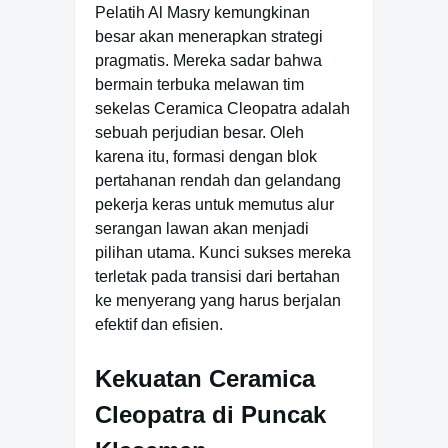
Pelatih Al Masry kemungkinan
besar akan menerapkan strategi
pragmatis. Mereka sadar bahwa
bermain terbuka melawan tim
sekelas Ceramica Cleopatra adalah
sebuah perjudian besar. Oleh
karena itu, formasi dengan blok
pertahanan rendah dan gelandang
pekerja keras untuk memutus alur
serangan lawan akan menjadi
pilihan utama. Kunci sukses mereka
terletak pada transisi dari bertahan
ke menyerang yang harus berjalan
efektif dan efisien.
Kekuatan Ceramica
Cleopatra di Puncak