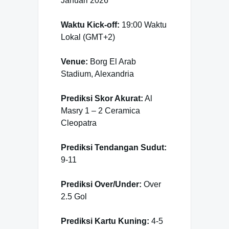
Januari 2026
Waktu Kick-off:
19:00 Waktu
Lokal (GMT+2)
Venue:
Borg El Arab
Stadium, Alexandria
Prediksi Skor Akurat:
Al
Masry 1 – 2 Ceramica
Cleopatra
Prediksi Tendangan Sudut:
9-11
Prediksi Over/Under:
Over
2.5 Gol
Prediksi Kartu Kuning:
4-5