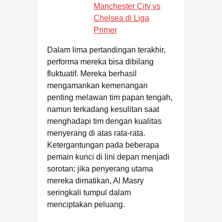
Manchester City vs
Chelsea di Liga
Primer
Dalam lima pertandingan terakhir,
performa mereka bisa dibilang
fluktuatif. Mereka berhasil
mengamankan kemenangan
penting melawan tim papan tengah,
namun terkadang kesulitan saat
menghadapi tim dengan kualitas
menyerang di atas rata-rata.
Ketergantungan pada beberapa
pemain kunci di lini depan menjadi
sorotan; jika penyerang utama
mereka dimatikan, Al Masry
seringkali tumpul dalam
menciptakan peluang.