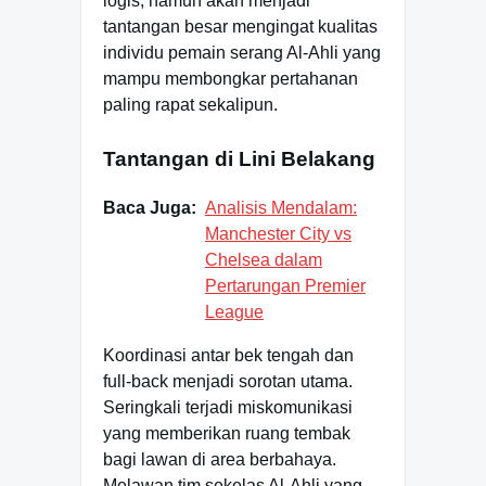
logis, namun akan menjadi
tantangan besar mengingat kualitas
individu pemain serang Al-Ahli yang
mampu membongkar pertahanan
paling rapat sekalipun.
Tantangan di Lini Belakang
Baca Juga:
Analisis Mendalam:
Manchester City vs
Chelsea dalam
Pertarungan Premier
League
Koordinasi antar bek tengah dan
full-back menjadi sorotan utama.
Seringkali terjadi miskomunikasi
yang memberikan ruang tembak
bagi lawan di area berbahaya.
Melawan tim sekelas Al-Ahli yang