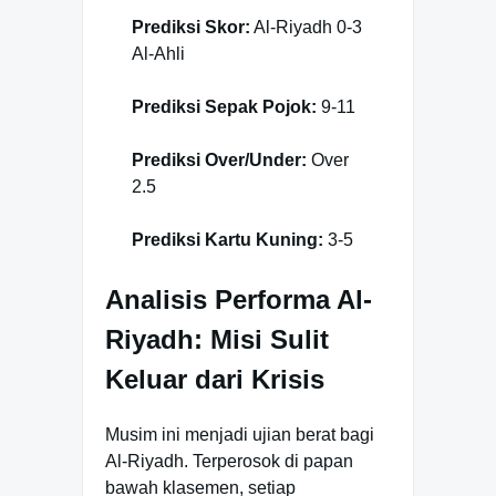
Prediksi Skor:
Al-Riyadh 0-3
Al-Ahli
Prediksi Sepak Pojok:
9-11
Prediksi Over/Under:
Over
2.5
Prediksi Kartu Kuning:
3-5
Analisis Performa Al-
Riyadh: Misi Sulit
Keluar dari Krisis
Musim ini menjadi ujian berat bagi
Al-Riyadh. Terperosok di papan
bawah klasemen, setiap