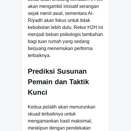
akan mengambil inisiatif serangan
sejak menit awal, sementara Al-
Riyadh akan fokus untuk tidak
kebobolan lebih dulu. Rekor H2H ini
menjadi beban psikologis tambahan
bagi tuan rumah yang sedang
berjuang menemukan performa
terbaiknya.
Prediksi Susunan
Pemain dan Taktik
Kunci
Kedua pelatih akan menurunkan
skuad terbaiknya untuk
mengamankan hasil maksimal,
meskipun dengan pendekatan