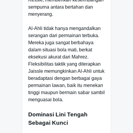
sempurna antara bertahan dan
menyerang.
Al-Ahli tidak hanya mengandalkan
serangan dari permainan terbuka.
Mereka juga sangat berbahaya
dalam situasi bola mati, berkat
eksekusi akurat dari Mahrez.
Fleksibilitas taktik yang diterapkan
Jaissle memungkinkan Al-Ahli untuk
beradaptasi dengan berbagai gaya
permainan lawan, baik itu menekan
tinggi maupun bermain sabar sambil
menguasai bola.
Dominasi Lini Tengah
Sebagai Kunci