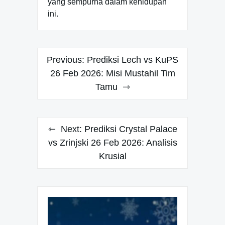
yang sempurna dalam kehidupan
ini.
Navigasi
Previous:
Prediksi Lech vs KuPS
pos
26 Feb 2026: Misi Mustahil Tim
Tamu
Next:
Prediksi Crystal Palace
vs Zrinjski 26 Feb 2026: Analisis
Krusial