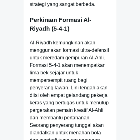
strategi yang sangat berbeda.
Perkiraan Formasi Al-
Riyadh (5-4-1)
Al-Riyadh kemungkinan akan
menggunakan formasi ultra-defensif
untuk meredam gempuran Al-Ahli.
Formasi 5-4-1 akan menempatkan
lima bek sejajar untuk
mempersempit ruang bagi
penyerang lawan. Lini tengah akan
diisi oleh empat gelandang pekerja
keras yang bertugas untuk menutup
pergerakan pemain kreatif Al-Ahli
dan membantu pertahanan.
Seorang penyerang tunggal akan
diandalkan untuk menahan bola