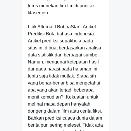
terus menekan tim-tim di puncak
klasemen.
Link Alternatif BobbaStar - Artikel
Prediksi Bola bahasa Indonesia.
Artikel prediksi sepakbola pada
situs ini dibuat berdasarkan analisa
data statistik dari berbagai sumber.
Namun, mengenai ketepatan hasil
daripada narasi pada halaman ini,
tentu saja tidak mutlak. Siapa sih
yang benar-benar bisa mengetahui
apa yang akan terjadi beberapa
menit kemudian?. Kekuatan untuk
melihat masa depan hanyalah
dongeng dalam film atau cerita fiksi.
Bahkan prediksi cuaca dunia dalam
berita pun sering meleset. Tidak ada