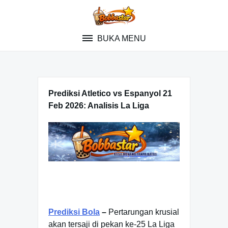
Skip
to
content
BUKA MENU
Prediksi Atletico vs Espanyol 21
Feb 2026: Analisis La Liga
Prediksi Bola
–
Pertarungan krusial
akan tersaji di pekan ke-25 La Liga