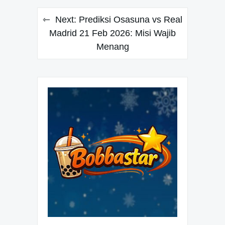
Next:
Prediksi Osasuna vs Real
Madrid 21 Feb 2026: Misi Wajib
Menang