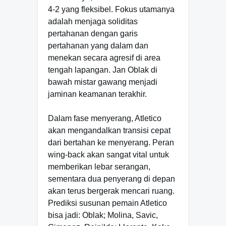
4-2 yang fleksibel. Fokus utamanya
adalah menjaga soliditas
pertahanan dengan garis
pertahanan yang dalam dan
menekan secara agresif di area
tengah lapangan. Jan Oblak di
bawah mistar gawang menjadi
jaminan keamanan terakhir.
Dalam fase menyerang, Atletico
akan mengandalkan transisi cepat
dari bertahan ke menyerang. Peran
wing-back akan sangat vital untuk
memberikan lebar serangan,
sementara dua penyerang di depan
akan terus bergerak mencari ruang.
Prediksi susunan pemain Atletico
bisa jadi: Oblak; Molina, Savic,