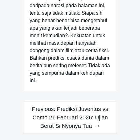
daripada narasi pada halaman ini,
tentu saja tidak mutlak. Siapa sih
yang benar-benar bisa mengetahui
apa yang akan terjadi beberapa
menit kemudian?. Kekuatan untuk
melihat masa depan hanyalah
dongeng dalam film atau cerita fiksi.
Bahkan prediksi cuaca dunia dalam
berita pun sering meleset. Tidak ada
yang sempurna dalam kehidupan
ini.
Navigasi
Previous:
Prediksi Juventus vs
pos
Como 21 Februari 2026: Ujian
Berat Si Nyonya Tua