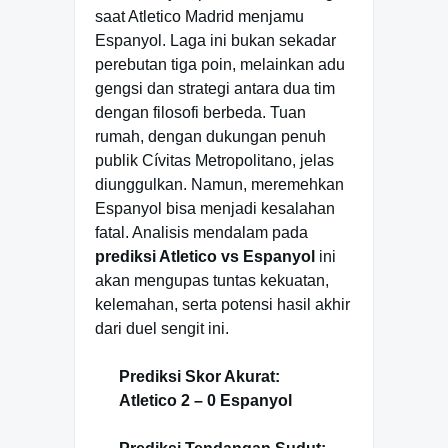
saat Atletico Madrid menjamu
Espanyol. Laga ini bukan sekadar
perebutan tiga poin, melainkan adu
gengsi dan strategi antara dua tim
dengan filosofi berbeda. Tuan
rumah, dengan dukungan penuh
publik Cívitas Metropolitano, jelas
diunggulkan. Namun, meremehkan
Espanyol bisa menjadi kesalahan
fatal. Analisis mendalam pada
prediksi Atletico vs Espanyol
ini
akan mengupas tuntas kekuatan,
kelemahan, serta potensi hasil akhir
dari duel sengit ini.
Prediksi Skor Akurat:
Atletico 2 – 0 Espanyol