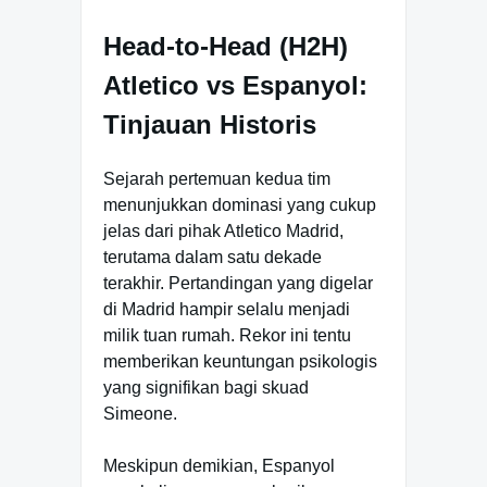
Head-to-Head (H2H)
Atletico vs Espanyol:
Tinjauan Historis
Sejarah pertemuan kedua tim
menunjukkan dominasi yang cukup
jelas dari pihak Atletico Madrid,
terutama dalam satu dekade
terakhir. Pertandingan yang digelar
di Madrid hampir selalu menjadi
milik tuan rumah. Rekor ini tentu
memberikan keuntungan psikologis
yang signifikan bagi skuad
Simeone.
Meskipun demikian, Espanyol