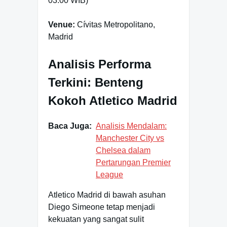
03:00 WIB)
Venue:
Cívitas Metropolitano,
Madrid
Analisis Performa
Terkini: Benteng
Kokoh Atletico Madrid
Baca Juga:
Analisis Mendalam:
Manchester City vs
Chelsea dalam
Pertarungan Premier
League
Atletico Madrid di bawah asuhan
Diego Simeone tetap menjadi
kekuatan yang sangat sulit