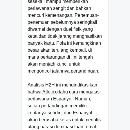
sesekali mampu memberikan
perlawanan sengit dan bahkan
mencuri kemenangan. Pertemuan-
pertemuan sebelumnya seringkali
diwarnai dengan duel fisik yang
ketat dan tidak jarang menghasilkan
banyak kartu. Pola ini kemungkinan
besar akan terulang kembali, di
mana pertarungan di lini tengah
akan menjadi kunci untuk
mengontrol jalannya pertandingan.
Analisis H2H ini mengindikasikan
bahwa Atletico tahu cara mengatasi
perlawanan Espanyol. Namun,
setiap pertandingan memiliki
ceritanya sendiri, dan Espanyol
akan berusaha keras untuk menulis
ulang narasi dominasi tuan rumah