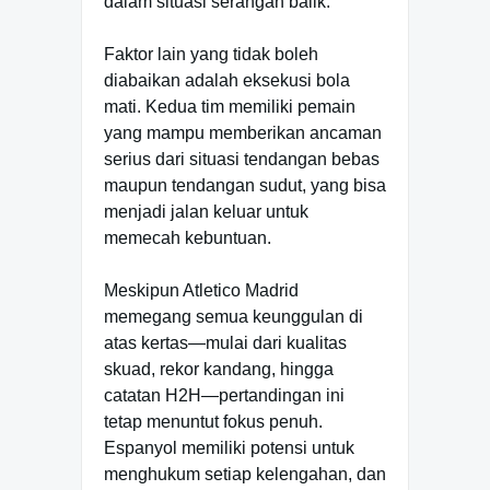
dalam situasi serangan balik.
Faktor lain yang tidak boleh
diabaikan adalah eksekusi bola
mati. Kedua tim memiliki pemain
yang mampu memberikan ancaman
serius dari situasi tendangan bebas
maupun tendangan sudut, yang bisa
menjadi jalan keluar untuk
memecah kebuntuan.
Meskipun Atletico Madrid
memegang semua keunggulan di
atas kertas—mulai dari kualitas
skuad, rekor kandang, hingga
catatan H2H—pertandingan ini
tetap menuntut fokus penuh.
Espanyol memiliki potensi untuk
menghukum setiap kelengahan, dan