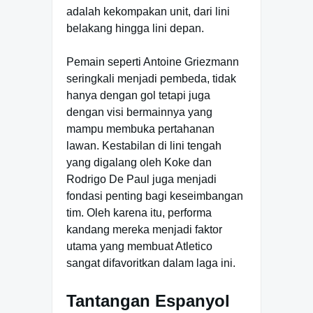
adalah kekompakan unit, dari lini
belakang hingga lini depan.
Pemain seperti Antoine Griezmann
seringkali menjadi pembeda, tidak
hanya dengan gol tetapi juga
dengan visi bermainnya yang
mampu membuka pertahanan
lawan. Kestabilan di lini tengah
yang digalang oleh Koke dan
Rodrigo De Paul juga menjadi
fondasi penting bagi keseimbangan
tim. Oleh karena itu, performa
kandang mereka menjadi faktor
utama yang membuat Atletico
sangat difavoritkan dalam laga ini.
Tantangan Espanyol