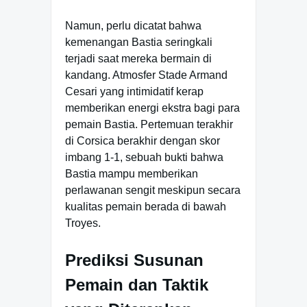
Namun, perlu dicatat bahwa
kemenangan Bastia seringkali
terjadi saat mereka bermain di
kandang. Atmosfer Stade Armand
Cesari yang intimidatif kerap
memberikan energi ekstra bagi para
pemain Bastia. Pertemuan terakhir
di Corsica berakhir dengan skor
imbang 1-1, sebuah bukti bahwa
Bastia mampu memberikan
perlawanan sengit meskipun secara
kualitas pemain berada di bawah
Troyes.
Prediksi Susunan
Pemain dan Taktik