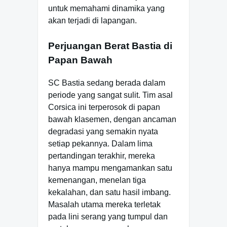
untuk memahami dinamika yang
akan terjadi di lapangan.
Perjuangan Berat Bastia di
Papan Bawah
SC Bastia sedang berada dalam
periode yang sangat sulit. Tim asal
Corsica ini terperosok di papan
bawah klasemen, dengan ancaman
degradasi yang semakin nyata
setiap pekannya. Dalam lima
pertandingan terakhir, mereka
hanya mampu mengamankan satu
kemenangan, menelan tiga
kekalahan, dan satu hasil imbang.
Masalah utama mereka terletak
pada lini serang yang tumpul dan