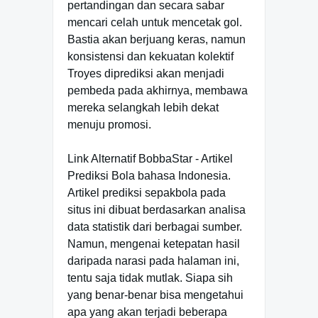
pertandingan dan secara sabar
mencari celah untuk mencetak gol.
Bastia akan berjuang keras, namun
konsistensi dan kekuatan kolektif
Troyes diprediksi akan menjadi
pembeda pada akhirnya, membawa
mereka selangkah lebih dekat
menuju promosi.
Link Alternatif BobbaStar - Artikel
Prediksi Bola bahasa Indonesia.
Artikel prediksi sepakbola pada
situs ini dibuat berdasarkan analisa
data statistik dari berbagai sumber.
Namun, mengenai ketepatan hasil
daripada narasi pada halaman ini,
tentu saja tidak mutlak. Siapa sih
yang benar-benar bisa mengetahui
apa yang akan terjadi beberapa