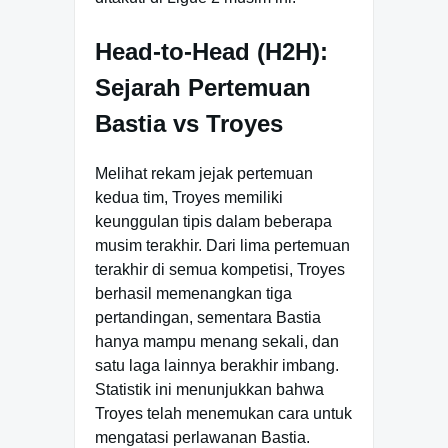
Head-to-Head (H2H):
Sejarah Pertemuan
Bastia vs Troyes
Melihat rekam jejak pertemuan
kedua tim, Troyes memiliki
keunggulan tipis dalam beberapa
musim terakhir. Dari lima pertemuan
terakhir di semua kompetisi, Troyes
berhasil memenangkan tiga
pertandingan, sementara Bastia
hanya mampu menang sekali, dan
satu laga lainnya berakhir imbang.
Statistik ini menunjukkan bahwa
Troyes telah menemukan cara untuk
mengatasi perlawanan Bastia.