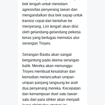
bek tengah untuk meredam
agresivitas penyerang lawan dan
mengandalkan dua bek sayap untuk
transisi cepat dari bertahan ke
menyerang. Lini tengah akan diisi
oleh gelandang-gelandang pekerja
keras yang bertugas memutus alur
serangan Troyes.
Serangan Bastia akan sangat
bergantung pada skema serangan
balik. Mereka akan menunggu
Troyes membuat kesalahan dan
kemudian melancarkan umpan-
umpan panjang langsung ke arah
dua penyerang mereka. Kecepatan
dan kemampuan duel satu lawan
satu dari para striker akan menjadi