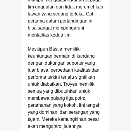
tim unggulan dan tidak meremehkan
lawan yang sedang terluka. Gol
pertama dalam pertandingan ini
bisa sangat mempengaruhi
mentalitas kedua tim.
Meskipun Bastia memiliki
keuntungan bermain di kandang
dengan dukungan suporter yang
luar biasa, perbedaan kualitas dan
performa terkini terlalu signifikan
untuk diabaikan. Troyes memiliki
semua yang dibutuhkan untuk
membawa pulang tiga poin:
pertahanan yang kokoh, lini tengah
yang dominan, dan serangan yang
tajam. Mereka kemungkinan besar
akan mengontrol jalannya