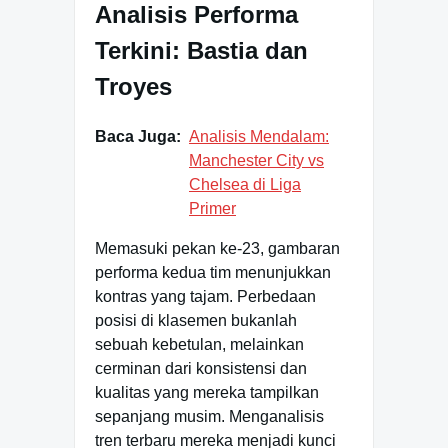
Analisis Performa
Terkini: Bastia dan
Troyes
Baca Juga:
Analisis Mendalam:
Manchester City vs
Chelsea di Liga
Primer
Memasuki pekan ke-23, gambaran
performa kedua tim menunjukkan
kontras yang tajam. Perbedaan
posisi di klasemen bukanlah
sebuah kebetulan, melainkan
cerminan dari konsistensi dan
kualitas yang mereka tampilkan
sepanjang musim. Menganalisis
tren terbaru mereka menjadi kunci