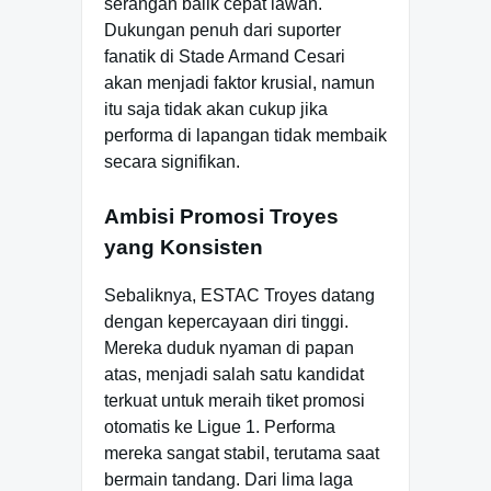
serangan balik cepat lawan.
Dukungan penuh dari suporter
fanatik di Stade Armand Cesari
akan menjadi faktor krusial, namun
itu saja tidak akan cukup jika
performa di lapangan tidak membaik
secara signifikan.
Ambisi Promosi Troyes
yang Konsisten
Sebaliknya, ESTAC Troyes datang
dengan kepercayaan diri tinggi.
Mereka duduk nyaman di papan
atas, menjadi salah satu kandidat
terkuat untuk meraih tiket promosi
otomatis ke Ligue 1. Performa
mereka sangat stabil, terutama saat
bermain tandang. Dari lima laga