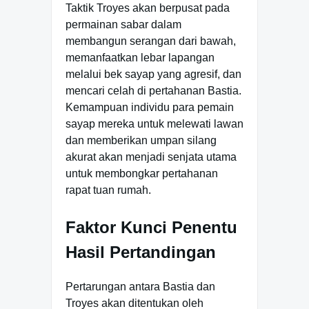
Taktik Troyes akan berpusat pada
permainan sabar dalam
membangun serangan dari bawah,
memanfaatkan lebar lapangan
melalui bek sayap yang agresif, dan
mencari celah di pertahanan Bastia.
Kemampuan individu para pemain
sayap mereka untuk melewati lawan
dan memberikan umpan silang
akurat akan menjadi senjata utama
untuk membongkar pertahanan
rapat tuan rumah.
Faktor Kunci Penentu
Hasil Pertandingan
Pertarungan antara Bastia dan
Troyes akan ditentukan oleh