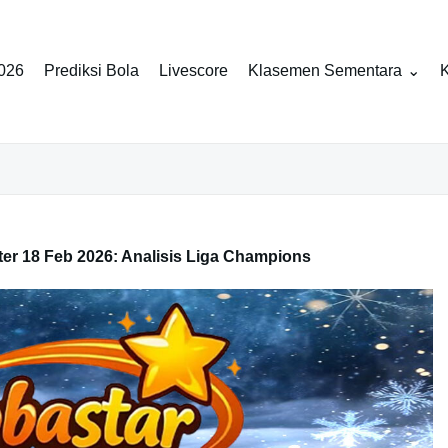
2026
Prediksi Bola
Livescore
Klasemen Sementara
K
nter 18 Feb 2026: Analisis Liga Champions