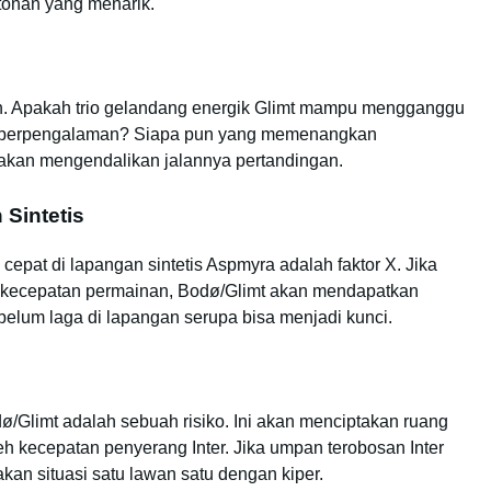
ntonan yang menarik.
gah. Apakah trio gelandang energik Glimt mampu mengganggu
ih berpengalaman? Siapa pun yang memenangkan
 akan mengendalikan jalannya pertandingan.
 Sintetis
epat di lapangan sintetis Aspmyra adalah faktor X. Jika
n kecepatan permainan, Bodø/Glimt akan mendapatkan
belum laga di lapangan serupa bisa menjadi kunci.
ø/Glimt adalah sebuah risiko. Ini akan menciptakan ruang
leh kecepatan penyerang Inter. Jika umpan terobosan Inter
an situasi satu lawan satu dengan kiper.