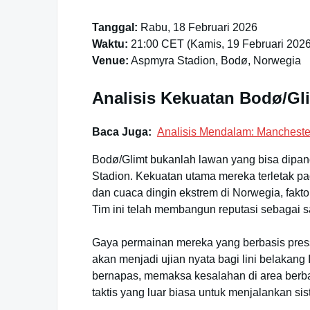
Tanggal:
Rabu, 18 Februari 2026
Waktu:
21:00 CET (Kamis, 19 Februari 2026
Venue:
Aspmyra Stadion, Bodø, Norwegia
Analisis Kekuatan Bodø/Gl
Baca Juga:
Analisis Mendalam: Manchester
Bodø/Glimt bukanlah lawan yang bisa dipan
Stadion. Kekuatan utama mereka terletak pa
dan cuaca dingin ekstrem di Norwegia, fakto
Tim ini telah membangun reputasi sebagai sal
Gaya permainan mereka yang berbasis pressi
akan menjadi ujian nyata bagi lini belakang
bernapas, memaksa kesalahan di area berb
taktis yang luar biasa untuk menjalankan si