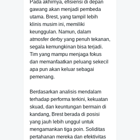
Pada akhirnya, efisiensi di depan
gawang akan menjadi pembeda
utama. Brest, yang tampil lebih
klinis musim ini, memiliki
keunggulan. Namun, dalam
atmosfer derby yang penuh tekanan,
segala kemungkinan bisa terjadi.
Tim yang mampu menjaga fokus
dan memanfaatkan peluang sekecil
apa pun akan keluar sebagai
pemenang.
Berdasarkan analisis mendalam
terhadap performa terkini, kekuatan
skuad, dan keuntungan bermain di
kandang, Brest berada di posisi
yang jauh lebih unggul untuk
mengamankan tiga poin. Soliditas
pertahanan mereka dan efektivitas