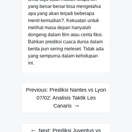
yang benar-benar bisa mengetahui
apa yang akan terjadi beberapa
menit kemudian?. Kekuatan untuk
melihat masa depan hanyalah
dongeng dalam film atau cerita fiksi.
Bahkan prediksi cuaca dunia dalam
berita pun sering meleset. Tidak ada
yang sempurna dalam kehidupan
ini.
Navigasi
Previous:
Prediksi Nantes vs Lyon
pos
07/02: Analisis Taktik Les
Canaris
Next:
Prediksi Juventus vs