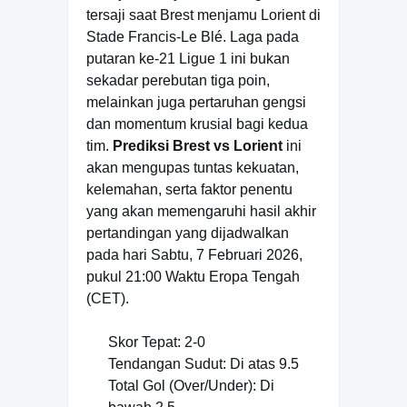
tersaji saat Brest menjamu Lorient di
Stade Francis-Le Blé. Laga pada
putaran ke-21 Ligue 1 ini bukan
sekadar perebutan tiga poin,
melainkan juga pertaruhan gengsi
dan momentum krusial bagi kedua
tim.
Prediksi Brest vs Lorient
ini
akan mengupas tuntas kekuatan,
kelemahan, serta faktor penentu
yang akan memengaruhi hasil akhir
pertandingan yang dijadwalkan
pada hari Sabtu, 7 Februari 2026,
pukul 21:00 Waktu Eropa Tengah
(CET).
Skor Tepat: 2-0
Tendangan Sudut: Di atas 9.5
Total Gol (Over/Under): Di