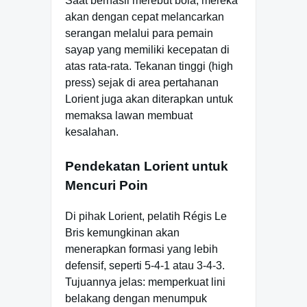
Saat berhasil merebut bola, mereka
akan dengan cepat melancarkan
serangan melalui para pemain
sayap yang memiliki kecepatan di
atas rata-rata. Tekanan tinggi (high
press) sejak di area pertahanan
Lorient juga akan diterapkan untuk
memaksa lawan membuat
kesalahan.
Pendekatan Lorient untuk
Mencuri Poin
Di pihak Lorient, pelatih Régis Le
Bris kemungkinan akan
menerapkan formasi yang lebih
defensif, seperti 5-4-1 atau 3-4-3.
Tujuannya jelas: memperkuat lini
belakang dengan menumpuk