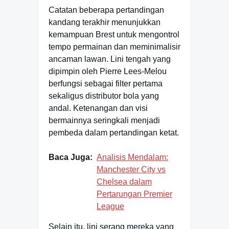
Catatan beberapa pertandingan
kandang terakhir menunjukkan
kemampuan Brest untuk mengontrol
tempo permainan dan meminimalisir
ancaman lawan. Lini tengah yang
dipimpin oleh Pierre Lees-Melou
berfungsi sebagai filter pertama
sekaligus distributor bola yang
andal. Ketenangan dan visi
bermainnya seringkali menjadi
pembeda dalam pertandingan ketat.
Baca Juga:
Analisis Mendalam:
Manchester City vs
Chelsea dalam
Pertarungan Premier
League
Selain itu, lini serang mereka yang