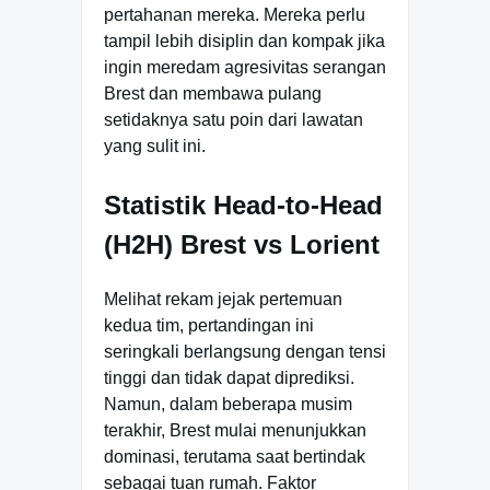
pertahanan mereka. Mereka perlu
tampil lebih disiplin dan kompak jika
ingin meredam agresivitas serangan
Brest dan membawa pulang
setidaknya satu poin dari lawatan
yang sulit ini.
Statistik Head-to-Head
(H2H) Brest vs Lorient
Melihat rekam jejak pertemuan
kedua tim, pertandingan ini
seringkali berlangsung dengan tensi
tinggi dan tidak dapat diprediksi.
Namun, dalam beberapa musim
terakhir, Brest mulai menunjukkan
dominasi, terutama saat bertindak
sebagai tuan rumah. Faktor