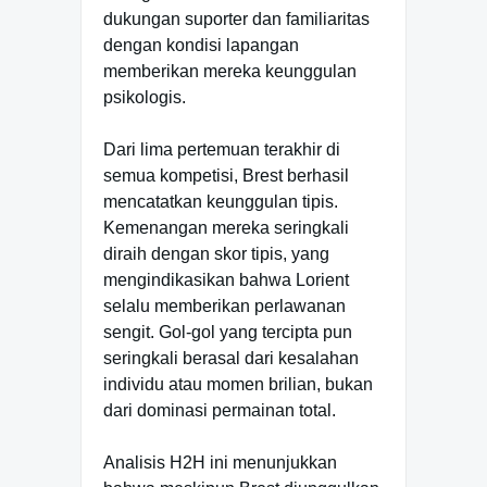
dukungan suporter dan familiaritas
dengan kondisi lapangan
memberikan mereka keunggulan
psikologis.
Dari lima pertemuan terakhir di
semua kompetisi, Brest berhasil
mencatatkan keunggulan tipis.
Kemenangan mereka seringkali
diraih dengan skor tipis, yang
mengindikasikan bahwa Lorient
selalu memberikan perlawanan
sengit. Gol-gol yang tercipta pun
seringkali berasal dari kesalahan
individu atau momen brilian, bukan
dari dominasi permainan total.
Analisis H2H ini menunjukkan