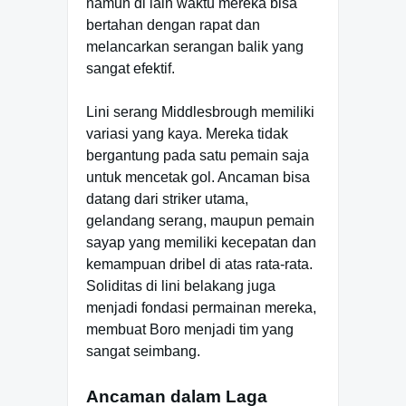
namun di lain waktu mereka bisa
bertahan dengan rapat dan
melancarkan serangan balik yang
sangat efektif.
Lini serang Middlesbrough memiliki
variasi yang kaya. Mereka tidak
bergantung pada satu pemain saja
untuk mencetak gol. Ancaman bisa
datang dari striker utama,
gelandang serang, maupun pemain
sayap yang memiliki kecepatan dan
kemampuan dribel di atas rata-rata.
Soliditas di lini belakang juga
menjadi fondasi permainan mereka,
membuat Boro menjadi tim yang
sangat seimbang.
Ancaman dalam Laga