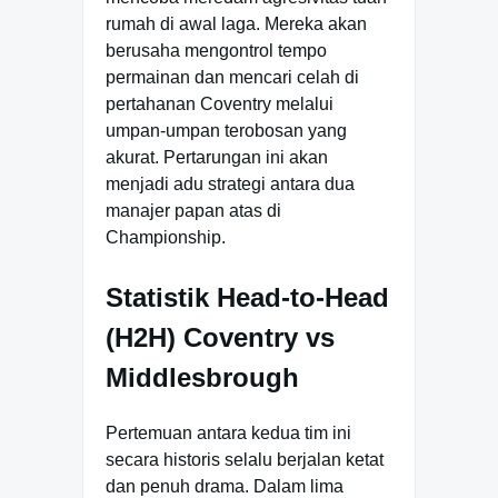
rumah di awal laga. Mereka akan
berusaha mengontrol tempo
permainan dan mencari celah di
pertahanan Coventry melalui
umpan-umpan terobosan yang
akurat. Pertarungan ini akan
menjadi adu strategi antara dua
manajer papan atas di
Championship.
Statistik Head-to-Head
(H2H) Coventry vs
Middlesbrough
Pertemuan antara kedua tim ini
secara historis selalu berjalan ketat
dan penuh drama. Dalam lima