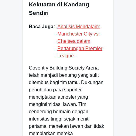
Kekuatan di Kandang
Sendiri
Baca Juga:
Analisis Mendalam:
Manchester City vs
Chelsea dalam
Pertarungan Premier
League
Coventry Building Society Arena
telah menjadi benteng yang sulit
ditembus bagi tim tamu. Dukungan
penuh dari para suporter
menciptakan atmosfer yang
mengintimidasi lawan. Tim
cenderung bermain dengan
intensitas tinggi sejak menit
pertama, menekan lawan dan tidak
membiarkan mereka