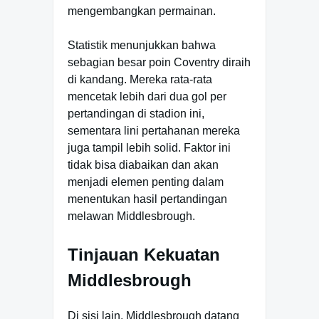
mengembangkan permainan.
Statistik menunjukkan bahwa
sebagian besar poin Coventry diraih
di kandang. Mereka rata-rata
mencetak lebih dari dua gol per
pertandingan di stadion ini,
sementara lini pertahanan mereka
juga tampil lebih solid. Faktor ini
tidak bisa diabaikan dan akan
menjadi elemen penting dalam
menentukan hasil pertandingan
melawan Middlesbrough.
Tinjauan Kekuatan
Middlesbrough
Di sisi lain, Middlesbrough datang