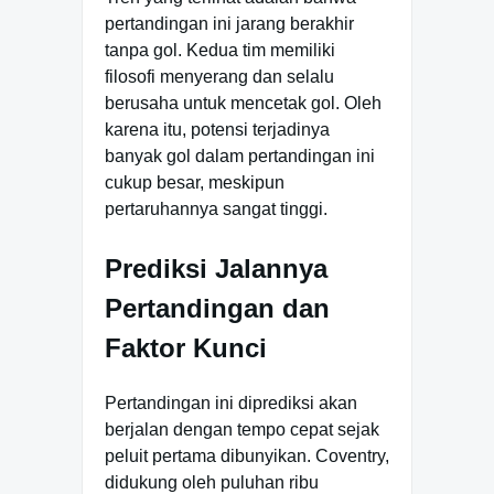
pertandingan ini jarang berakhir
tanpa gol. Kedua tim memiliki
filosofi menyerang dan selalu
berusaha untuk mencetak gol. Oleh
karena itu, potensi terjadinya
banyak gol dalam pertandingan ini
cukup besar, meskipun
pertaruhannya sangat tinggi.
Prediksi Jalannya
Pertandingan dan
Faktor Kunci
Pertandingan ini diprediksi akan
berjalan dengan tempo cepat sejak
peluit pertama dibunyikan. Coventry,
didukung oleh puluhan ribu