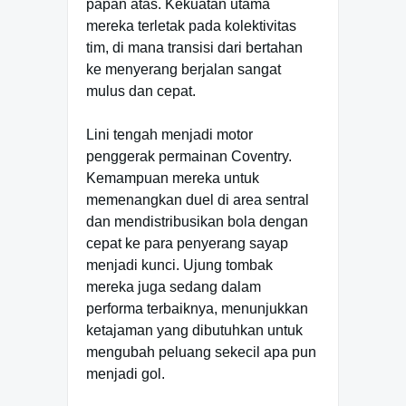
papan atas. Kekuatan utama
mereka terletak pada kolektivitas
tim, di mana transisi dari bertahan
ke menyerang berjalan sangat
mulus dan cepat.
Lini tengah menjadi motor
penggerak permainan Coventry.
Kemampuan mereka untuk
memenangkan duel di area sentral
dan mendistribusikan bola dengan
cepat ke para penyerang sayap
menjadi kunci. Ujung tombak
mereka juga sedang dalam
performa terbaiknya, menunjukkan
ketajaman yang dibutuhkan untuk
mengubah peluang sekecil apa pun
menjadi gol.