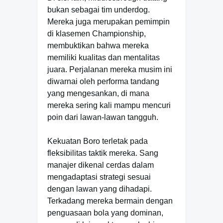
bukan sebagai tim underdog.
Mereka juga merupakan pemimpin
di klasemen Championship,
membuktikan bahwa mereka
memiliki kualitas dan mentalitas
juara. Perjalanan mereka musim ini
diwarnai oleh performa tandang
yang mengesankan, di mana
mereka sering kali mampu mencuri
poin dari lawan-lawan tangguh.
Kekuatan Boro terletak pada
fleksibilitas taktik mereka. Sang
manajer dikenal cerdas dalam
mengadaptasi strategi sesuai
dengan lawan yang dihadapi.
Terkadang mereka bermain dengan
penguasaan bola yang dominan,