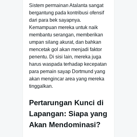
Sistem permainan Atalanta sangat
bergantung pada kontribusi ofensif
dari para bek sayapnya.
Kemampuan mereka untuk naik
membantu serangan, memberikan
umpan silang akurat, dan bahkan
mencetak gol akan menjadi faktor
penentu. Di sisi lain, mereka juga
harus waspada terhadap kecepatan
para pemain sayap Dortmund yang
akan mengincar area yang mereka
tinggalkan.
Pertarungan Kunci di
Lapangan: Siapa yang
Akan Mendominasi?