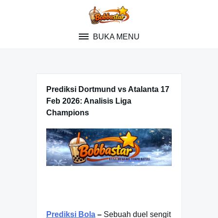
Skip
to
content
BUKA MENU
Prediksi Dortmund vs Atalanta 17
Feb 2026: Analisis Liga
Champions
Prediksi Bola
–
Sebuah duel sengit