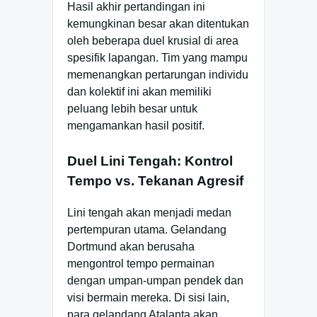
Hasil akhir pertandingan ini
kemungkinan besar akan ditentukan
oleh beberapa duel krusial di area
spesifik lapangan. Tim yang mampu
memenangkan pertarungan individu
dan kolektif ini akan memiliki
peluang lebih besar untuk
mengamankan hasil positif.
Duel Lini Tengah: Kontrol
Tempo vs. Tekanan Agresif
Lini tengah akan menjadi medan
pertempuran utama. Gelandang
Dortmund akan berusaha
mengontrol tempo permainan
dengan umpan-umpan pendek dan
visi bermain mereka. Di sisi lain,
para gelandang Atalanta akan