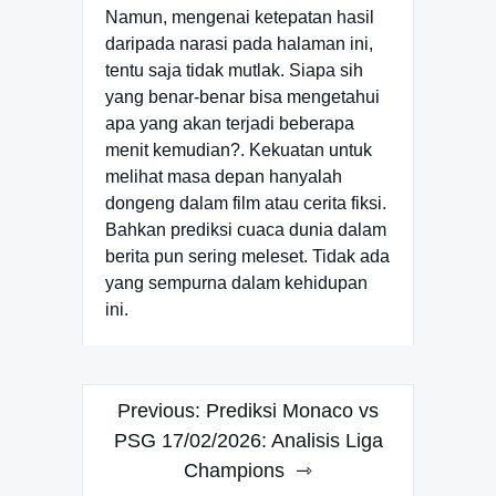
Namun, mengenai ketepatan hasil
daripada narasi pada halaman ini,
tentu saja tidak mutlak. Siapa sih
yang benar-benar bisa mengetahui
apa yang akan terjadi beberapa
menit kemudian?. Kekuatan untuk
melihat masa depan hanyalah
dongeng dalam film atau cerita fiksi.
Bahkan prediksi cuaca dunia dalam
berita pun sering meleset. Tidak ada
yang sempurna dalam kehidupan
ini.
Navigasi
Previous:
Prediksi Monaco vs
pos
PSG 17/02/2026: Analisis Liga
Champions