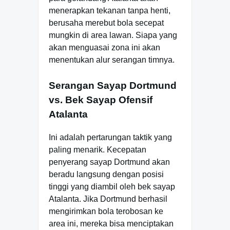
menerapkan tekanan tanpa henti,
berusaha merebut bola secepat
mungkin di area lawan. Siapa yang
akan menguasai zona ini akan
menentukan alur serangan timnya.
Serangan Sayap Dortmund
vs. Bek Sayap Ofensif
Atalanta
Ini adalah pertarungan taktik yang
paling menarik. Kecepatan
penyerang sayap Dortmund akan
beradu langsung dengan posisi
tinggi yang diambil oleh bek sayap
Atalanta. Jika Dortmund berhasil
mengirimkan bola terobosan ke
area ini, mereka bisa menciptakan