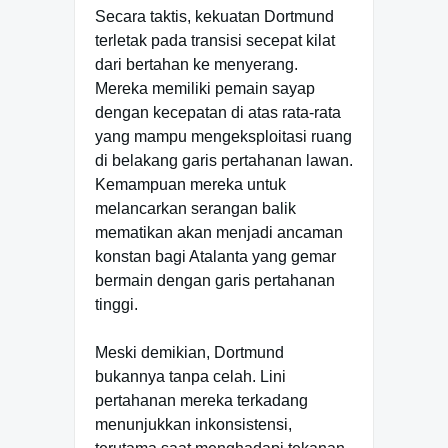
Secara taktis, kekuatan Dortmund
terletak pada transisi secepat kilat
dari bertahan ke menyerang.
Mereka memiliki pemain sayap
dengan kecepatan di atas rata-rata
yang mampu mengeksploitasi ruang
di belakang garis pertahanan lawan.
Kemampuan mereka untuk
melancarkan serangan balik
mematikan akan menjadi ancaman
konstan bagi Atalanta yang gemar
bermain dengan garis pertahanan
tinggi.
Meski demikian, Dortmund
bukannya tanpa celah. Lini
pertahanan mereka terkadang
menunjukkan inkonsistensi,