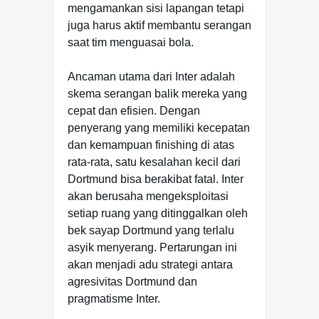
mengamankan sisi lapangan tetapi
juga harus aktif membantu serangan
saat tim menguasai bola.
Ancaman utama dari Inter adalah
skema serangan balik mereka yang
cepat dan efisien. Dengan
penyerang yang memiliki kecepatan
dan kemampuan finishing di atas
rata-rata, satu kesalahan kecil dari
Dortmund bisa berakibat fatal. Inter
akan berusaha mengeksploitasi
setiap ruang yang ditinggalkan oleh
bek sayap Dortmund yang terlalu
asyik menyerang. Pertarungan ini
akan menjadi adu strategi antara
agresivitas Dortmund dan
pragmatisme Inter.