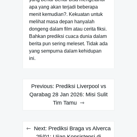
apa yang akan terjadi beberapa
menit kemudian?. Kekuatan untuk
melihat masa depan hanyalah
dongeng dalam film atau cerita fiksi.
Bahkan prediksi cuaca dunia dalam
berita pun sering meleset. Tidak ada
yang sempurna dalam kehidupan
ini.
Navigasi
Previous:
Prediksi Liverpool vs
pos
Qarabag 28 Jan 2026: Misi Sulit
Tim Tamu
Next:
Prediksi Braga vs Alverca
25/01: Ujian Konsistensi di