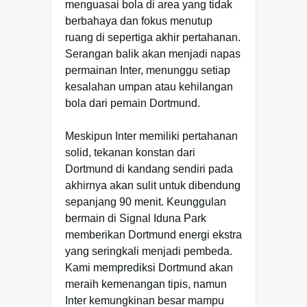
menguasai bola di area yang tidak
berbahaya dan fokus menutup
ruang di sepertiga akhir pertahanan.
Serangan balik akan menjadi napas
permainan Inter, menunggu setiap
kesalahan umpan atau kehilangan
bola dari pemain Dortmund.
Meskipun Inter memiliki pertahanan
solid, tekanan konstan dari
Dortmund di kandang sendiri pada
akhirnya akan sulit untuk dibendung
sepanjang 90 menit. Keunggulan
bermain di Signal Iduna Park
memberikan Dortmund energi ekstra
yang seringkali menjadi pembeda.
Kami memprediksi Dortmund akan
meraih kemenangan tipis, namun
Inter kemungkinan besar mampu