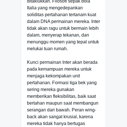
ditaklukkan. Filosofi sepak bola
Italia yang mengedepankan
soliditas pertahanan tertanam kuat
dalam DNA permainan mereka. Inter
tidak akan ragu untuk bermain lebih
dalam, menyerap tekanan, dan
menunggu momen yang tepat untuk
melukai tuan rumah.
Kunci permainan Inter akan berada
pada kemampuan mereka untuk
menjaga kekompakan unit
pertahanan. Formasi tiga bek yang
sering mereka gunakan
memberikan fleksibilitas, baik saat
bertahan maupun saat membangun
serangan dari bawah. Peran wing-
back akan sangat krusial, karena
mereka tidak hanya bertugas