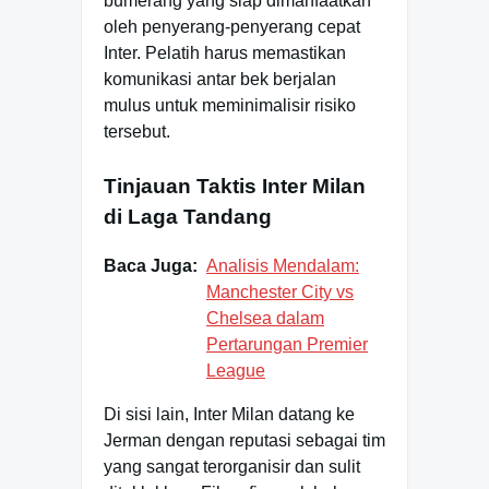
bumerang yang siap dimanfaatkan
oleh penyerang-penyerang cepat
Inter. Pelatih harus memastikan
komunikasi antar bek berjalan
mulus untuk meminimalisir risiko
tersebut.
Tinjauan Taktis Inter Milan
di Laga Tandang
Baca Juga:
Analisis Mendalam:
Manchester City vs
Chelsea dalam
Pertarungan Premier
League
Di sisi lain, Inter Milan datang ke
Jerman dengan reputasi sebagai tim
yang sangat terorganisir dan sulit