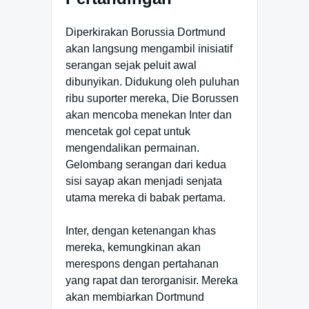
Diperkirakan Borussia Dortmund
akan langsung mengambil inisiatif
serangan sejak peluit awal
dibunyikan. Didukung oleh puluhan
ribu suporter mereka, Die Borussen
akan mencoba menekan Inter dan
mencetak gol cepat untuk
mengendalikan permainan.
Gelombang serangan dari kedua
sisi sayap akan menjadi senjata
utama mereka di babak pertama.
Inter, dengan ketenangan khas
mereka, kemungkinan akan
merespons dengan pertahanan
yang rapat dan terorganisir. Mereka
akan membiarkan Dortmund