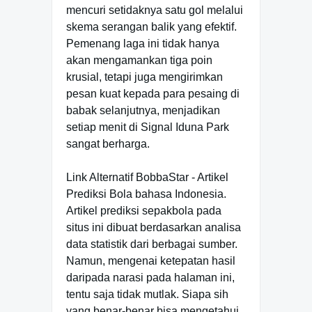
mencuri setidaknya satu gol melalui
skema serangan balik yang efektif.
Pemenang laga ini tidak hanya
akan mengamankan tiga poin
krusial, tetapi juga mengirimkan
pesan kuat kepada para pesaing di
babak selanjutnya, menjadikan
setiap menit di Signal Iduna Park
sangat berharga.
Link Alternatif BobbaStar - Artikel
Prediksi Bola bahasa Indonesia.
Artikel prediksi sepakbola pada
situs ini dibuat berdasarkan analisa
data statistik dari berbagai sumber.
Namun, mengenai ketepatan hasil
daripada narasi pada halaman ini,
tentu saja tidak mutlak. Siapa sih
yang benar-benar bisa mengetahui