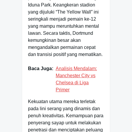
Iduna Park. Keangkeran stadion
yang dijuluki “The Yellow Wall” ini
seringkali menjadi pemain ke-12
yang mampu meruntuhkan mental
lawan. Secara taktis, Dortmund
kemungkinan besar akan
mengandalkan permainan cepat
dan transisi positif yang mematikan.
Baca Juga:
Analisis Mendalam:
Manchester City vs
Chelsea di Liga
Primer
Kekuatan utama mereka terletak
pada lini serang yang dinamis dan
penuh kreativitas. Kemampuan para
penyerang sayap untuk melakukan
penetrasi dan menciptakan peluang