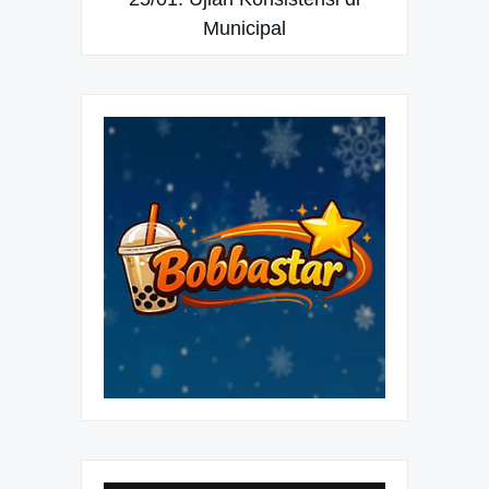
Municipal