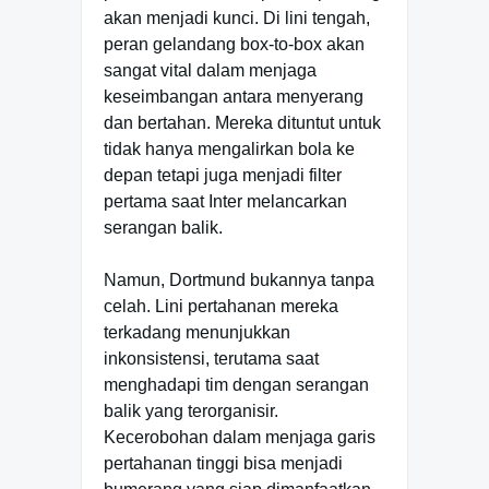
akan menjadi kunci. Di lini tengah,
peran gelandang box-to-box akan
sangat vital dalam menjaga
keseimbangan antara menyerang
dan bertahan. Mereka dituntut untuk
tidak hanya mengalirkan bola ke
depan tetapi juga menjadi filter
pertama saat Inter melancarkan
serangan balik.
Namun, Dortmund bukannya tanpa
celah. Lini pertahanan mereka
terkadang menunjukkan
inkonsistensi, terutama saat
menghadapi tim dengan serangan
balik yang terorganisir.
Kecerobohan dalam menjaga garis
pertahanan tinggi bisa menjadi