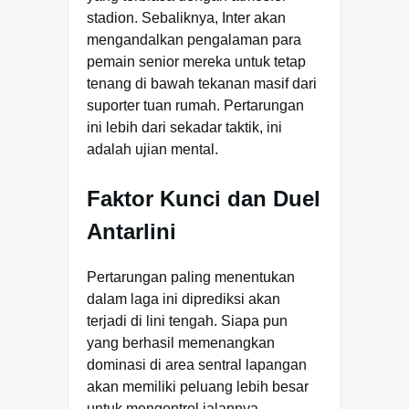
stadion. Sebaliknya, Inter akan
mengandalkan pengalaman para
pemain senior mereka untuk tetap
tenang di bawah tekanan masif dari
suporter tuan rumah. Pertarungan
ini lebih dari sekadar taktik, ini
adalah ujian mental.
Faktor Kunci dan Duel
Antarlini
Pertarungan paling menentukan
dalam laga ini diprediksi akan
terjadi di lini tengah. Siapa pun
yang berhasil memenangkan
dominasi di area sentral lapangan
akan memiliki peluang lebih besar
untuk mengontrol jalannya