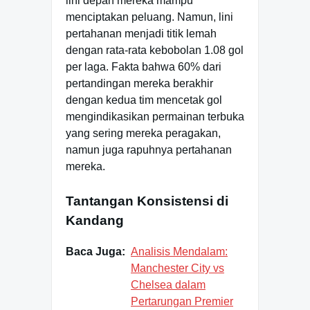
lini depan mereka mampu
menciptakan peluang. Namun, lini
pertahanan menjadi titik lemah
dengan rata-rata kebobolan 1.08 gol
per laga. Fakta bahwa 60% dari
pertandingan mereka berakhir
dengan kedua tim mencetak gol
mengindikasikan permainan terbuka
yang sering mereka peragakan,
namun juga rapuhnya pertahanan
mereka.
Tantangan Konsistensi di
Kandang
Baca Juga:
Analisis Mendalam:
Manchester City vs
Chelsea dalam
Pertarungan Premier