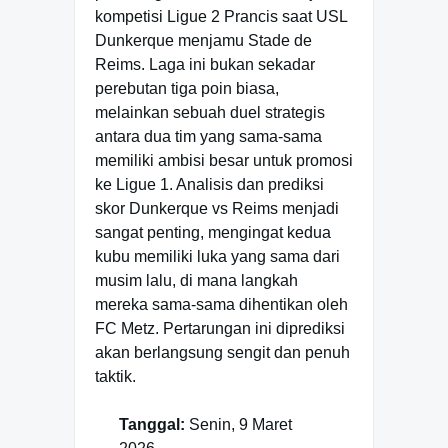
kompetisi Ligue 2 Prancis saat USL
Dunkerque menjamu Stade de
Reims. Laga ini bukan sekadar
perebutan tiga poin biasa,
melainkan sebuah duel strategis
antara dua tim yang sama-sama
memiliki ambisi besar untuk promosi
ke Ligue 1. Analisis dan prediksi
skor Dunkerque vs Reims menjadi
sangat penting, mengingat kedua
kubu memiliki luka yang sama dari
musim lalu, di mana langkah
mereka sama-sama dihentikan oleh
FC Metz. Pertarungan ini diprediksi
akan berlangsung sengit dan penuh
taktik.
Tanggal:
Senin, 9 Maret