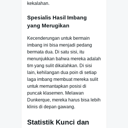
kekalahan.
Spesialis Hasil Imbang
yang Merugikan
Kecenderungan untuk bermain
imbang ini bisa menjadi pedang
bermata dua. Di satu sisi, itu
menunjukkan bahwa mereka adalah
tim yang sulit dikalahkan. Di sisi
lain, kehilangan dua poin di setiap
laga imbang membuat mereka sulit
untuk memantapkan posisi di
puncak klasemen. Melawan
Dunkerque, mereka harus bisa lebih
klinis di depan gawang.
Statistik Kunci dan