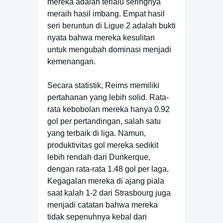
mereka adalah terlalu seringnya
meraih hasil imbang. Empat hasil
seri beruntun di Ligue 2 adalah bukti
nyata bahwa mereka kesulitan
untuk mengubah dominasi menjadi
kemenangan.
Secara statistik, Reims memiliki
pertahanan yang lebih solid. Rata-
rata kebobolan mereka hanya 0.92
gol per pertandingan, salah satu
yang terbaik di liga. Namun,
produktivitas gol mereka sedikit
lebih rendah dari Dunkerque,
dengan rata-rata 1.48 gol per laga.
Kegagalan mereka di ajang piala
saat kalah 1-2 dari Strasbourg juga
menjadi catatan bahwa mereka
tidak sepenuhnya kebal dari