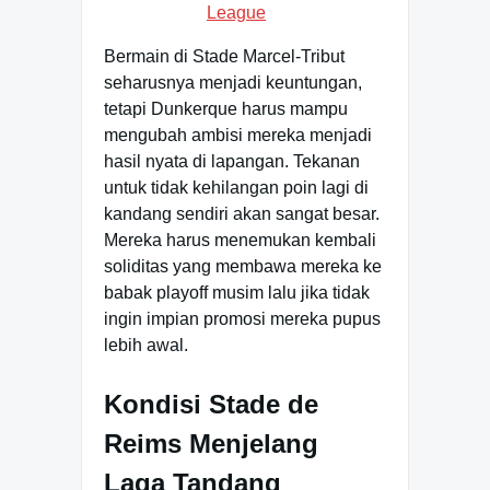
League
Bermain di Stade Marcel-Tribut
seharusnya menjadi keuntungan,
tetapi Dunkerque harus mampu
mengubah ambisi mereka menjadi
hasil nyata di lapangan. Tekanan
untuk tidak kehilangan poin lagi di
kandang sendiri akan sangat besar.
Mereka harus menemukan kembali
soliditas yang membawa mereka ke
babak playoff musim lalu jika tidak
ingin impian promosi mereka pupus
lebih awal.
Kondisi Stade de
Reims Menjelang
Laga Tandang