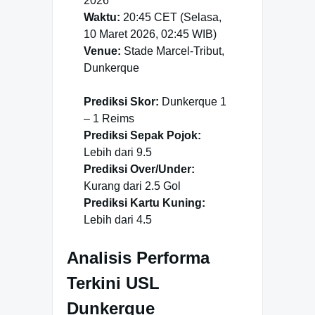
2026
Waktu:
20:45 CET (Selasa,
10 Maret 2026, 02:45 WIB)
Venue:
Stade Marcel-Tribut,
Dunkerque
Prediksi Skor:
Dunkerque 1
– 1 Reims
Prediksi Sepak Pojok:
Lebih dari 9.5
Prediksi Over/Under:
Kurang dari 2.5 Gol
Prediksi Kartu Kuning:
Lebih dari 4.5
Analisis Performa
Terkini USL
Dunkerque