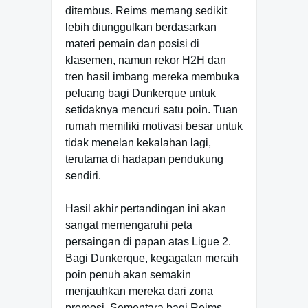
ditembus. Reims memang sedikit
lebih diunggulkan berdasarkan
materi pemain dan posisi di
klasemen, namun rekor H2H dan
tren hasil imbang mereka membuka
peluang bagi Dunkerque untuk
setidaknya mencuri satu poin. Tuan
rumah memiliki motivasi besar untuk
tidak menelan kekalahan lagi,
terutama di hadapan pendukung
sendiri.
Hasil akhir pertandingan ini akan
sangat memengaruhi peta
persaingan di papan atas Ligue 2.
Bagi Dunkerque, kegagalan meraih
poin penuh akan semakin
menjauhkan mereka dari zona
promosi. Sementara bagi Reims,