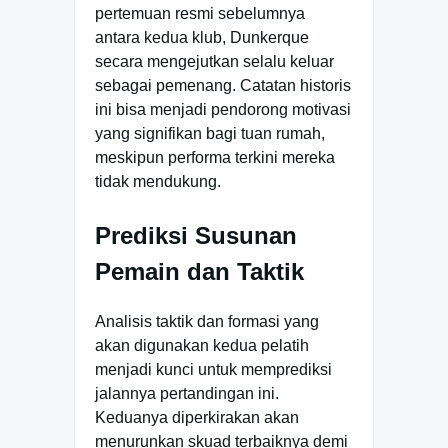
pertemuan resmi sebelumnya
antara kedua klub, Dunkerque
secara mengejutkan selalu keluar
sebagai pemenang. Catatan historis
ini bisa menjadi pendorong motivasi
yang signifikan bagi tuan rumah,
meskipun performa terkini mereka
tidak mendukung.
Prediksi Susunan
Pemain dan Taktik
Analisis taktik dan formasi yang
akan digunakan kedua pelatih
menjadi kunci untuk memprediksi
jalannya pertandingan ini.
Keduanya diperkirakan akan
menurunkan skuad terbaiknya demi