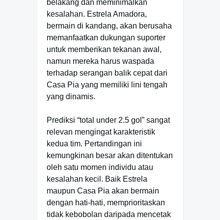
belakang dan meminimalkan
kesalahan. Estrela Amadora,
bermain di kandang, akan berusaha
memanfaatkan dukungan suporter
untuk memberikan tekanan awal,
namun mereka harus waspada
terhadap serangan balik cepat dari
Casa Pia yang memiliki lini tengah
yang dinamis.
Prediksi “total under 2.5 gol” sangat
relevan mengingat karakteristik
kedua tim. Pertandingan ini
kemungkinan besar akan ditentukan
oleh satu momen individu atau
kesalahan kecil. Baik Estrela
maupun Casa Pia akan bermain
dengan hati-hati, memprioritaskan
tidak kebobolan daripada mencetak