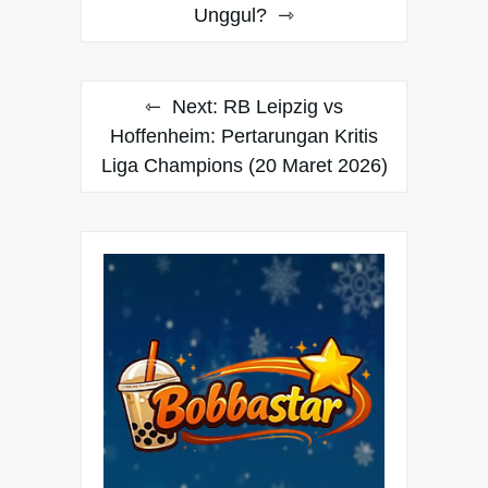
Unggul?
Next:
RB Leipzig vs
Hoffenheim: Pertarungan Kritis
Liga Champions (20 Maret 2026)