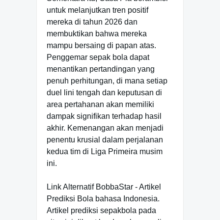
untuk melanjutkan tren positif
mereka di tahun 2026 dan
membuktikan bahwa mereka
mampu bersaing di papan atas.
Penggemar sepak bola dapat
menantikan pertandingan yang
penuh perhitungan, di mana setiap
duel lini tengah dan keputusan di
area pertahanan akan memiliki
dampak signifikan terhadap hasil
akhir. Kemenangan akan menjadi
penentu krusial dalam perjalanan
kedua tim di Liga Primeira musim
ini.
Link Alternatif BobbaStar - Artikel
Prediksi Bola bahasa Indonesia.
Artikel prediksi sepakbola pada