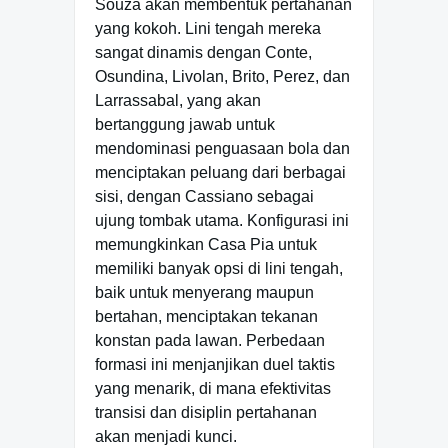
Souza akan membentuk pertahanan
yang kokoh. Lini tengah mereka
sangat dinamis dengan Conte,
Osundina, Livolan, Brito, Perez, dan
Larrassabal, yang akan
bertanggung jawab untuk
mendominasi penguasaan bola dan
menciptakan peluang dari berbagai
sisi, dengan Cassiano sebagai
ujung tombak utama. Konfigurasi ini
memungkinkan Casa Pia untuk
memiliki banyak opsi di lini tengah,
baik untuk menyerang maupun
bertahan, menciptakan tekanan
konstan pada lawan. Perbedaan
formasi ini menjanjikan duel taktis
yang menarik, di mana efektivitas
transisi dan disiplin pertahanan
akan menjadi kunci.