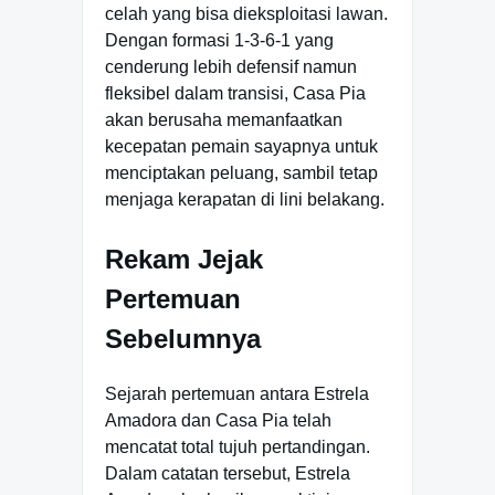
celah yang bisa dieksploitasi lawan.
Dengan formasi 1-3-6-1 yang
cenderung lebih defensif namun
fleksibel dalam transisi, Casa Pia
akan berusaha memanfaatkan
kecepatan pemain sayapnya untuk
menciptakan peluang, sambil tetap
menjaga kerapatan di lini belakang.
Rekam Jejak
Pertemuan
Sebelumnya
Sejarah pertemuan antara Estrela
Amadora dan Casa Pia telah
mencatat total tujuh pertandingan.
Dalam catatan tersebut, Estrela