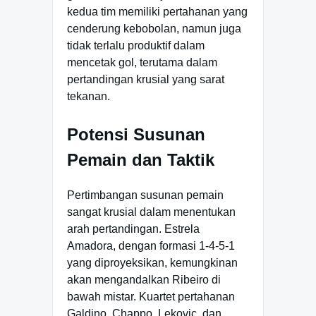
kedua tim memiliki pertahanan yang
cenderung kebobolan, namun juga
tidak terlalu produktif dalam
mencetak gol, terutama dalam
pertandingan krusial yang sarat
tekanan.
Potensi Susunan
Pemain dan Taktik
Pertimbangan susunan pemain
sangat krusial dalam menentukan
arah pertandingan. Estrela
Amadora, dengan formasi 1-4-5-1
yang diproyeksikan, kemungkinan
akan mengandalkan Ribeiro di
bawah mistar. Kuartet pertahanan
Galdino, Chappo, Lekovic, dan