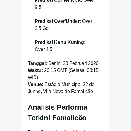
Prediksi Corner Kick:
Over
9.5
Prediksi Over/Under:
Over
2.5 Gol
Prediksi Kartu Kuning:
Over 4.5
Tanggal:
Senin, 23 Februari 2026
Waktu:
20:15 GMT (Selasa, 03:15
WIB)
Venue:
Estádio Municipal 22 de
Junho, Vila Nova de Famalicão
Analisis Performa
Terkini Famalicão