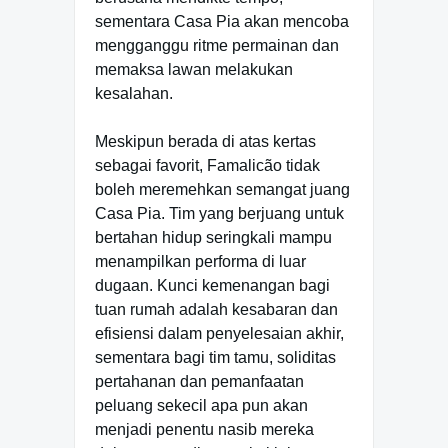
sementara Casa Pia akan mencoba
mengganggu ritme permainan dan
memaksa lawan melakukan
kesalahan.
Meskipun berada di atas kertas
sebagai favorit, Famalicão tidak
boleh meremehkan semangat juang
Casa Pia. Tim yang berjuang untuk
bertahan hidup seringkali mampu
menampilkan performa di luar
dugaan. Kunci kemenangan bagi
tuan rumah adalah kesabaran dan
efisiensi dalam penyelesaian akhir,
sementara bagi tim tamu, soliditas
pertahanan dan pemanfaatan
peluang sekecil apa pun akan
menjadi penentu nasib mereka