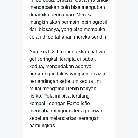
mendapatkan poin bisa mengubah
dinamika permainan. Mereka
mungkin akan bermain lebih agresif
dari biasanya, yang bisa membuka
celah di pertahanan mereka sendiri.
Analisis H2H menunjukkan bahwa
gol seringkali tercipta di babak
kedua, menandakan adanya
pertarungan taktis yang alot di awal
pertandingan sebelum kedua tim
mulai mengambil lebih banyak
risiko. Pola ini bisa terulang
kembali, dengan Famalicão
mencoba menguras tenaga lawan
sebelum melancarkan serangan
pamungkas.