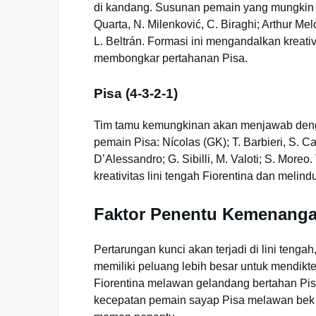
di kandang. Susunan pemain yang mungkin di
Quarta, N. Milenković, C. Biraghi; Arthur M
L. Beltrán. Formasi ini mengandalkan kreat
membongkar pertahanan Pisa.
Pisa (4-3-2-1)
Tim tamu kemungkinan akan menjawab denga
pemain Pisa: Nícolas (GK); T. Barbieri, S. Can
D’Alessandro; G. Sibilli, M. Valoti; S. More
kreativitas lini tengah Fiorentina dan melin
Faktor Penentu Kemenang
Pertarungan kunci akan terjadi di lini tenga
memiliki peluang lebih besar untuk mendikte
Fiorentina melawan gelandang bertahan Pisa
kecepatan pemain sayap Pisa melawan bek s