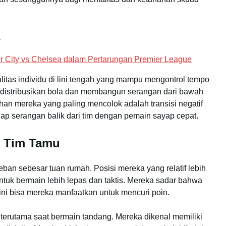
a
r City vs Chelsea dalam Pertarungan Premier League
litas individu di lini tengah yang mampu mengontrol tempo
stribusikan bola dan membangun serangan dari bawah
an mereka yang paling mencolok adalah transisi negatif
ap serangan balik dari tim dengan pemain sayap cepat.
i Tim Tamu
beban sebesar tuan rumah. Posisi mereka yang relatif lebih
uk bermain lebih lepas dan taktis. Mereka sadar bahwa
 ini bisa mereka manfaatkan untuk mencuri poin.
terutama saat bermain tandang. Mereka dikenal memiliki