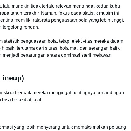
 lalu mungkin tidak terlalu relevan mengingat kedua kubu
rapa tahun terakhir. Namun, fokus pada statistik musim ini
ntina memiliki rata-rata penguasaan bola yang lebih tinggi,
n tergolong rendah.
 statistik penguasaan bola, tetapi efektivitas mereka dalam
h baik, terutama dari situasi bola mati dan serangan balik.
 menjadi pertarungan antara dominasi steril melawan
Lineup)
n skuad terbaik mereka mengingat pentingnya pertandingan
bisa berakibat fatal.
ormasi yang lebih menyerang untuk memaksimalkan peluang