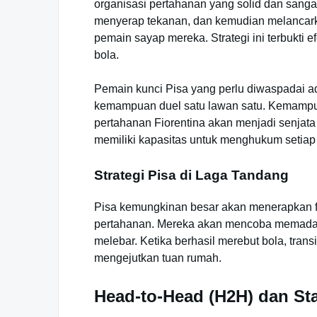
organisasi pertahanan yang solid dan sangat
menyerap tekanan, dan kemudian melancark
pemain sayap mereka. Strategi ini terbukti
bola.
Pemain kunci Pisa yang perlu diwaspadai a
kemampuan duel satu lawan satu. Kemampu
pertahanan Fiorentina akan menjadi senjata 
memiliki kapasitas untuk menghukum setiap 
Strategi Pisa di Laga Tandang
Pisa kemungkinan besar akan menerapkan fo
pertahanan. Mereka akan mencoba memadatk
melebar. Ketika berhasil merebut bola, trans
mengejutkan tuan rumah.
Head-to-Head (H2H) dan Sta