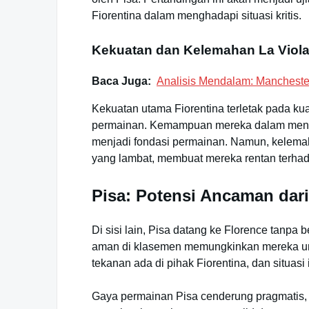
Fiorentina dalam menghadapi situasi kritis.
Kekuatan dan Kelemahan La Viol
Baca Juga:
Analisis Mendalam: Mancheste
Kekuatan utama Fiorentina terletak pada kua
permainan. Kemampuan mereka dalam mendi
menjadi fondasi permainan. Namun, kelemah
yang lambat, membuat mereka rentan terhad
Pisa: Potensi Ancaman dar
Di sisi lain, Pisa datang ke Florence tanpa 
aman di klasemen memungkinkan mereka unt
tekanan ada di pihak Fiorentina, dan situasi
Gaya permainan Pisa cenderung pragmatis, 