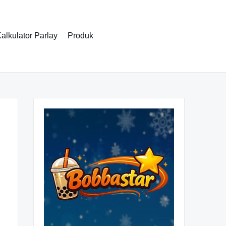
alkulator Parlay
Produk