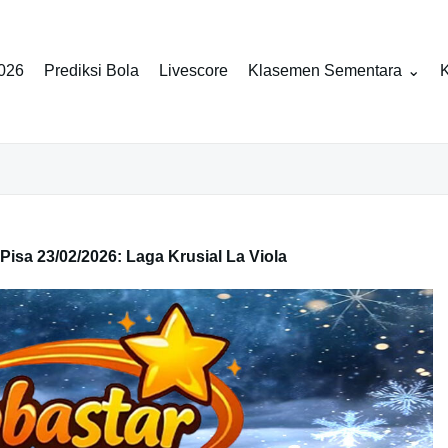
2026
Prediksi Bola
Livescore
Klasemen Sementara
K
 Pisa 23/02/2026: Laga Krusial La Viola