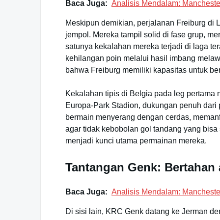
Baca Juga:
Analisis Mendalam: Manchester
Meskipun demikian, perjalanan Freiburg di 
jempol. Mereka tampil solid di fase grup, m
satunya kekalahan mereka terjadi di laga te
kehilangan poin melalui hasil imbang melaw
bahwa Freiburg memiliki kapasitas untuk ber
Kekalahan tipis di Belgia pada leg pertama
Europa-Park Stadion, dukungan penuh dari 
bermain menyerang dengan cerdas, memanfa
agar tidak kebobolan gol tandang yang bis
menjadi kunci utama permainan mereka.
Tantangan Genk: Bertahan
Baca Juga:
Analisis Mendalam: Mancheste
Di sisi lain, KRC Genk datang ke Jerman 