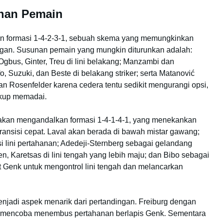
unan Pemain
n formasi 1-4-2-3-1, sebuah skema yang memungkinkan
gan. Susunan pemain yang mungkin diturunkan adalah:
gbus, Ginter, Treu di lini belakang; Manzambi dan
, Suzuki, dan Beste di belakang striker; serta Matanović
n Rosenfelder karena cedera tentu sedikit mengurangi opsi,
kup memadai.
akan mengandalkan formasi 1-4-1-4-1, yang menekankan
ansisi cepat. Laval akan berada di bawah mistar gawang;
 lini pertahanan; Adedeji-Sternberg sebagai gelandang
, Karetsas di lini tengah yang lebih maju; dan Bibo sebagai
at Genk untuk mengontrol lini tengah dan melancarkan
menjadi aspek menarik dari pertandingan. Freiburg dengan
n mencoba menembus pertahanan berlapis Genk. Sementara