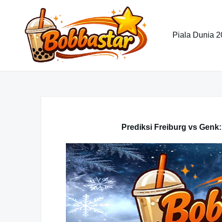
Skip
to
content
Piala Dunia 
Prediksi Freiburg vs Genk