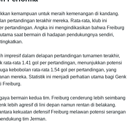
unjukkan kemampuan untuk meraih kemenangan di kandang.
 pertandingan terakhir mereka. Rata-rata, klub ini
er pertandingan. Angka ini mengindikasikan bahwa Freiburg
 terutama saat bermain di hadapan pendukungnya sendiri,
itingkatkan.
ih impresif dalam delapan pertandingan turnamen terakhir,
rata-rata 1.41 gol per pertandingan, menunjukkan potensi
ga kebobolan rata-rata 1.54 gol per pertandingan, yang
anan mereka. Statistik ini menjadi perhatian utama bagi Genk
i Freiburg.
s gaya bermain kedua tim. Freiburg cenderung lebih seimbang
k lebih agresif di lini depan namun rentan di belakang.
antara kekuatan defensif Freiburg melawan potensi serangan
mendukung tim Jerman.