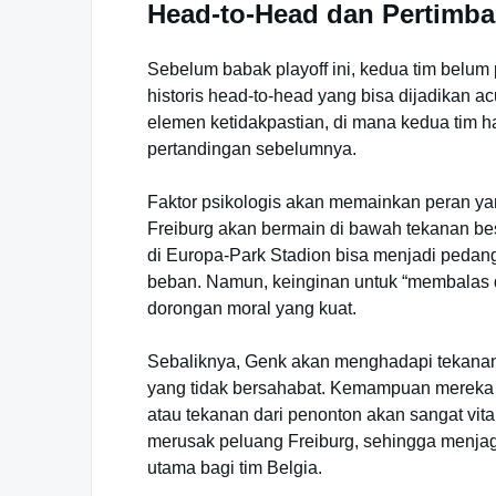
Head-to-Head dan Pertimba
Sebelum babak playoff ini, kedua tim belum p
historis head-to-head yang bisa dijadikan
elemen ketidakpastian, di mana kedua tim ha
pertandingan sebelumnya.
Faktor psikologis akan memainkan peran yan
Freiburg akan bermain di bawah tekanan besa
di Europa-Park Stadion bisa menjadi peda
beban. Namun, keinginan untuk “membalas 
dorongan moral yang kuat.
Sebaliknya, Genk akan menghadapi tekana
yang tidak bersahabat. Kemampuan mereka unt
atau tekanan dari penonton akan sangat vita
merusak peluang Freiburg, sehingga menjaga
utama bagi tim Belgia.