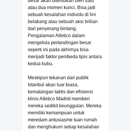
besar akan ditentukan oleh satu
atau dua momen kunci. Bisa jadi
sebuah kesalahan individu di lini
belakang atau sebuah aksi brilian
dari penyerang bintang.
Pengalaman Atletico dalam
mengelola pertandingan besar
seperti ini pada akhirnya bisa
menjadi faktor pembeda tipis antara
kedua kubu.
Meskipun tekanan dari publik
Istanbul akan luar biasa,
kematangan taktis dan efisiensi
klinis Atletico Madrid memberi
mereka sedikit keunggulan. Mereka
memiliki kemampuan untuk
meredam antusiasme tuan rumah
dan menghukum setiap kesalahan