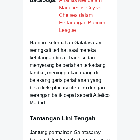
Baca Juga:
Analisis Mendalam:
Manchester City vs
Chelsea dalam
Pertarungan Premier
League
Namun, kelemahan Galatasaray
seringkali terlihat saat mereka
kehilangan bola. Transisi dari
menyerang ke bertahan terkadang
lambat, meninggalkan ruang di
belakang garis pertahanan yang
bisa dieksploitasi oleh tim dengan
serangan balik cepat seperti Atletico
Madrid.
Tantangan Lini Tengah
Jantung permainan Galatasaray
berada di lini tengah, di mana Lucas