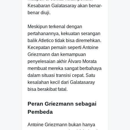
Kesabaran Galatasaray akan benar-
benar diuji.
Meskipun terkenal dengan
pertahanannya, kekuatan serangan
balik Atletico tidak bisa diremehkan.
Kecepatan pemain seperti Antoine
Griezmann dan kemampuan
penyelesaian akhir Álvaro Morata
membuat mereka sangat berbahaya
dalam situasi transisi cepat. Satu
kesalahan kecil dari Galatasaray
bisa berakibat fatal.
Peran Griezmann sebagai
Pembeda
Antoine Griezmann bukan hanya