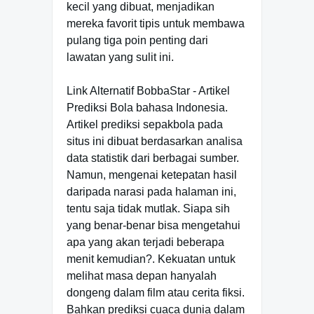
kecil yang dibuat, menjadikan
mereka favorit tipis untuk membawa
pulang tiga poin penting dari
lawatan yang sulit ini.
Link Alternatif BobbaStar - Artikel
Prediksi Bola bahasa Indonesia.
Artikel prediksi sepakbola pada
situs ini dibuat berdasarkan analisa
data statistik dari berbagai sumber.
Namun, mengenai ketepatan hasil
daripada narasi pada halaman ini,
tentu saja tidak mutlak. Siapa sih
yang benar-benar bisa mengetahui
apa yang akan terjadi beberapa
menit kemudian?. Kekuatan untuk
melihat masa depan hanyalah
dongeng dalam film atau cerita fiksi.
Bahkan prediksi cuaca dunia dalam