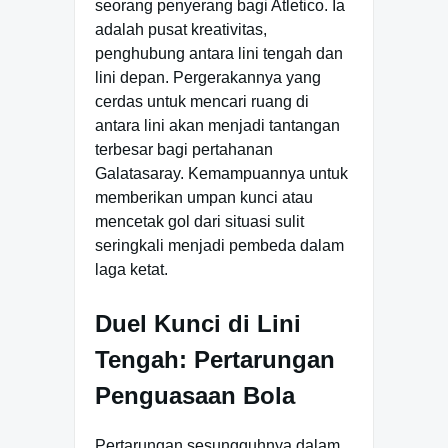
seorang penyerang bagi Atletico. Ia
adalah pusat kreativitas,
penghubung antara lini tengah dan
lini depan. Pergerakannya yang
cerdas untuk mencari ruang di
antara lini akan menjadi tantangan
terbesar bagi pertahanan
Galatasaray. Kemampuannya untuk
memberikan umpan kunci atau
mencetak gol dari situasi sulit
seringkali menjadi pembeda dalam
laga ketat.
Duel Kunci di Lini
Tengah: Pertarungan
Penguasaan Bola
Pertarungan sesungguhnya dalam