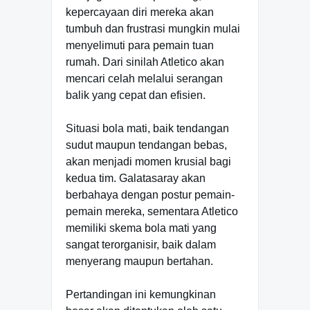
kepercayaan diri mereka akan
tumbuh dan frustrasi mungkin mulai
menyelimuti para pemain tuan
rumah. Dari sinilah Atletico akan
mencari celah melalui serangan
balik yang cepat dan efisien.
Situasi bola mati, baik tendangan
sudut maupun tendangan bebas,
akan menjadi momen krusial bagi
kedua tim. Galatasaray akan
berbahaya dengan postur pemain-
pemain mereka, sementara Atletico
memiliki skema bola mati yang
sangat terorganisir, baik dalam
menyerang maupun bertahan.
Pertandingan ini kemungkinan