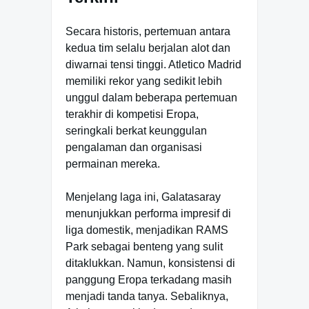
Secara historis, pertemuan antara
kedua tim selalu berjalan alot dan
diwarnai tensi tinggi. Atletico Madrid
memiliki rekor yang sedikit lebih
unggul dalam beberapa pertemuan
terakhir di kompetisi Eropa,
seringkali berkat keunggulan
pengalaman dan organisasi
permainan mereka.
Menjelang laga ini, Galatasaray
menunjukkan performa impresif di
liga domestik, menjadikan RAMS
Park sebagai benteng yang sulit
ditaklukkan. Namun, konsistensi di
panggung Eropa terkadang masih
menjadi tanda tanya. Sebaliknya,