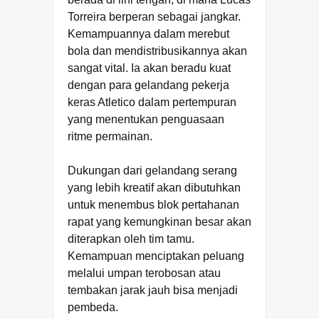
Torreira berperan sebagai jangkar.
Kemampuannya dalam merebut
bola dan mendistribusikannya akan
sangat vital. Ia akan beradu kuat
dengan para gelandang pekerja
keras Atletico dalam pertempuran
yang menentukan penguasaan
ritme permainan.
Dukungan dari gelandang serang
yang lebih kreatif akan dibutuhkan
untuk menembus blok pertahanan
rapat yang kemungkinan besar akan
diterapkan oleh tim tamu.
Kemampuan menciptakan peluang
melalui umpan terobosan atau
tembakan jarak jauh bisa menjadi
pembeda.