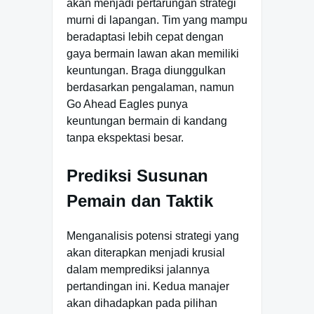
akan menjadi pertarungan strategi
murni di lapangan. Tim yang mampu
beradaptasi lebih cepat dengan
gaya bermain lawan akan memiliki
keuntungan. Braga diunggulkan
berdasarkan pengalaman, namun
Go Ahead Eagles punya
keuntungan bermain di kandang
tanpa ekspektasi besar.
Prediksi Susunan
Pemain dan Taktik
Menganalisis potensi strategi yang
akan diterapkan menjadi krusial
dalam memprediksi jalannya
pertandingan ini. Kedua manajer
akan dihadapkan pada pilihan