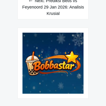
Next:
Prediksi Betis vs
Feyenoord 29 Jan 2026: Analisis
Krusial