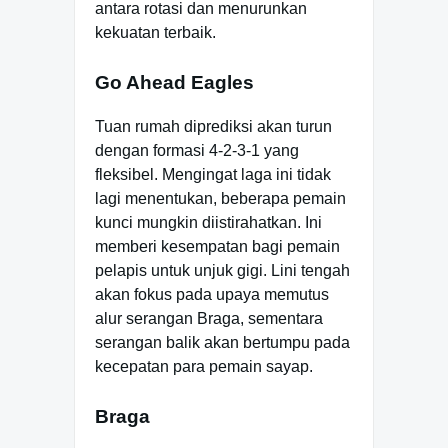
antara rotasi dan menurunkan
kekuatan terbaik.
Go Ahead Eagles
Tuan rumah diprediksi akan turun
dengan formasi 4-2-3-1 yang
fleksibel. Mengingat laga ini tidak
lagi menentukan, beberapa pemain
kunci mungkin diistirahatkan. Ini
memberi kesempatan bagi pemain
pelapis untuk unjuk gigi. Lini tengah
akan fokus pada upaya memutus
alur serangan Braga, sementara
serangan balik akan bertumpu pada
kecepatan para pemain sayap.
Braga