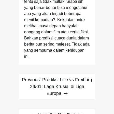
tentu saja tidak mutlak. Siapa sih
yang benar-benar bisa mengetahui
apa yang akan terjadi beberapa
menit kemudian?. Kekuatan untuk
melihat masa depan hanyalah
dongeng dalam film atau cerita fiksi.
Bahkan prediksi cuaca dunia dalam
berita pun sering meleset. Tidak ada
yang sempurna dalam kehidupan
ini.
Navigasi
Previous:
Prediksi Lille vs Freiburg
pos
29/01: Laga Krusial di Liga
Europa