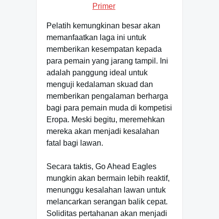
Primer
Pelatih kemungkinan besar akan
memanfaatkan laga ini untuk
memberikan kesempatan kepada
para pemain yang jarang tampil. Ini
adalah panggung ideal untuk
menguji kedalaman skuad dan
memberikan pengalaman berharga
bagi para pemain muda di kompetisi
Eropa. Meski begitu, meremehkan
mereka akan menjadi kesalahan
fatal bagi lawan.
Secara taktis, Go Ahead Eagles
mungkin akan bermain lebih reaktif,
menunggu kesalahan lawan untuk
melancarkan serangan balik cepat.
Soliditas pertahanan akan menjadi