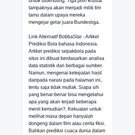
untuk dibendung. Tiga poin krusial
tampaknya akan menjadi milik tim
tamu dalam upaya mereka
mengejar gelar juara Bundesliga.
Link Alternatif BobbaStar - Artikel
Prediksi Bola bahasa Indonesia.
Artikel prediksi sepakbola pada
situs ini dibuat berdasarkan analisa
data statistik dari berbagai sumber.
Namun, mengenai ketepatan hasil
daripada narasi pada halaman ini,
tentu saja tidak mutlak. Siapa sih
yang benar-benar bisa mengetahui
apa yang akan terjadi beberapa
menit kemudian?. Kekuatan untuk
melihat masa depan hanyalah
dongeng dalam film atau cerita fiksi.
Bahkan prediksi cuaca dunia dalam