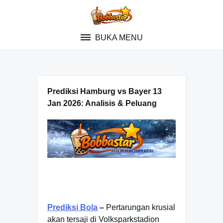
Skip
to
content
BUKA MENU
Prediksi Hamburg vs Bayer 13
Jan 2026: Analisis & Peluang
Prediksi Bola
–
Pertarungan krusial
akan tersaji di Volksparkstadion