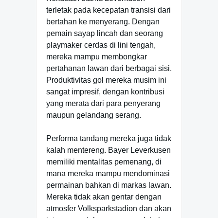
terletak pada kecepatan transisi dari
bertahan ke menyerang. Dengan
pemain sayap lincah dan seorang
playmaker cerdas di lini tengah,
mereka mampu membongkar
pertahanan lawan dari berbagai sisi.
Produktivitas gol mereka musim ini
sangat impresif, dengan kontribusi
yang merata dari para penyerang
maupun gelandang serang.
Performa tandang mereka juga tidak
kalah mentereng. Bayer Leverkusen
memiliki mentalitas pemenang, di
mana mereka mampu mendominasi
permainan bahkan di markas lawan.
Mereka tidak akan gentar dengan
atmosfer Volksparkstadion dan akan