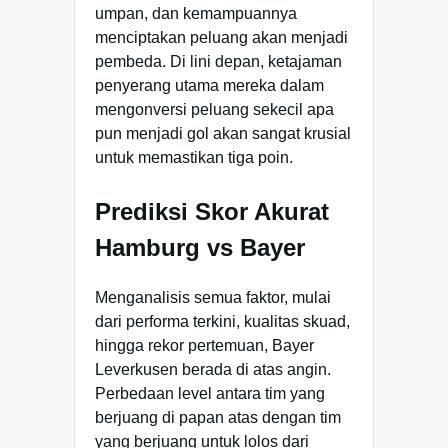
umpan, dan kemampuannya
menciptakan peluang akan menjadi
pembeda. Di lini depan, ketajaman
penyerang utama mereka dalam
mengonversi peluang sekecil apa
pun menjadi gol akan sangat krusial
untuk memastikan tiga poin.
Prediksi Skor Akurat
Hamburg vs Bayer
Menganalisis semua faktor, mulai
dari performa terkini, kualitas skuad,
hingga rekor pertemuan, Bayer
Leverkusen berada di atas angin.
Perbedaan level antara tim yang
berjuang di papan atas dengan tim
yang berjuang untuk lolos dari