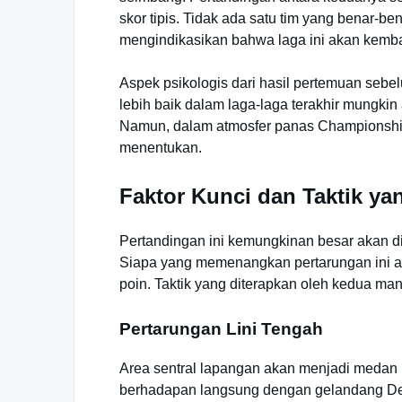
skor tipis. Tidak ada satu tim yang benar-
mengindikasikan bahwa laga ini akan kembal
Aspek psikologis dari hasil pertemuan sebe
lebih baik dalam laga-laga terakhir mungki
Namun, dalam atmosfer panas Championship,
menentukan.
Faktor Kunci dan Taktik y
Pertandingan ini kemungkinan besar akan di
Siapa yang memenangkan pertarungan ini a
poin. Taktik yang diterapkan oleh kedua man
Pertarungan Lini Tengah
Area sentral lapangan akan menjadi medan 
berhadapan langsung dengan gelandang Derb