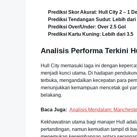
Prediksi Skor Akurat:
Hull City 2 – 1 
Prediksi Tendangan Sudut:
Lebih dari 
Prediksi Over/Under:
Over 2.5 Gol
Prediksi Kartu Kuning:
Lebih dari 3.5
Analisis Performa Terkini Hu
Hull City memasuki laga ini dengan keperca
menjadi kunci utama. Di hadapan pendukung 
terbuka, mengandalkan kecepatan para pe
menunjukkan kemampuan mencetak gol yang b
belakang.
Baca Juga:
Analisis Mendalam: Manchester
Kekhawatiran utama bagi manajer Hull adalah 
pertandingan, namun kemudian tampil di ba
menemukan keseimbangan antara serangan y