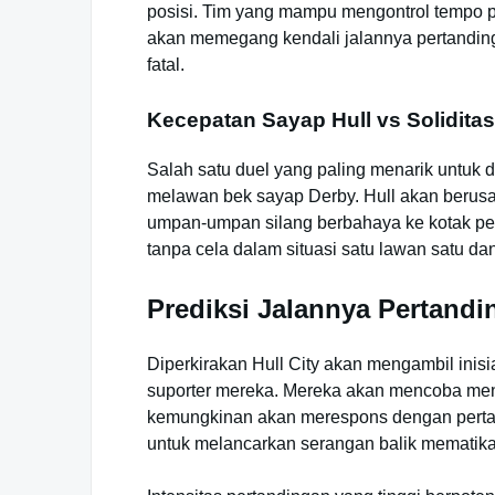
posisi. Tim yang mampu mengontrol tempo pe
akan memegang kendali jalannya pertandinga
fatal.
Kecepatan Sayap Hull vs Solidita
Salah satu duel yang paling menarik untuk 
melawan bek sayap Derby. Hull akan berusa
umpan-umpan silang berbahaya ke kotak pena
tanpa cela dalam situasi satu lawan satu d
Prediksi Jalannya Pertand
Diperkirakan Hull City akan mengambil inisi
suporter mereka. Mereka akan mencoba men
kemungkinan akan merespons dengan perta
untuk melancarkan serangan balik mematika