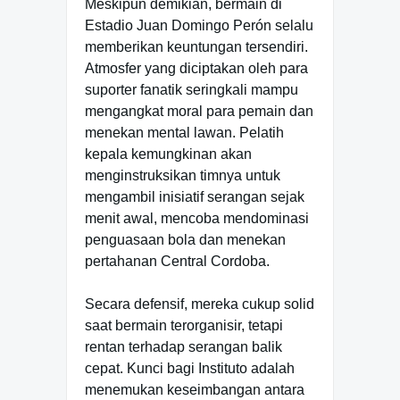
Meskipun demikian, bermain di
Estadio Juan Domingo Perón selalu
memberikan keuntungan tersendiri.
Atmosfer yang diciptakan oleh para
suporter fanatik seringkali mampu
mengangkat moral para pemain dan
menekan mental lawan. Pelatih
kepala kemungkinan akan
menginstruksikan timnya untuk
mengambil inisiatif serangan sejak
menit awal, mencoba mendominasi
penguasaan bola dan menekan
pertahanan Central Cordoba.
Secara defensif, mereka cukup solid
saat bermain terorganisir, tetapi
rentan terhadap serangan balik
cepat. Kunci bagi Instituto adalah
menemukan keseimbangan antara