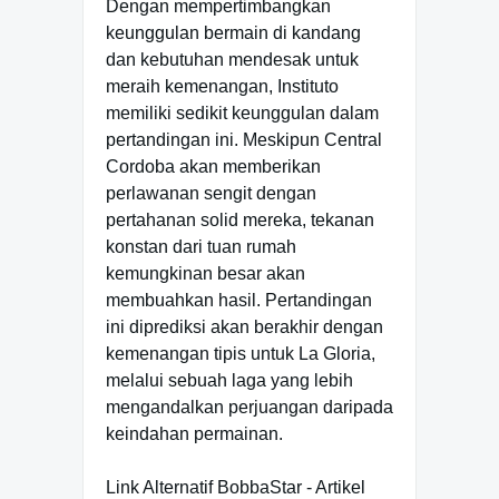
Dengan mempertimbangkan
keunggulan bermain di kandang
dan kebutuhan mendesak untuk
meraih kemenangan, Instituto
memiliki sedikit keunggulan dalam
pertandingan ini. Meskipun Central
Cordoba akan memberikan
perlawanan sengit dengan
pertahanan solid mereka, tekanan
konstan dari tuan rumah
kemungkinan besar akan
membuahkan hasil. Pertandingan
ini diprediksi akan berakhir dengan
kemenangan tipis untuk La Gloria,
melalui sebuah laga yang lebih
mengandalkan perjuangan daripada
keindahan permainan.
Link Alternatif BobbaStar - Artikel