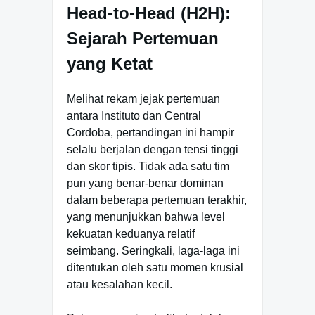
Head-to-Head (H2H):
Sejarah Pertemuan
yang Ketat
Melihat rekam jejak pertemuan
antara Instituto dan Central
Cordoba, pertandingan ini hampir
selalu berjalan dengan tensi tinggi
dan skor tipis. Tidak ada satu tim
pun yang benar-benar dominan
dalam beberapa pertemuan terakhir,
yang menunjukkan bahwa level
kekuatan keduanya relatif
seimbang. Seringkali, laga-laga ini
ditentukan oleh satu momen krusial
atau kesalahan kecil.