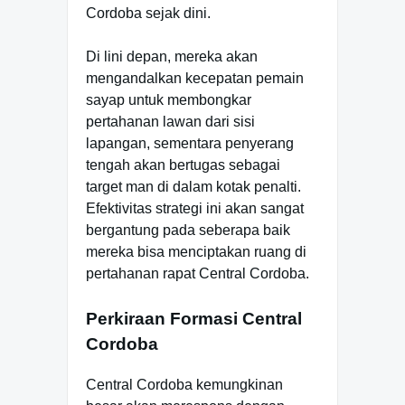
Cordoba sejak dini.
Di lini depan, mereka akan
mengandalkan kecepatan pemain
sayap untuk membongkar
pertahanan lawan dari sisi
lapangan, sementara penyerang
tengah akan bertugas sebagai
target man di dalam kotak penalti.
Efektivitas strategi ini akan sangat
bergantung pada seberapa baik
mereka bisa menciptakan ruang di
pertahanan rapat Central Cordoba.
Perkiraan Formasi Central
Cordoba
Central Cordoba kemungkinan