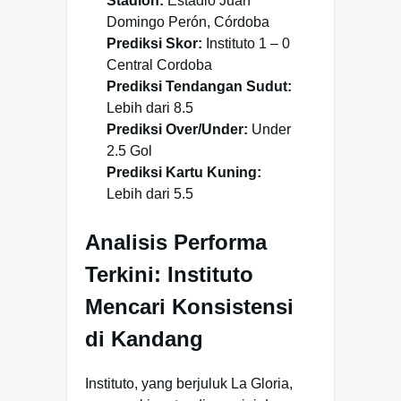
Stadion:
Estadio Juan
Domingo Perón, Córdoba
Prediksi Skor:
Instituto 1 – 0
Central Cordoba
Prediksi Tendangan Sudut:
Lebih dari 8.5
Prediksi Over/Under:
Under
2.5 Gol
Prediksi Kartu Kuning:
Lebih dari 5.5
Analisis Performa
Terkini: Instituto
Mencari Konsistensi
di Kandang
Instituto, yang berjuluk La Gloria,