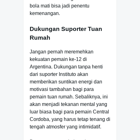
bola mati bisa jadi penentu
kemenangan.
Dukungan Suporter Tuan
Rumah
Jangan pernah meremehkan
kekuatan pemain ke-12 di
Argentina. Dukungan tanpa henti
dari suporter Instituto akan
memberikan suntikan energi dan
motivasi tambahan bagi para
pemain tuan rumah. Sebaliknya, ini
akan menjadi tekanan mental yang
luar biasa bagi para pemain Central
Cordoba, yang harus tetap tenang di
tengah atmosfer yang intimidatif.