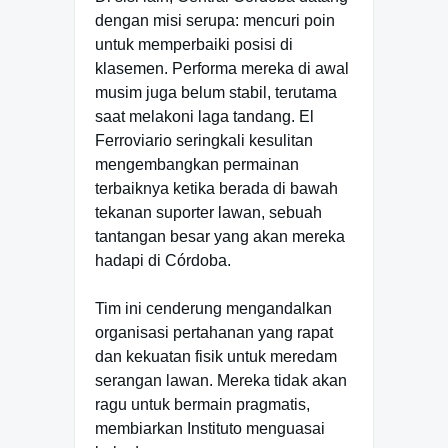
dengan misi serupa: mencuri poin
untuk memperbaiki posisi di
klasemen. Performa mereka di awal
musim juga belum stabil, terutama
saat melakoni laga tandang. El
Ferroviario seringkali kesulitan
mengembangkan permainan
terbaiknya ketika berada di bawah
tekanan suporter lawan, sebuah
tantangan besar yang akan mereka
hadapi di Córdoba.
Tim ini cenderung mengandalkan
organisasi pertahanan yang rapat
dan kekuatan fisik untuk meredam
serangan lawan. Mereka tidak akan
ragu untuk bermain pragmatis,
membiarkan Instituto menguasai