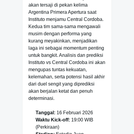
akan tersaji di pekan kelima
Argentina Primera Apertura saat
Instituto menjamu Central Cordoba.
Kedua tim sama-sama mengawali
musim dengan performa yang
kurang meyakinkan, menjadikan
laga ini sebagai momentum penting
untuk bangkit. Analisis dan prediksi
Instituto vs Central Cordoba ini akan
mengupas tuntas kekuatan,
kelemahan, serta potensi hasil akhir
dari duel sengit yang diprediksi
akan berjalan ketat dan penuh
determinasi.
Tanggal:
16 Februari 2026
Waktu Kick-off:
19:00 WIB
(Perkiraan)