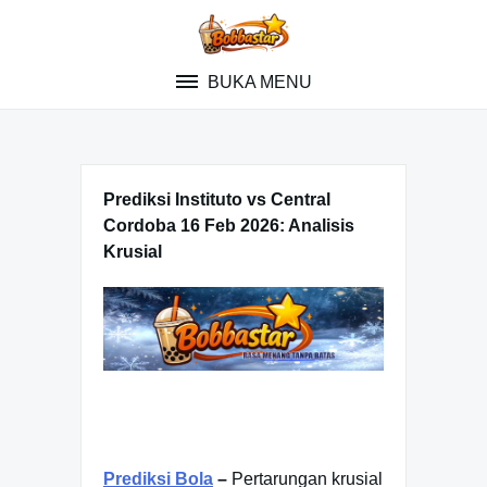
Skip
to
content
BUKA MENU
Prediksi Instituto vs Central
Cordoba 16 Feb 2026: Analisis
Krusial
Prediksi Bola
–
Pertarungan krusial