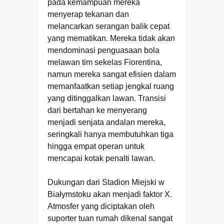
pada kemampuan mereka
menyerap tekanan dan
melancarkan serangan balik cepat
yang mematikan. Mereka tidak akan
mendominasi penguasaan bola
melawan tim sekelas Fiorentina,
namun mereka sangat efisien dalam
memanfaatkan setiap jengkal ruang
yang ditinggalkan lawan. Transisi
dari bertahan ke menyerang
menjadi senjata andalan mereka,
seringkali hanya membutuhkan tiga
hingga empat operan untuk
mencapai kotak penalti lawan.
Dukungan dari Stadion Miejski w
Białymstoku akan menjadi faktor X.
Atmosfer yang diciptakan oleh
suporter tuan rumah dikenal sangat