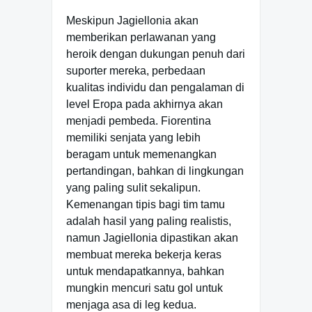
Meskipun Jagiellonia akan
memberikan perlawanan yang
heroik dengan dukungan penuh dari
suporter mereka, perbedaan
kualitas individu dan pengalaman di
level Eropa pada akhirnya akan
menjadi pembeda. Fiorentina
memiliki senjata yang lebih
beragam untuk memenangkan
pertandingan, bahkan di lingkungan
yang paling sulit sekalipun.
Kemenangan tipis bagi tim tamu
adalah hasil yang paling realistis,
namun Jagiellonia dipastikan akan
membuat mereka bekerja keras
untuk mendapatkannya, bahkan
mungkin mencuri satu gol untuk
menjaga asa di leg kedua.