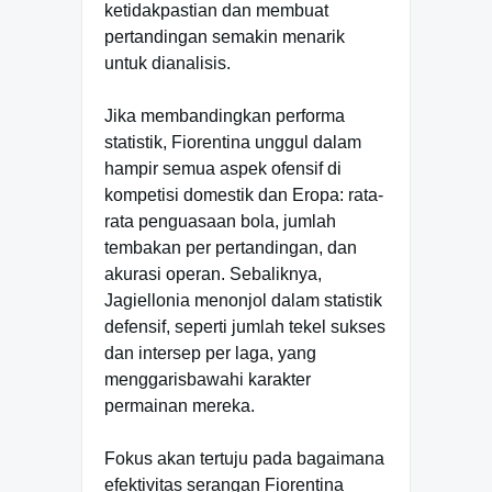
ketidakpastian dan membuat
pertandingan semakin menarik
untuk dianalisis.
Jika membandingkan performa
statistik, Fiorentina unggul dalam
hampir semua aspek ofensif di
kompetisi domestik dan Eropa: rata-
rata penguasaan bola, jumlah
tembakan per pertandingan, dan
akurasi operan. Sebaliknya,
Jagiellonia menonjol dalam statistik
defensif, seperti jumlah tekel sukses
dan intersep per laga, yang
menggarisbawahi karakter
permainan mereka.
Fokus akan tertuju pada bagaimana
efektivitas serangan Fiorentina