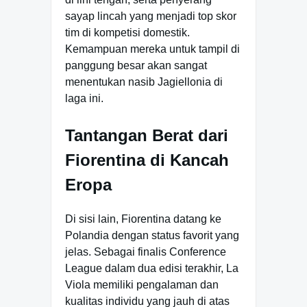
sayap lincah yang menjadi top skor
tim di kompetisi domestik.
Kemampuan mereka untuk tampil di
panggung besar akan sangat
menentukan nasib Jagiellonia di
laga ini.
Tantangan Berat dari
Fiorentina di Kancah
Eropa
Di sisi lain, Fiorentina datang ke
Polandia dengan status favorit yang
jelas. Sebagai finalis Conference
League dalam dua edisi terakhir, La
Viola memiliki pengalaman dan
kualitas individu yang jauh di atas