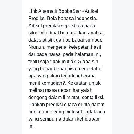
Link Alternatif BobbaStar - Artikel
Prediksi Bola bahasa Indonesia.
Artikel prediksi sepakbola pada
situs ini dibuat berdasarkan analisa
data statistik dari berbagai sumber.
Namun, mengenai ketepatan hasil
daripada narasi pada halaman ini,
tentu saja tidak mutlak. Siapa sih
yang benar-benar bisa mengetahui
apa yang akan terjadi beberapa
menit kemudian?. Kekuatan untuk
melihat masa depan hanyalah
dongeng dalam film atau cerita fiksi.
Bahkan prediksi cuaca dunia dalam
berita pun sering meleset. Tidak ada
yang sempurna dalam kehidupan
ini.