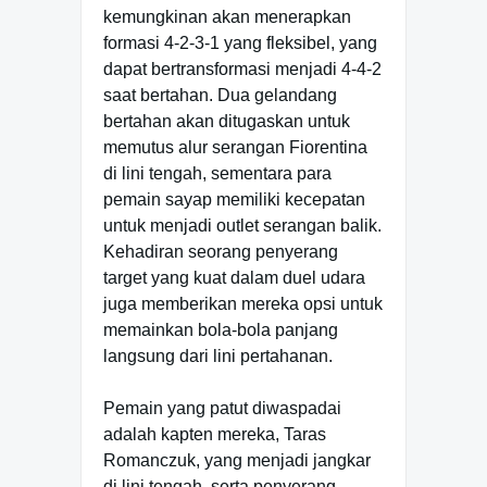
kemungkinan akan menerapkan
formasi 4-2-3-1 yang fleksibel, yang
dapat bertransformasi menjadi 4-4-2
saat bertahan. Dua gelandang
bertahan akan ditugaskan untuk
memutus alur serangan Fiorentina
di lini tengah, sementara para
pemain sayap memiliki kecepatan
untuk menjadi outlet serangan balik.
Kehadiran seorang penyerang
target yang kuat dalam duel udara
juga memberikan mereka opsi untuk
memainkan bola-bola panjang
langsung dari lini pertahanan.
Pemain yang patut diwaspadai
adalah kapten mereka, Taras
Romanczuk, yang menjadi jangkar
di lini tengah, serta penyerang