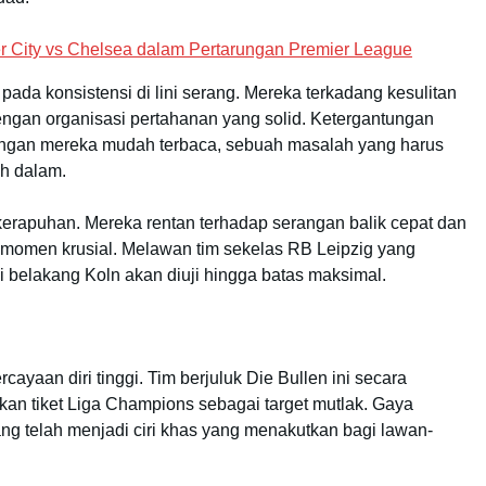
r City vs Chelsea dalam Pertarungan Premier League
pada konsistensi di lini serang. Mereka terkadang kesulitan
ngan organisasi pertahanan yang solid. Ketergantungan
ngan mereka mudah terbaca, sebuah masalah yang harus
ih dalam.
kerapuhan. Mereka rentan terhadap serangan balik cepat dan
momen krusial. Melawan tim sekelas RB Leipzig yang
ni belakang Koln akan diuji hingga batas maksimal.
ayaan diri tinggi. Tim berjuluk Die Bullen ini secara
kan tiket Liga Champions sebagai target mutlak. Gaya
g telah menjadi ciri khas yang menakutkan bagi lawan-