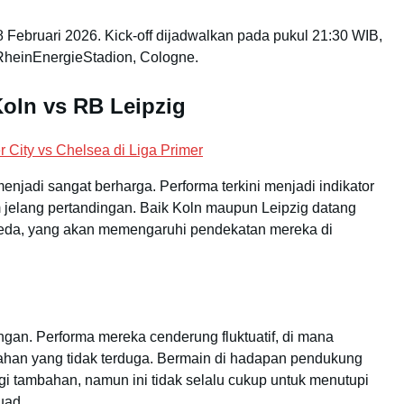
8 Februari 2026. Kick-off dijadwalkan pada pukul 21:30 WIB,
RheinEnergieStadion, Cologne.
Koln vs RB Leipzig
 City vs Chelsea di Liga Primer
njadi sangat berharga. Performa terkini menjadi indikator
 jelang pertandingan. Baik Koln maupun Leipzig datang
rbeda, yang akan memengaruhi pendekatan mereka di
gan. Performa mereka cenderung fluktuatif, di mana
lahan yang tidak terduga. Bermain di hadapan pendukung
gi tambahan, namun ini tidak selalu cukup untuk menutupi
uad.