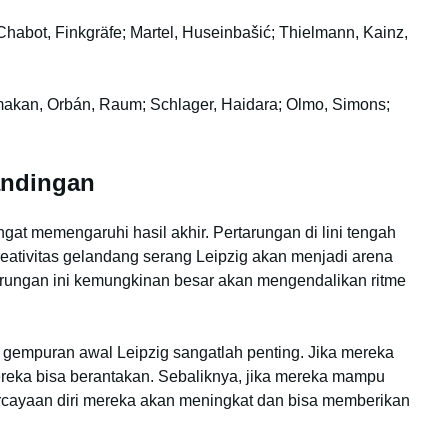
abot, Finkgräfe; Martel, Huseinbašić; Thielmann, Kainz,
makan, Orbán, Raum; Schlager, Haidara; Olmo, Simons;
andingan
gat memengaruhi hasil akhir. Pertarungan di lini tengah
eativitas gelandang serang Leipzig akan menjadi arena
ungan ini kemungkinan besar akan mengendalikan ritme
gempuran awal Leipzig sangatlah penting. Jika mereka
reka bisa berantakan. Sebaliknya, jika mereka mampu
ercayaan diri mereka akan meningkat dan bisa memberikan