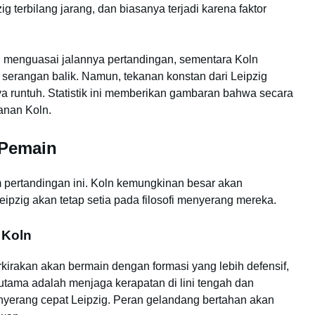
 terbilang jarang, dan biasanya terjadi karena faktor
an menguasai jalannya pertandingan, sementara Koln
erangan balik. Namun, tekanan konstan dari Leipzig
a runtuh. Statistik ini memberikan gambaran bahwa secara
wanan Koln.
 Pemain
 pertandingan ini. Koln kemungkinan besar akan
ipzig akan tetap setia pada filosofi menyerang mereka.
 Koln
kirakan akan bermain dengan formasi yang lebih defensif,
s utama adalah menjaga kerapatan di lini tengah dan
nyerang cepat Leipzig. Peran gelandang bertahan akan