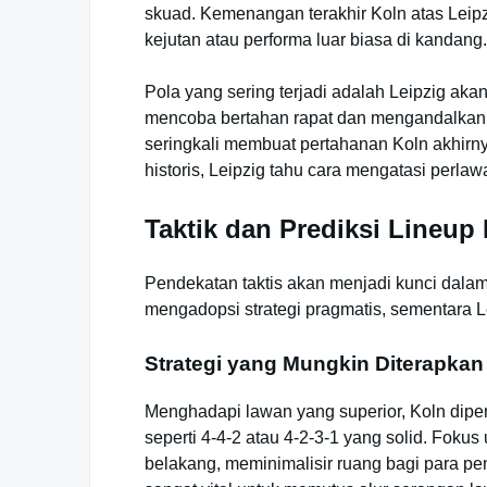
skuad. Kemenangan terakhir Koln atas Leipzig
kejutan atau performa luar biasa di kandang.
Pola yang sering terjadi adalah Leipzig ak
mencoba bertahan rapat dan mengandalkan s
seringkali membuat pertahanan Koln akhirny
historis, Leipzig tahu cara mengatasi perla
Taktik dan Prediksi Lineup
Pendekatan taktis akan menjadi kunci dalam
mengadopsi strategi pragmatis, sementara Le
Strategi yang Mungkin Diterapkan
Menghadapi lawan yang superior, Koln diper
seperti 4-4-2 atau 4-2-3-1 yang solid. Foku
belakang, meminimalisir ruang bagi para pe