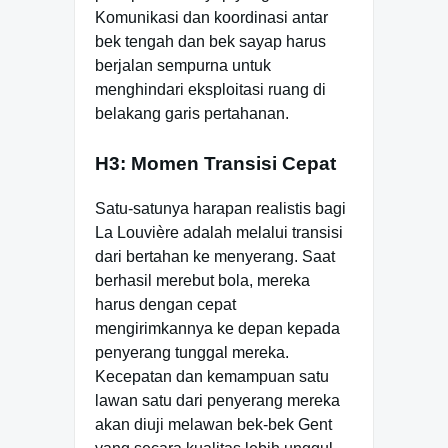
Komunikasi dan koordinasi antar
bek tengah dan bek sayap harus
berjalan sempurna untuk
menghindari eksploitasi ruang di
belakang garis pertahanan.
H3: Momen Transisi Cepat
Satu-satunya harapan realistis bagi
La Louvière adalah melalui transisi
dari bertahan ke menyerang. Saat
berhasil merebut bola, mereka
harus dengan cepat
mengirimkannya ke depan kepada
penyerang tunggal mereka.
Kecepatan dan kemampuan satu
lawan satu dari penyerang mereka
akan diuji melawan bek-bek Gent