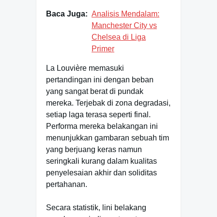
Baca Juga:
Analisis Mendalam:
Manchester City vs
Chelsea di Liga
Primer
La Louvière memasuki
pertandingan ini dengan beban
yang sangat berat di pundak
mereka. Terjebak di zona degradasi,
setiap laga terasa seperti final.
Performa mereka belakangan ini
menunjukkan gambaran sebuah tim
yang berjuang keras namun
seringkali kurang dalam kualitas
penyelesaian akhir dan soliditas
pertahanan.
Secara statistik, lini belakang