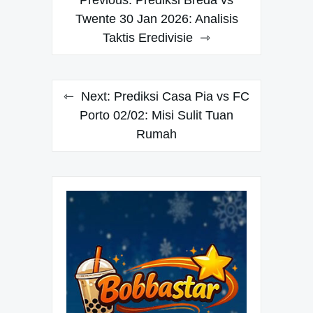
pos
Twente 30 Jan 2026: Analisis
Taktis Eredivisie
Next:
Prediksi Casa Pia vs FC
Porto 02/02: Misi Sulit Tuan
Rumah