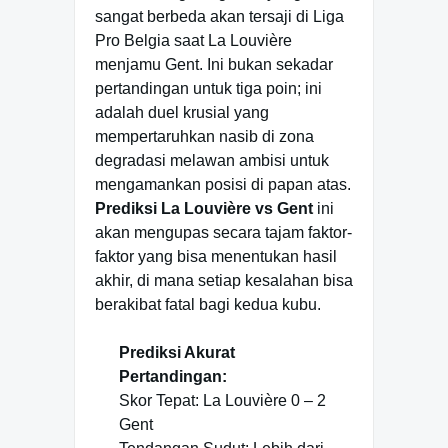
sangat berbeda akan tersaji di Liga
Pro Belgia saat La Louvière
menjamu Gent. Ini bukan sekadar
pertandingan untuk tiga poin; ini
adalah duel krusial yang
mempertaruhkan nasib di zona
degradasi melawan ambisi untuk
mengamankan posisi di papan atas.
Prediksi La Louvière vs Gent
ini
akan mengupas secara tajam faktor-
faktor yang bisa menentukan hasil
akhir, di mana setiap kesalahan bisa
berakibat fatal bagi kedua kubu.
Prediksi Akurat
Pertandingan:
Skor Tepat: La Louvière 0 – 2
Gent