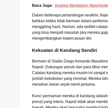
Baca Juga:
Analisis Mendalam: Mancheste
Dalam beberapa pertandingan terakhir, Na
bahkan ketika tidak bermain dalam performa 
menggiling hasil. Namun, ada sedikit catata
yang bisa menjadi masalah jika mereka gag
mengembangkan kepercayaan diri.
Kekuatan di Kandang Sendiri
Bermain di Stadio Diego Armando Maradona 
Napoli. Dukungan penuh dari para tifosi me
Catatan kandang mereka musim ini sangat i
jumlah kebobolan yang minimal. Mereka ta
menekan lawan sejak menit pertama.
Kunci permainan mereka di kandang adalah 
press) yang intens. Napoli tidak akan mem
bawah. Mereka akan berusaha merebut bola