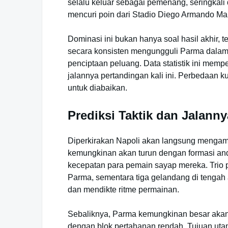
selalu keluar sebagai pemenang, seringkali
mencuri poin dari Stadio Diego Armando Ma
Dominasi ini bukan hanya soal hasil akhir, 
secara konsisten mengungguli Parma dalam
penciptaan peluang. Data statistik ini mem
jalannya pertandingan kali ini. Perbedaan ku
untuk diabaikan.
Prediksi Taktik dan Jalann
Diperkirakan Napoli akan langsung mengambil
kemungkinan akan turun dengan formasi an
kecepatan para pemain sayap mereka. Trio 
Parma, sementara tiga gelandang di tenga
dan mendikte ritme permainan.
Sebaliknya, Parma kemungkinan besar akan m
dengan blok pertahanan rendah. Tujuan uta