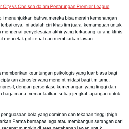
r City vs Chelsea dalam Pertarungan Premier League
poli menunjukkan bahwa mereka bisa meraih kemenangan
terbaiknya. Ini adalah ciri khas tim juara: kemampuan untuk
n mengenai penyelesaian akhir yang terkadang kurang klinis,
al mencetak gol cepat dan membiarkan lawan
memberikan keuntungan psikologis yang luar biasa bagi
nciptakan atmosfer yang mengintimidasi bagi tim tamu.
mpresif, dengan persentase kemenangan yang tinggi dan
hu bagaimana memanfaatkan setiap jengkal lapangan untuk
penguasaan bola yang dominan dan tekanan tinggi (high
biarkan Parma bernapas lega atau membangun serangan dari
 secepat mungkin di area pertahanan lawan untuk