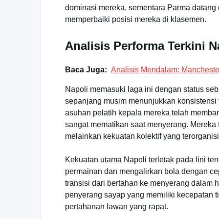
dominasi mereka, sementara Parma datang d
memperbaiki posisi mereka di klasemen.
Analisis Performa Terkini N
Baca Juga:
Analisis Mendalam: Manchester
Napoli memasuki laga ini dengan status seba
sepanjang musim menunjukkan konsistensi y
asuhan pelatih kepala mereka telah memban
sangat mematikan saat menyerang. Mereka t
melainkan kekuatan kolektif yang terorganis
Kekuatan utama Napoli terletak pada lini 
permainan dan mengalirkan bola dengan ce
transisi dari bertahan ke menyerang dalam 
penyerang sayap yang memiliki kecepatan t
pertahanan lawan yang rapat.