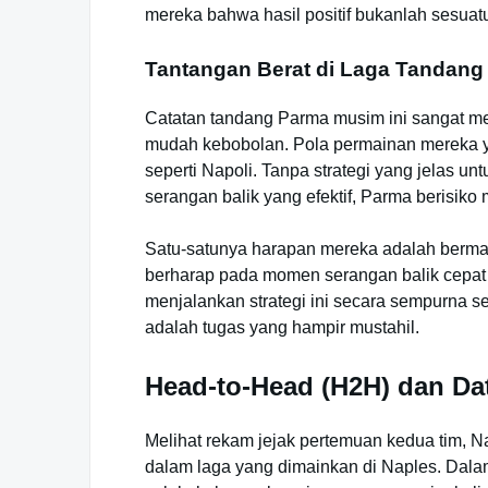
mereka bahwa hasil positif bukanlah sesuat
Tantangan Berat di Laga Tandang
Catatan tandang Parma musim ini sangat me
mudah kebobolan. Pola permainan mereka yang
seperti Napoli. Tanpa strategi yang jelas 
serangan balik yang efektif, Parma berisiko
Satu-satunya harapan mereka adalah bermain
berharap pada momen serangan balik cepat 
menjalankan strategi ini secara sempurna 
adalah tugas yang hampir mustahil.
Head-to-Head (H2H) dan Dat
Melihat rekam jejak pertemuan kedua tim, Na
dalam laga yang dimainkan di Naples. Dalam