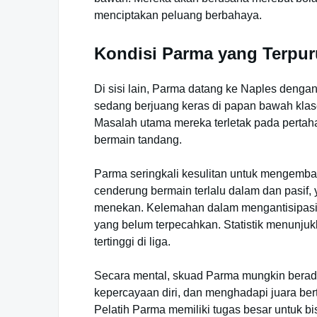
menciptakan peluang berbahaya.
Kondisi Parma yang Terpur
Di sisi lain, Parma datang ke Naples dengan k
sedang berjuang keras di papan bawah kla
Masalah utama mereka terletak pada pertaha
bermain tandang.
Parma seringkali kesulitan untuk mengemba
cenderung bermain terlalu dalam dan pasif,
menekan. Kelemahan dalam mengantisipasi 
yang belum terpecahkan. Statistik menunju
tertinggi di liga.
Secara mental, skuad Parma mungkin berada 
kepercayaan diri, dan menghadapi juara ber
Pelatih Parma memiliki tugas besar untuk 