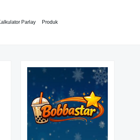
alkulator Parlay
Produk