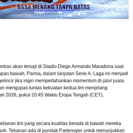
ntras akan tersaji di Stadio Diego Armando Maradona saat
apan bawah, Parma, dalam lanjutan Serie A. Laga ini menjadi
gelincir jika ingin mempertahankan momentum di jalur juara.
akan mengupas tuntas kekuatan kedua tim menjelang
ri 2026, pukul 20:45 Waktu Eropa Tengah (CET).
melawan tim yang secara kualitas berada di bawah mereka
enuh. Tekanan ada di pundak Partenopei untuk menunjukkan