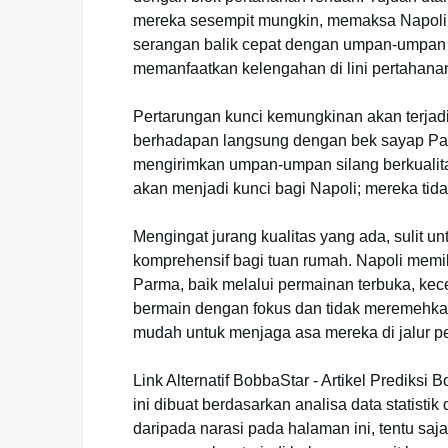
mereka sesempit mungkin, memaksa Napoli
serangan balik cepat dengan umpan-umpan 
memanfaatkan kelengahan di lini pertahanan
Pertarungan kunci kemungkinan akan terjadi
berhadapan langsung dengan bek sayap Parm
mengirimkan umpan-umpan silang berkualita
akan menjadi kunci bagi Napoli; mereka tidak 
Mengingat jurang kualitas yang ada, sulit 
komprehensif bagi tuan rumah. Napoli mem
Parma, baik melalui permainan terbuka, kec
bermain dengan fokus dan tidak meremehkan
mudah untuk menjaga asa mereka di jalur p
Link Alternatif BobbaStar - Artikel Prediksi 
ini dibuat berdasarkan analisa data statist
daripada narasi pada halaman ini, tentu saj