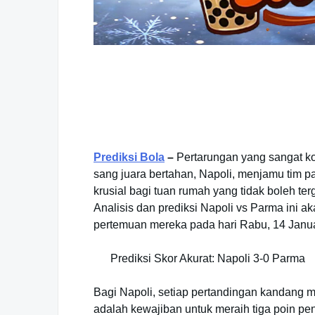
Prediksi Bola
–
Pertarungan yang sangat ko
sang juara bertahan, Napoli, menjamu tim p
krusial bagi tuan rumah yang tidak boleh ter
Analisis dan prediksi Napoli vs Parma ini 
pertemuan mereka pada hari Rabu, 14 Janua
Prediksi Skor Akurat: Napoli 3-0 Parma
Bagi Napoli, setiap pertandingan kandang 
adalah kewajiban untuk meraih tiga poin p