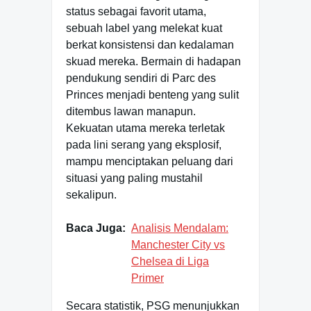
status sebagai favorit utama,
sebuah label yang melekat kuat
berkat konsistensi dan kedalaman
skuad mereka. Bermain di hadapan
pendukung sendiri di Parc des
Princes menjadi benteng yang sulit
ditembus lawan manapun.
Kekuatan utama mereka terletak
pada lini serang yang eksplosif,
mampu menciptakan peluang dari
situasi yang paling mustahil
sekalipun.
Baca Juga:
Analisis Mendalam:
Manchester City vs
Chelsea di Liga
Primer
Secara statistik, PSG menunjukkan