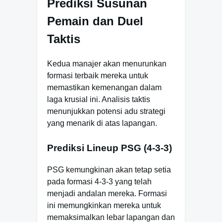
Prediksi Susunan
Pemain dan Duel
Taktis
Kedua manajer akan menurunkan
formasi terbaik mereka untuk
memastikan kemenangan dalam
laga krusial ini. Analisis taktis
menunjukkan potensi adu strategi
yang menarik di atas lapangan.
Prediksi Lineup PSG (4-3-3)
PSG kemungkinan akan tetap setia
pada formasi 4-3-3 yang telah
menjadi andalan mereka. Formasi
ini memungkinkan mereka untuk
memaksimalkan lebar lapangan dan