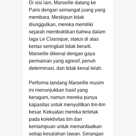
Di sisi lain, Marseille datang ke
Paris dengan semangat juang yang
membara. Meskipun tidak
diunggulkan, mereka memiliki
sejarah membuktikan bahwa dalam
laga Le Classique, status di atas
kertas seringkali tidak berarti.
Marseille dikenal dengan gaya
permainan yang agresif, penuh
determinasi, dan tidak kenal lelah.
Performa tandang Marseille musim
ini menunjukkan hasil yang
beragam, namun mereka punya
kapasitas untuk menyulitkan tim-tim
besar. Kekuatan mereka terletak
pada kolektivitas tim dan
kemampuan untuk memanfaatkan
setiap kesalahan lawan. Serangan