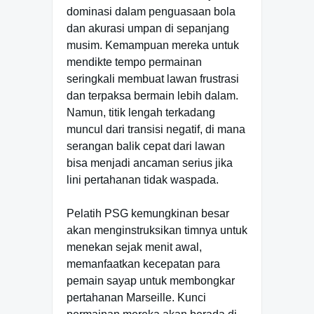
dominasi dalam penguasaan bola
dan akurasi umpan di sepanjang
musim. Kemampuan mereka untuk
mendikte tempo permainan
seringkali membuat lawan frustrasi
dan terpaksa bermain lebih dalam.
Namun, titik lengah terkadang
muncul dari transisi negatif, di mana
serangan balik cepat dari lawan
bisa menjadi ancaman serius jika
lini pertahanan tidak waspada.
Pelatih PSG kemungkinan besar
akan menginstruksikan timnya untuk
menekan sejak menit awal,
memanfaatkan kecepatan para
pemain sayap untuk membongkar
pertahanan Marseille. Kunci