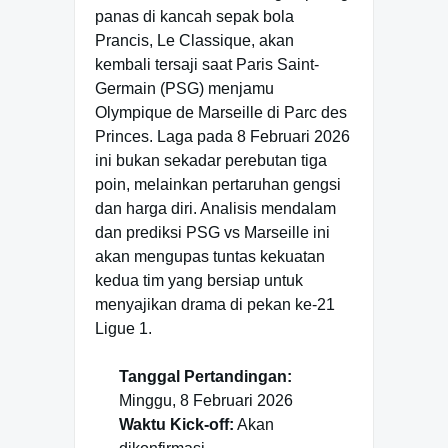
panas di kancah sepak bola
Prancis, Le Classique, akan
kembali tersaji saat Paris Saint-
Germain (PSG) menjamu
Olympique de Marseille di Parc des
Princes. Laga pada 8 Februari 2026
ini bukan sekadar perebutan tiga
poin, melainkan pertaruhan gengsi
dan harga diri. Analisis mendalam
dan prediksi PSG vs Marseille ini
akan mengupas tuntas kekuatan
kedua tim yang bersiap untuk
menyajikan drama di pekan ke-21
Ligue 1.
Tanggal Pertandingan:
Minggu, 8 Februari 2026
Waktu Kick-off:
Akan