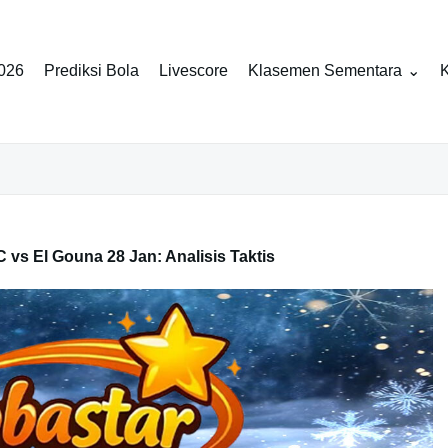
2026
Prediksi Bola
Livescore
Klasemen Sementara
K
 vs El Gouna 28 Jan: Analisis Taktis