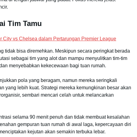
cir.
ai Tim Tamu
r City vs Chelsea dalam Pertarungan Premier League
ang tidak bisa diremehkan. Meskipun secara peringkat berada
tasi sebagai tim yang alot dan mampu menyulitkan tim-tim
oin dan menyebabkan kekecewaan bagi tuan rumah.
njukkan pola yang beragam, namun mereka seringkali
an yang lebih kuat. Strategi mereka kemungkinan besar akan
rorganisir, sembari mencari celah untuk melancarkan
ntrasi selama 90 menit penuh dan tidak membuat kesalahan
l menahan gempuran tuan rumah di awal laga, kepercayaan diri
enciptakan kejutan akan semakin terbuka lebar.