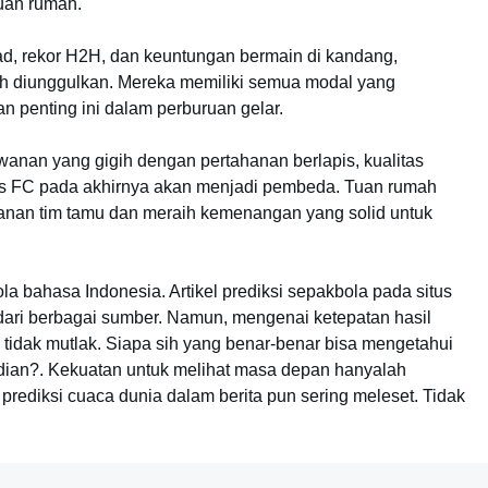
tuan rumah.
uad, rekor H2H, dan keuntungan bermain di kandang,
bih diunggulkan. Mereka memiliki semua modal yang
penting ini dalam perburuan gelar.
nan yang gigih dengan pertahanan berlapis, kualitas
ids FC pada akhirnya akan menjadi pembeda. Tuan rumah
nan tim tamu dan meraih kemenangan yang solid untuk
Bola bahasa Indonesia. Artikel prediksi sepakbola pada situs
ik dari berbagai sumber. Namun, mengenai ketepatan hasil
a tidak mutlak. Siapa sih yang benar-benar bisa mengetahui
dian?. Kekuatan untuk melihat masa depan hanyalah
 prediksi cuaca dunia dalam berita pun sering meleset. Tidak