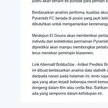
justru akan beralih ke pundak para pemain 
Berdasarkan analisis performa, kualitas sk
Pyramids FC berada di posisi yang jauh le
dibutuhkan untuk mengamankan kemenangan 
Meskipun El Gouna akan memberikan perlawa
individu dan kolektivitas permainan Pyram
diprediksi akan mampu membongkar pertaha
terus menekan pemimpin klasemen.
Link Alternatif BobbaStar - Artikel Prediksi 
ini dibuat berdasarkan analisa data statist
daripada narasi pada halaman ini, tentu saj
apa yang akan terjadi beberapa menit kemu
dongeng dalam film atau cerita fiksi. Bahkan
ada yang sempurna dalam kehidupan ini.