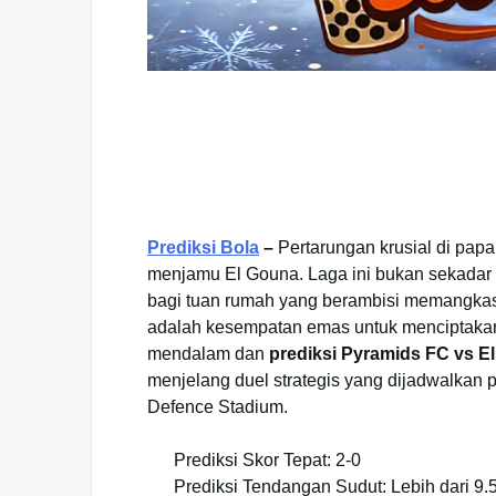
Prediksi Bola
–
Pertarungan krusial di papa
menjamu El Gouna. Laga ini bukan sekadar p
bagi tuan rumah yang berambisi memangkas 
adalah kesempatan emas untuk menciptakan 
mendalam dan
prediksi Pyramids FC vs E
menjelang duel strategis yang dijadwalkan p
Defence Stadium.
Prediksi Skor Tepat: 2-0
Prediksi Tendangan Sudut: Lebih dari 9.