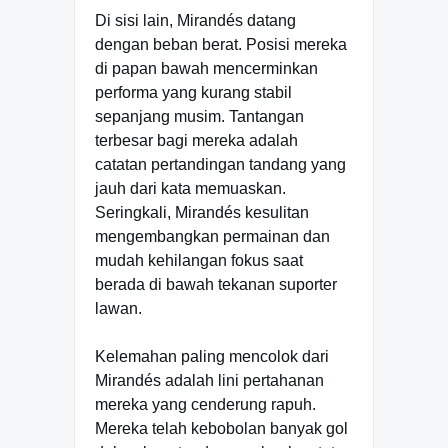
Di sisi lain, Mirandés datang
dengan beban berat. Posisi mereka
di papan bawah mencerminkan
performa yang kurang stabil
sepanjang musim. Tantangan
terbesar bagi mereka adalah
catatan pertandingan tandang yang
jauh dari kata memuaskan.
Seringkali, Mirandés kesulitan
mengembangkan permainan dan
mudah kehilangan fokus saat
berada di bawah tekanan suporter
lawan.
Kelemahan paling mencolok dari
Mirandés adalah lini pertahanan
mereka yang cenderung rapuh.
Mereka telah kebobolan banyak gol