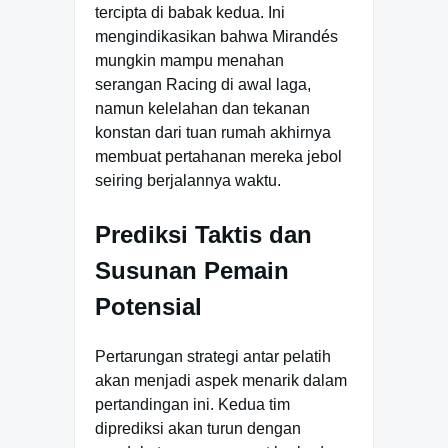
tercipta di babak kedua. Ini
mengindikasikan bahwa Mirandés
mungkin mampu menahan
serangan Racing di awal laga,
namun kelelahan dan tekanan
konstan dari tuan rumah akhirnya
membuat pertahanan mereka jebol
seiring berjalannya waktu.
Prediksi Taktis dan
Susunan Pemain
Potensial
Pertarungan strategi antar pelatih
akan menjadi aspek menarik dalam
pertandingan ini. Kedua tim
diprediksi akan turun dengan