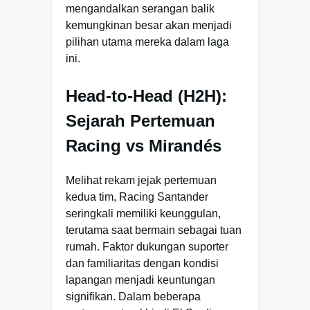
mengandalkan serangan balik
kemungkinan besar akan menjadi
pilihan utama mereka dalam laga
ini.
Head-to-Head (H2H):
Sejarah Pertemuan
Racing vs Mirandés
Melihat rekam jejak pertemuan
kedua tim, Racing Santander
seringkali memiliki keunggulan,
terutama saat bermain sebagai tuan
rumah. Faktor dukungan suporter
dan familiaritas dengan kondisi
lapangan menjadi keuntungan
signifikan. Dalam beberapa