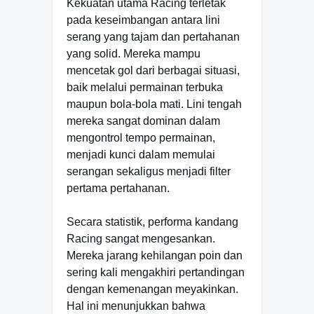
Kekuatan utama Racing terletak
pada keseimbangan antara lini
serang yang tajam dan pertahanan
yang solid. Mereka mampu
mencetak gol dari berbagai situasi,
baik melalui permainan terbuka
maupun bola-bola mati. Lini tengah
mereka sangat dominan dalam
mengontrol tempo permainan,
menjadi kunci dalam memulai
serangan sekaligus menjadi filter
pertama pertahanan.
Secara statistik, performa kandang
Racing sangat mengesankan.
Mereka jarang kehilangan poin dan
sering kali mengakhiri pertandingan
dengan kemenangan meyakinkan.
Hal ini menunjukkan bahwa