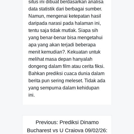
situs ini dibuat berdasarkan analisa
data statistik dari berbagai sumber.
Namun, mengenai ketepatan hasil
daripada narasi pada halaman ini,
tentu saja tidak mutlak. Siapa sih
yang benar-benar bisa mengetahui
apa yang akan terjadi beberapa
menit kemudian?. Kekuatan untuk
melihat masa depan hanyalah
dongeng dalam film atau cerita fiksi.
Bahkan prediksi cuaca dunia dalam
berita pun sering meleset. Tidak ada
yang sempurna dalam kehidupan
ini.
Navigasi
Previous:
Prediksi Dinamo
pos
Bucharest vs U Craiova 09/02/26: