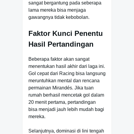
sangat bergantung pada seberapa
lama mereka bisa menjaga
gawangnya tidak kebobolan.
Faktor Kunci Penentu
Hasil Pertandingan
Beberapa faktor akan sangat
menentukan hasil akhir dari laga ini.
Gol cepat dari Racing bisa langsung
meruntuhkan mental dan rencana
permainan Mirandés. Jika tuan
rumah berhasil mencetak gol dalam
20 menit pertama, pertandingan
bisa menjadi jauh lebih mudah bagi
mereka.
Selanjutnya, dominasi di lini tengah