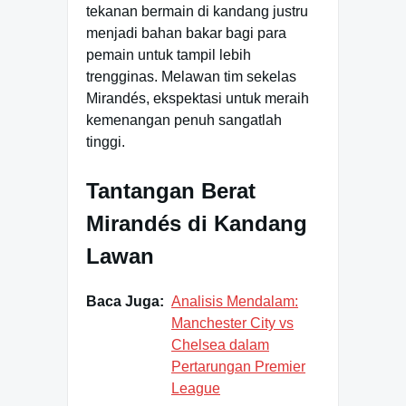
tekanan bermain di kandang justru
menjadi bahan bakar bagi para
pemain untuk tampil lebih
trengginas. Melawan tim sekelas
Mirandés, ekspektasi untuk meraih
kemenangan penuh sangatlah
tinggi.
Tantangan Berat
Mirandés di Kandang
Lawan
Baca Juga:
Analisis Mendalam:
Manchester City vs
Chelsea dalam
Pertarungan Premier
League