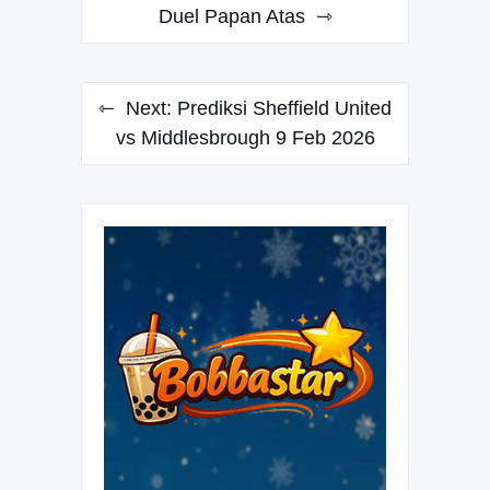
Duel Papan Atas
Next:
Prediksi Sheffield United
vs Middlesbrough 9 Feb 2026