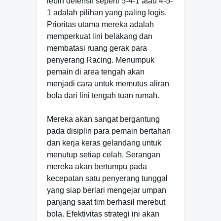
lebih defensif seperti 5-4-1 atau 4-5-
1 adalah pilihan yang paling logis.
Prioritas utama mereka adalah
memperkuat lini belakang dan
membatasi ruang gerak para
penyerang Racing. Menumpuk
pemain di area tengah akan
menjadi cara untuk memutus aliran
bola dari lini tengah tuan rumah.
Mereka akan sangat bergantung
pada disiplin para pemain bertahan
dan kerja keras gelandang untuk
menutup setiap celah. Serangan
mereka akan bertumpu pada
kecepatan satu penyerang tunggal
yang siap berlari mengejar umpan
panjang saat tim berhasil merebut
bola. Efektivitas strategi ini akan