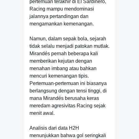
pertemuan terakhir di El Sardinero,
Racing mampu mendominasi
jalannya pertandingan dan
mengamankan kemenangan.
Namun, dalam sepak bola, sejarah
tidak selalu menjadi patokan mutlak.
Mirandés pernah beberapa kali
memberikan kejutan dengan
menahan imbang atau bahkan
mencuri kemenangan tipis.
Pertemuan-pertemuan ini biasanya
berlangsung dengan tensi tinggi, di
mana Mirandés berusaha keras
meredam agresivitas Racing sejak
menit awal.
Analisis dari data H2H
menunjukkan bahwa gol seringkali