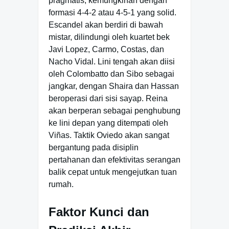
pragmatis, kemungkinan dengan
formasi 4-4-2 atau 4-5-1 yang solid.
Escandel akan berdiri di bawah
mistar, dilindungi oleh kuartet bek
Javi Lopez, Carmo, Costas, dan
Nacho Vidal. Lini tengah akan diisi
oleh Colombatto dan Sibo sebagai
jangkar, dengan Shaira dan Hassan
beroperasi dari sisi sayap. Reina
akan berperan sebagai penghubung
ke lini depan yang ditempati oleh
Viñas. Taktik Oviedo akan sangat
bergantung pada disiplin
pertahanan dan efektivitas serangan
balik cepat untuk mengejutkan tuan
rumah.
Faktor Kunci dan