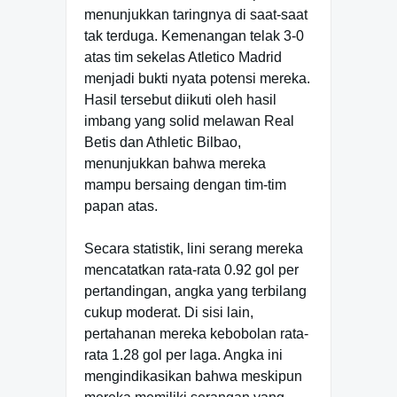
menunjukkan taringnya di saat-saat
tak terduga. Kemenangan telak 3-0
atas tim sekelas Atletico Madrid
menjadi bukti nyata potensi mereka.
Hasil tersebut diikuti oleh hasil
imbang yang solid melawan Real
Betis dan Athletic Bilbao,
menunjukkan bahwa mereka
mampu bersaing dengan tim-tim
papan atas.
Secara statistik, lini serang mereka
mencatatkan rata-rata 0.92 gol per
pertandingan, angka yang terbilang
cukup moderat. Di sisi lain,
pertahanan mereka kebobolan rata-
rata 1.28 gol per laga. Angka ini
mengindikasikan bahwa meskipun