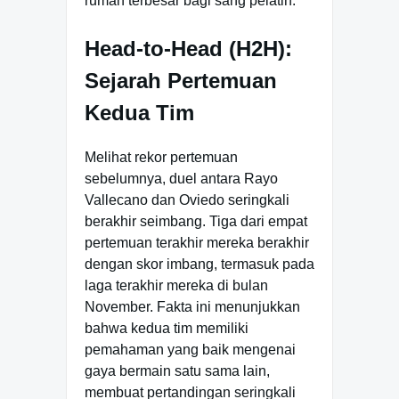
rumah terbesar bagi sang pelatih.
Head-to-Head (H2H):
Sejarah Pertemuan
Kedua Tim
Melihat rekor pertemuan
sebelumnya, duel antara Rayo
Vallecano dan Oviedo seringkali
berakhir seimbang. Tiga dari empat
pertemuan terakhir mereka berakhir
dengan skor imbang, termasuk pada
laga terakhir mereka di bulan
November. Fakta ini menunjukkan
bahwa kedua tim memiliki
pemahaman yang baik mengenai
gaya bermain satu sama lain,
membuat pertandingan seringkali