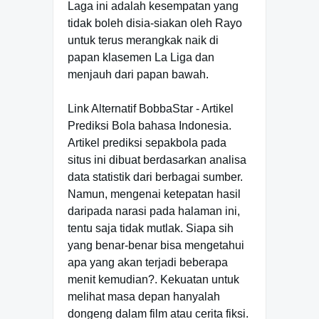
Laga ini adalah kesempatan yang
tidak boleh disia-siakan oleh Rayo
untuk terus merangkak naik di
papan klasemen La Liga dan
menjauh dari papan bawah.
Link Alternatif BobbaStar - Artikel
Prediksi Bola bahasa Indonesia.
Artikel prediksi sepakbola pada
situs ini dibuat berdasarkan analisa
data statistik dari berbagai sumber.
Namun, mengenai ketepatan hasil
daripada narasi pada halaman ini,
tentu saja tidak mutlak. Siapa sih
yang benar-benar bisa mengetahui
apa yang akan terjadi beberapa
menit kemudian?. Kekuatan untuk
melihat masa depan hanyalah
dongeng dalam film atau cerita fiksi.