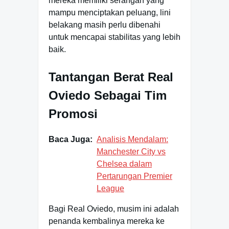
mereka memiliki serangan yang
mampu menciptakan peluang, lini
belakang masih perlu dibenahi
untuk mencapai stabilitas yang lebih
baik.
Tantangan Berat Real
Oviedo Sebagai Tim
Promosi
Baca Juga:
Analisis Mendalam:
Manchester City vs
Chelsea dalam
Pertarungan Premier
League
Bagi Real Oviedo, musim ini adalah
penanda kembalinya mereka ke