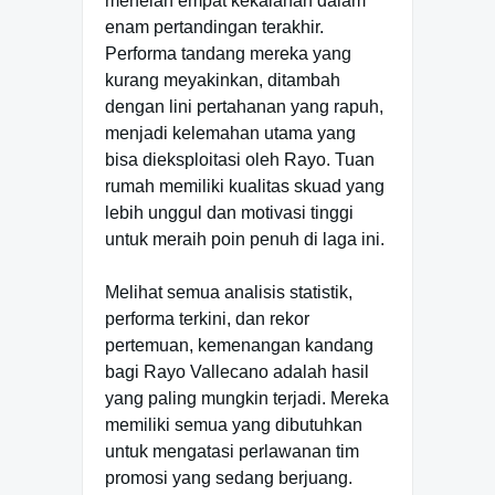
menelan empat kekalahan dalam
enam pertandingan terakhir.
Performa tandang mereka yang
kurang meyakinkan, ditambah
dengan lini pertahanan yang rapuh,
menjadi kelemahan utama yang
bisa dieksploitasi oleh Rayo. Tuan
rumah memiliki kualitas skuad yang
lebih unggul dan motivasi tinggi
untuk meraih poin penuh di laga ini.
Melihat semua analisis statistik,
performa terkini, dan rekor
pertemuan, kemenangan kandang
bagi Rayo Vallecano adalah hasil
yang paling mungkin terjadi. Mereka
memiliki semua yang dibutuhkan
untuk mengatasi perlawanan tim
promosi yang sedang berjuang.