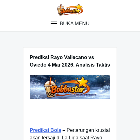
Skip
to
content
BUKA MENU
Prediksi Rayo Vallecano vs
Oviedo 4 Mar 2026: Analisis Taktis
Prediksi Bola
–
Pertarungan krusial
akan tersaji di La Liga saat Rayo