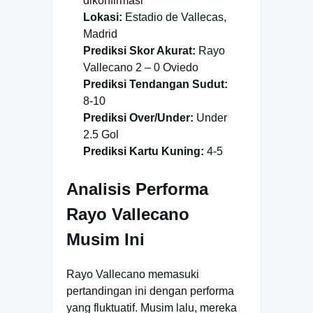
dikonfirmasi
Lokasi:
Estadio de Vallecas,
Madrid
Prediksi Skor Akurat:
Rayo
Vallecano 2 – 0 Oviedo
Prediksi Tendangan Sudut:
8-10
Prediksi Over/Under:
Under
2.5 Gol
Prediksi Kartu Kuning:
4-5
Analisis Performa
Rayo Vallecano
Musim Ini
Rayo Vallecano memasuki
pertandingan ini dengan performa
yang fluktuatif. Musim lalu, mereka