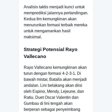
Analisis taktis menjadi kunci untuk
memprediksi jalannya pertandingan.
Kedua tim kemungkinan akan
menurunkan formasi terbaik mereka
untuk mengamankan hasil
maksimal.
Strategi Potensial Rayo
Vallecano
Rayo Vallecano kemungkinan akan
turun dengan formasi 4-2-3-1. Di
bawah mistar, Batalla akan menjadi
andalan. Lini belakang akan diisi
oleh Espino, Mendy, Lejeune, dan
Ratiu. Duet Oscar Valentin dan
Gumbau di lini tengah akan
berperan sebagai penyeimbang