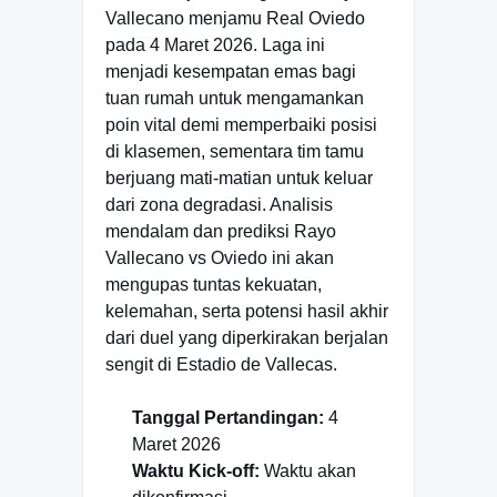
Vallecano menjamu Real Oviedo
pada 4 Maret 2026. Laga ini
menjadi kesempatan emas bagi
tuan rumah untuk mengamankan
poin vital demi memperbaiki posisi
di klasemen, sementara tim tamu
berjuang mati-matian untuk keluar
dari zona degradasi. Analisis
mendalam dan prediksi Rayo
Vallecano vs Oviedo ini akan
mengupas tuntas kekuatan,
kelemahan, serta potensi hasil akhir
dari duel yang diperkirakan berjalan
sengit di Estadio de Vallecas.
Tanggal Pertandingan:
4
Maret 2026
Waktu Kick-off:
Waktu akan